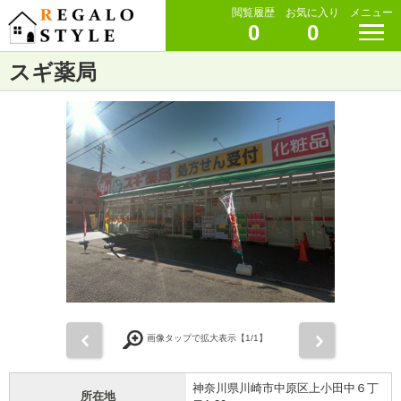
閲覧履歴
お気に入り
メニュー
0
0
スギ薬局
前
次
画像タップで拡大表示【
1
/1】
神奈川県川崎市中原区上小田中６丁
所在地