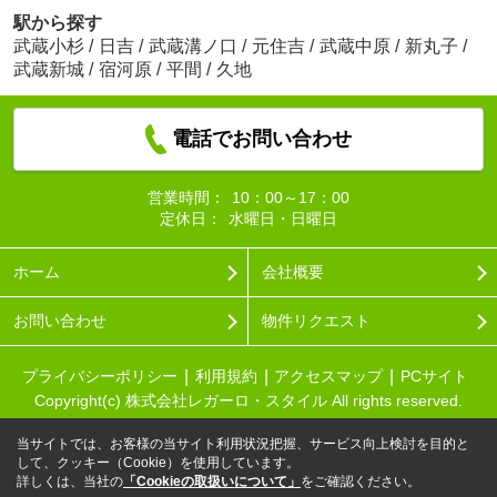
駅から探す
武蔵小杉
/
日吉
/
武蔵溝ノ口
/
元住吉
/
武蔵中原
/
新丸子
/
武蔵新城
/
宿河原
/
平間
/
久地
電話でお問い合わせ
営業時間：
10：00～17：00
定休日：
水曜日・日曜日
ホーム
会社概要
お問い合わせ
物件リクエスト
プライバシーポリシー
利用規約
アクセスマップ
PCサイト
Copyright(c) 株式会社レガーロ・スタイル All rights reserved.
当サイトでは、お客様の当サイト利用状況把握、サービス向上検討を目的と
して、クッキー（Cookie）を使用しています。
詳しくは、当社の
「Cookieの取扱いについて」
をご確認ください。