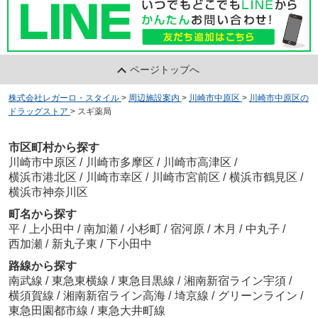
ページトップへ
株式会社レガーロ・スタイル
>
周辺施設案内
>
川崎市中原区
>
川崎市中原区の
ドラッグストア
>
スギ薬局
市区町村から探す
川崎市中原区
/
川崎市多摩区
/
川崎市高津区
/
横浜市港北区
/
川崎市幸区
/
川崎市宮前区
/
横浜市鶴見区
/
横浜市神奈川区
町名から探す
平
/
上小田中
/
南加瀬
/
小杉町
/
宿河原
/
木月
/
中丸子
/
西加瀬
/
新丸子東
/
下小田中
路線から探す
南武線
/
東急東横線
/
東急目黒線
/
湘南新宿ライン宇須
/
横須賀線
/
湘南新宿ライン高海
/
埼京線
/
グリーンライン
/
東急田園都市線
/
東急大井町線