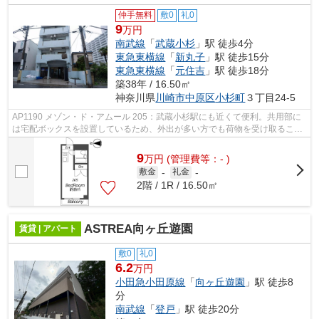
仲手無料
敷0
礼0
9
万円
南武線
「
武蔵小杉
」駅 徒歩4分
東急東横線
「
新丸子
」駅 徒歩15分
東急東横線
「
元住吉
」駅 徒歩18分
築38年 / 16.50㎡
神奈川県
川崎市中原区
小杉町
３丁目24-5
AP1190 メゾン・ド・アムール 205：武蔵小杉駅にも近くて便利。共用部に
は宅配ボックスを設置しているため、外出が多い方でも荷物を受け取ること
ができます。この物件は駅から徒歩4分...
9
万
円
(管理費等：- )
敷金
-
礼金
-
2階 / 1R / 16.50㎡
ASTREA向ヶ丘遊園
賃貸 | アパート
敷0
礼0
6.2
万円
小田急小田原線
「
向ヶ丘遊園
」駅 徒歩8
分
南武線
「
登戸
」駅 徒歩20分