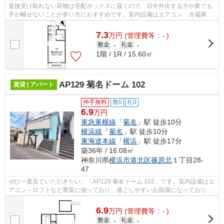
直接受け取れない荷物は宅配ボックスに届くので、日中外出する方や家でも
手が離せないことが多い方におすすめです。室内設備はエアコン・冷蔵庫な
どが揃っており、とても充実していま...
7.3
万
円
(管理費等：- )
敷金
-
礼金
-
1階 / 1R / 15.60㎡
AP129 菊名ドーム 102
賃貸 | アパート
仲手無料
敷0
礼0
6.9
万円
東急東横線
「
菊名
」駅 徒歩10分
横浜線
「
菊名
」駅 徒歩10分
東海道本線
「
横浜
」駅 徒歩17分
築36年 / 16.08㎡
神奈川県
横浜市港北区
篠原北
１丁目28-
47
ぜひ一度見ていただきたい、「AP129 菊名ドーム 102」です。室内設備はエ
アコン・ロフトなど豊富に揃っており、過ごしやすいお部屋になっておりま
す。根強いニーズを誇る駅近の物件と...
6.9
万
円
(管理費等：- )
敷金
-
礼金
-