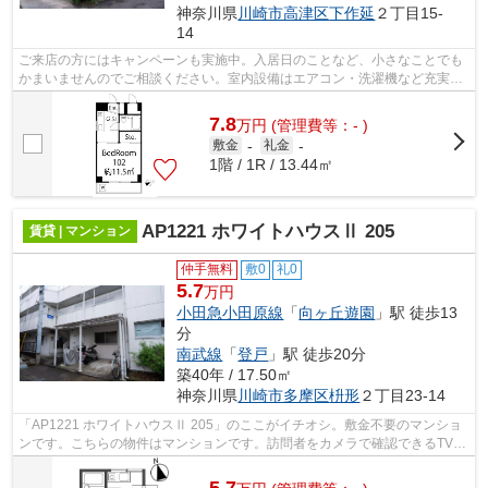
神奈川県
川崎市高津区
下作延
２丁目15-
14
ご来店の方にはキャンペーンも実施中。入居日のことなど、小さなことでも
かまいませんのでご相談ください。室内設備はエアコン・洗濯機など充実し
た設備を備え付けています。駅から徒...
7.8
万
円
(管理費等：- )
敷金
-
礼金
-
1階 / 1R / 13.44㎡
AP1221 ホワイトハウスⅡ 205
賃貸 | マンション
仲手無料
敷0
礼0
5.7
万円
小田急小田原線
「
向ヶ丘遊園
」駅 徒歩13
分
南武線
「
登戸
」駅 徒歩20分
築40年 / 17.50㎡
神奈川県
川崎市多摩区
枡形
２丁目23-14
「AP1221 ホワイトハウスⅡ 205」のここがイチオシ。敷金不要のマンショ
ンです。こちらの物件はマンションです。訪問者をカメラで確認できるTVイ
ンターホン設置済み。室内設備はエアコ...