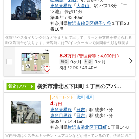
東急東横線
「
大倉山
」駅 バス13分 「二
ツ池」 停歩11分
築35年 / 43.40㎡
神奈川県
横浜市鶴見区
獅子ケ谷
１丁目23
番16号
化粧品やスタイリング剤などをまとめて出して、サッと身支度を整えられる
独立洗面台があります。来客時にはTVインターホンで訪問者の顔を確認する
ことができます。充実したTV番組を楽...
8.8
万
円
(管理費等：4,000円 )
0ヶ月
0ヶ月
敷金
礼金
3階 / 2DK / 43.40㎡
横浜市港北区下田町１丁目のアパート
賃貸 | アパート
フリーレント
敷0
礼0
4
万円
東急東横線
「
日吉
」駅 徒歩17分
東急目黒線
「
日吉
」駅 徒歩17分
築39年 / 14.41㎡
神奈川県
横浜市港北区
下田町
１丁目14-8
室内設備はシステムキッチン・エアコンなどが揃っているので、快適に過ご