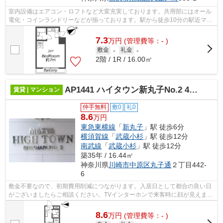
室内設備はエアコン・ロフトなど大変充実しております。共用部にはオール
電化・コインランドリーなどが揃っております。駅から徒歩10分の駅近マン
ションで、快適に通勤や通学をするこ...
7.3
万
円
(管理費等：- )
敷金
-
礼金
-
2階 / 1R / 16.00㎡
AP1441 ハイタウン新丸子No.2 405
賃貸 | マンション
仲手無料
敷0
礼0
8.6
万円
東急東横線
「
新丸子
」駅 徒歩6分
横須賀線
「
武蔵小杉
」駅 徒歩12分
南武線
「
武蔵小杉
」駅 徒歩12分
築35年 / 16.44㎡
神奈川県
川崎市中原区
丸子通
２丁目442-
6
敷金不要なので、初期費用削減につながります。入居日として都合の良い日
がございましたらご相談ください。TVインターホンで来客時に顔が見えま
す。室内設備はエアコン・洗濯機など充...
8.6
万
円
(管理費等：- )