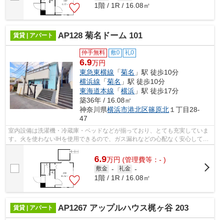
1階 / 1R / 16.08㎡
AP128 菊名ドーム 101
賃貸 | アパート
仲手無料
敷0
礼0
6.9
万円
東急東横線
「
菊名
」駅 徒歩10分
横浜線
「
菊名
」駅 徒歩10分
東海道本線
「
横浜
」駅 徒歩17分
築36年 / 16.08㎡
神奈川県
横浜市港北区
篠原北
１丁目28-
47
室内設備は洗濯機・冷蔵庫・ベッドなどが揃っており、とても充実していま
す。火を使わないIHを使用できるので、ガス漏れなどの心配なく安心してご
利用いただけます。仲介手数料不要な...
6.9
万
円
(管理費等：- )
敷金
-
礼金
-
1階 / 1R / 16.08㎡
AP1267 アップルハウス梶ヶ谷 203
賃貸 | アパート