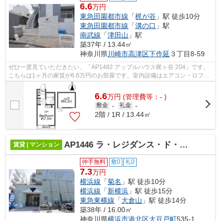
6.6
万円
東急田園都市線
「
梶が谷
」駅 徒歩10分
東急田園都市線
「
溝の口
」駅
南武線
「
津田山
」駅
築37年 / 13.44㎡
神奈川県
川崎市高津区
下作延
３丁目8-59
ぜひ一度見ていただきたい、「AP1482 アップルハウス梶ヶ谷 204」です。
こちらは1ヶ月の家賃が6.6万円のお部屋です。室内設備はエアコン・ロフ
ト・家具・家電付などが揃っているので、...
6.6
万
円
(管理費等：- )
敷金
-
礼金
-
2階 / 1R / 13.44㎡
AP1446 ラ・レジダンス・ド・ポローニア 207
賃貸 | マンション
仲手無料
敷0
礼0
7.3
万円
横浜線
「
菊名
」駅 徒歩10分
横浜線
「
新横浜
」駅 徒歩15分
東急東横線
「
大倉山
」駅 徒歩14分
築38年 / 16.00㎡
神奈川県
横浜市港北区
大豆戸町
535-1