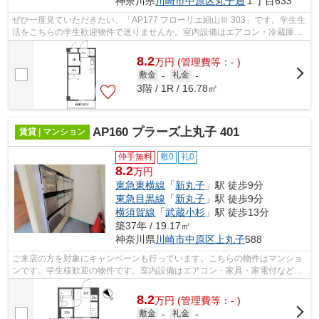
神奈川県
川崎市中原区
丸子通
１丁目633
ぜひ一度見ていただきたい、「AP177 フローリエ細山Ⅲ 303」です。学生生
活をこちらの学生歓迎物件で送りませんか。室内設備はエアコン・冷蔵庫な
ど大変充実しております。快適に通勤や...
8.2
万
円
(管理費等：- )
敷金
-
礼金
-
3階 / 1R / 16.78㎡
AP160 プラーズ上丸子 401
賃貸 | マンション
仲手無料
敷0
礼0
8.2
万円
東急東横線
「
新丸子
」駅 徒歩9分
東急目黒線
「
新丸子
」駅 徒歩9分
横須賀線
「
武蔵小杉
」駅 徒歩13分
築37年 / 19.17㎡
神奈川県
川崎市中原区
上丸子
588
ご来店の方を対象にキャンペーンも行っています。こちらの物件はマンショ
ンです。学生様歓迎の物件です。室内設備はエアコン・家具・家電付などが
揃っており、とても充実しています。...
8.2
万
円
(管理費等：- )
敷金
-
礼金
-