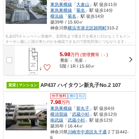
東急東横線
「
大倉山
」駅 徒歩11分
東急東横線
「
菊名
」駅 徒歩14分
横浜線
「
菊名
」駅 徒歩14分
築39年 / 15.60㎡
神奈川県
横浜市港北区
師岡町
310-2
礼金0円キャンペーン実施中。玄関先まで覗き穴を覗きに行かなくてもイン
ターホン越しに誰が来たのかを確認できるので防犯対策につながります。室
内設備はエアコン・家具・家電付など大...
5.98
万
円
(管理費等：- )
敷金
-
礼金
-
5階 / 1R / 15.60㎡
AP437 ハイタウン新丸子No.2 107
賃貸 | マンション
仲手無料
敷0
礼0
7.98
万円
東急東横線
「
新丸子
」駅 徒歩6分
横須賀線
「
武蔵小杉
」駅 徒歩12分
南武線
「
武蔵小杉
」駅 徒歩12分
築35年 / 16.44㎡
神奈川県
川崎市中原区
丸子通
２丁目442-
6