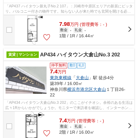
「AP437 ハイタウン新丸子No.2 107」：川崎市中原区エリアの新居にピッタ
リ。バルコニー付きの物件です。知らない人が来た時でも玄関を開ける必要
がなくなるモニター付きインターホン...
7.98
万
円
(管理費等：- )
敷金
-
礼金
-
1階 / 1R / 16.44㎡
AP434 ハイタウン大倉山No.3 202
賃貸 | マンション
仲手無料
敷0
礼0
7.4
万円
東急東横線
「
大倉山
」駅 徒歩4分
築39年 / 16.00㎡
神奈川県
横浜市港北区
大倉山
１丁目26-
22
「AP434 ハイタウン大倉山No.3 202」のここがイチオシ。余裕のある生活は
広々1Rからいかがでしょうか。モニターで来訪者を確認し、インターホンで
対面せずに会話することができます。...
7.4
万
円
(管理費等：- )
敷金
-
礼金
-
2階 / 1R / 16.00㎡