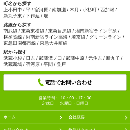
町名から探す
上小田中
/
平
/
宿河原
/
南加瀬
/
木月
/
小杉町
/
西加瀬
/
新丸子東
/
下作延
/
堰
路線から探す
南武線
/
東急東横線
/
東急目黒線
/
湘南新宿ライン宇須
/
横須賀線
/
湘南新宿ライン高海
/
埼京線
/
グリーンライン
/
東急田園都市線
/
東急大井町線
駅から探す
武蔵小杉
/
日吉
/
武蔵溝ノ口
/
武蔵中原
/
元住吉
/
新丸子
/
武蔵新城
/
宿河原
/
平間
/
登戸
電話でお問い合わせ
営業時間：
10：00～17：00
定休日：
水曜日・日曜日
ホーム
会社概要
お問い合わせ
物件リクエスト