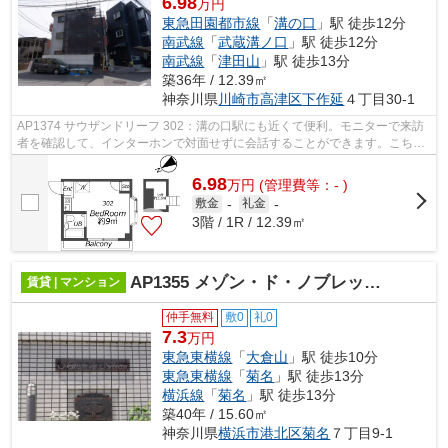
6.98
万円
東急田園都市線
「
溝の口
」駅 徒歩12分
南武線
「
武蔵溝ノ口
」駅 徒歩12分
南武線
「
津田山
」駅 徒歩13分
築36年 / 12.39㎡
神奈川県
川崎市高津区
下作延
４丁目30-1
AP1374 サウザンドリーフ 302：溝の口駅にも近くて便利。モニターで来訪
者を確認して、インターホンで対面せずに会話することができます。こちら
の物件は駅まで徒歩で12分で到着します...
6.98
万
円
(管理費等：- )
敷金
-
礼金
-
3階 / 1R / 12.39㎡
AP1355 メゾン・ド・ノブレッス 104
賃貸 | マンション
仲手無料
敷0
礼0
7.3
万円
東急東横線
「
大倉山
」駅 徒歩10分
東急東横線
「
菊名
」駅 徒歩13分
横浜線
「
菊名
」駅 徒歩13分
築40年 / 15.60㎡
神奈川県
横浜市港北区
菊名
７丁目9-1