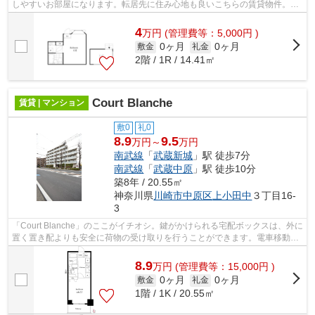
しやすいお部屋になります。転居先に住み心地も良いこちらの賃貸物件。充
実した新生活を過ごしましょう。今引...
4
万
円
(管理費等：5,000円 )
0ヶ月
0ヶ月
敷金
礼金
2階 / 1R / 14.41㎡
Court Blanche
賃貸 | マンション
敷0
礼0
8.9
9.5
万円～
万円
南武線
「
武蔵新城
」駅 徒歩7分
南武線
「
武蔵中原
」駅 徒歩10分
築8年 / 20.55㎡
神奈川県
川崎市中原区
上小田中
３丁目16-
3
「Court Blanche」のここがイチオシ。鍵がかけられる宅配ボックスは、外に
置く置き配よりも安全に荷物の受け取りを行うことができます。電車移動の
多い方に嬉しい駅から徒歩7分の物件...
8.9
万
円
(管理費等：15,000円 )
0ヶ月
0ヶ月
敷金
礼金
1階 / 1K / 20.55㎡