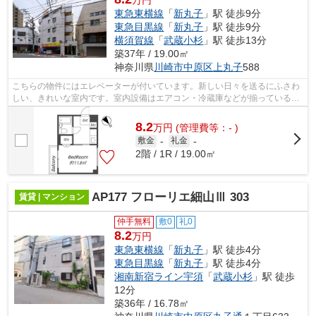
万円
東急東横線
「
新丸子
」駅 徒歩9分
東急目黒線
「
新丸子
」駅 徒歩9分
横須賀線
「
武蔵小杉
」駅 徒歩13分
築37年 / 19.00㎡
神奈川県
川崎市中原区
上丸子
588
こちらの物件にはエレベーターが付いています。新しい日々を送るにふさわ
しい、きれいな室内です。室内設備はエアコン・冷蔵庫などが揃っているの
で、快適に過ごしやすいお部屋になり...
8.2
万
円
(管理費等：- )
敷金
-
礼金
-
2階 / 1R / 19.00㎡
AP177 フローリエ細山Ⅲ 303
賃貸 | マンション
仲手無料
敷0
礼0
8.2
万円
東急東横線
「
新丸子
」駅 徒歩4分
東急目黒線
「
新丸子
」駅 徒歩4分
湘南新宿ライン宇須
「
武蔵小杉
」駅 徒歩
12分
築36年 / 16.78㎡