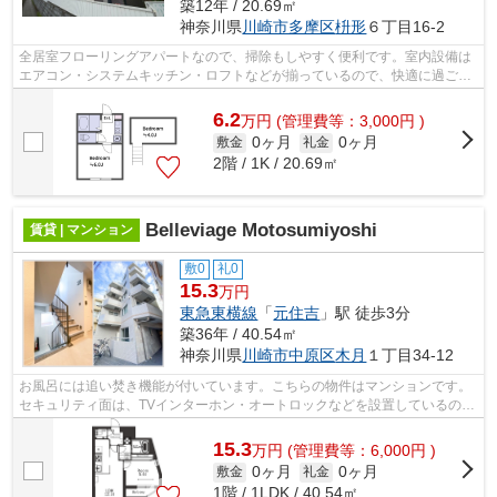
築12年 / 20.69㎡
神奈川県
川崎市多摩区
枡形
６丁目16-2
全居室フローリングアパートなので、掃除もしやすく便利です。室内設備は
エアコン・システムキッチン・ロフトなどが揃っているので、快適に過ごし
やすいお部屋になります。魅力的な駅...
6.2
万
円
(管理費等：3,000円 )
0ヶ月
0ヶ月
敷金
礼金
2階 / 1K / 20.69㎡
Belleviage Motosumiyoshi
賃貸 | マンション
敷0
礼0
15.3
万円
東急東横線
「
元住吉
」駅 徒歩3分
築36年 / 40.54㎡
神奈川県
川崎市中原区
木月
１丁目34-12
お風呂には追い焚き機能が付いています。こちらの物件はマンションです。
セキュリティ面は、TVインターホン・オートロックなどを設置しているので
安全面でも優れております。快適に通...
15.3
万
円
(管理費等：6,000円 )
0ヶ月
0ヶ月
敷金
礼金
1階 / 1LDK / 40.54㎡