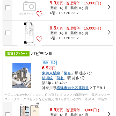
9.3
万
円
(管理費等：15,000円 )
0ヶ月
0ヶ月
敷金
礼金
4階 / 1K / 20.23㎡
9.5
万
円
(管理費等：15,000円 )
0ヶ月
0ヶ月
敷金
礼金
6階 / 1K / 20.23㎡
パピヨンⅢ
賃貸 | アパート
敷0
礼0
6.9
万円
東急東横線
「
菊名
」駅 徒歩7分
横浜線
「
菊名
」駅 徒歩7分
築3年 / 18.42㎡
神奈川県
横浜市港北区
篠原北
２丁目9-1
一口コンロが付いています。住み替えにおススメの築浅物件。収納はシュー
ズボックス・クロゼットなどが備え付けられているので、衣類や日用品の収
納に重宝します。電車移動の多い方に...
6.9
万
円
(管理費等：3,000円 )
0ヶ月
0ヶ月
敷金
礼金