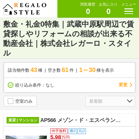
閲覧履歴
お気に入り
メニュー
0
0
敷金・礼金0特集｜武蔵中原駅周辺で賃
貸探しやリフォームの相談が出来る不
動産会社｜株式会社レガーロ・スタイ
ル
43
61
1～30
該当物件数
棟
空き数
件
棟を表示
変更
絞り込み条件：
なし
空室のみ
AP566 メゾン・ド・エスペランス 501
賃貸 | マンション
仲手無料
敷0
礼0
5.98
万円