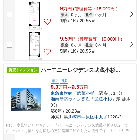
9
万
円
(管理費等：15,000円 )
0ヶ月
0ヶ月
敷金
礼金
1階 / 1K / 20.55㎡
9.5
万
円
(管理費等：15,000円 )
0ヶ月
0ヶ月
敷金
礼金
5階 / 1K / 20.55㎡
ハーモニーレジデンス武蔵小杉＃002
賃貸 | マンション
敷0
礼0
9.3
9.5
万円～
万円
東急東横線
「
武蔵小杉
」駅 徒歩14分
湘南新宿ライン高海
「
武蔵小杉
」駅 徒歩
9分
築8年 / 20.23㎡
神奈川県
川崎市中原区
中丸子
1228-3
ぜひ一度見ていただきたい、「ハーモニーレジデンス武蔵小杉＃002」で
す。ペット可物件をお探しの方に是非ご紹介したい物件です。セキュリティ
面は、オートロック・TVインターホンなど...