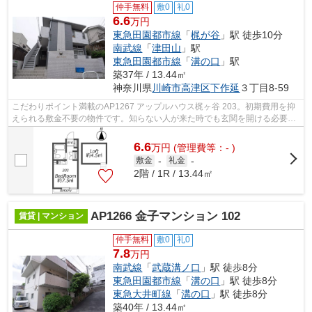
仲手無料
敷0
礼0
6.6
万円
東急田園都市線
「
梶が谷
」駅 徒歩10分
南武線
「
津田山
」駅
東急田園都市線
「
溝の口
」駅
築37年 / 13.44㎡
神奈川県
川崎市高津区
下作延
３丁目8-59
こだわりポイント満載のAP1267 アップルハウス梶ヶ谷 203。初期費用を抑
えられる敷金不要の物件です。知らない人が来た時でも玄関を開ける必要が
なくなるモニター付きインターホンを備...
6.6
万
円
(管理費等：- )
敷金
-
礼金
-
2階 / 1R / 13.44㎡
AP1266 金子マンション 102
賃貸 | マンション
仲手無料
敷0
礼0
7.8
万円
南武線
「
武蔵溝ノ口
」駅 徒歩8分
東急田園都市線
「
溝の口
」駅 徒歩8分
東急大井町線
「
溝の口
」駅 徒歩8分
築40年 / 13.44㎡