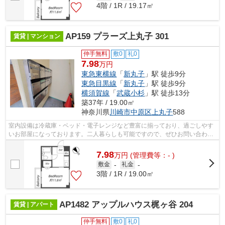
4階 / 1R / 19.17㎡
AP159 プラーズ上丸子 301
賃貸 | マンション
仲手無料
敷0
礼0
7.98
万円
東急東横線
「
新丸子
」駅 徒歩9分
東急目黒線
「
新丸子
」駅 徒歩9分
横須賀線
「
武蔵小杉
」駅 徒歩13分
築37年 / 19.00㎡
神奈川県
川崎市中原区
上丸子
588
室内設備は冷蔵庫・ベッド・電子レンジなど豊富に揃っており、過ごしやす
いお部屋になっております。二人暮らしも可能ですので、ぜひお問い合わせ
ください。賃料を10万円以下に抑えた...
7.98
万
円
(管理費等：- )
敷金
-
礼金
-
3階 / 1R / 19.00㎡
AP1482 アップルハウス梶ヶ谷 204
賃貸 | アパート
仲手無料
敷0
礼0