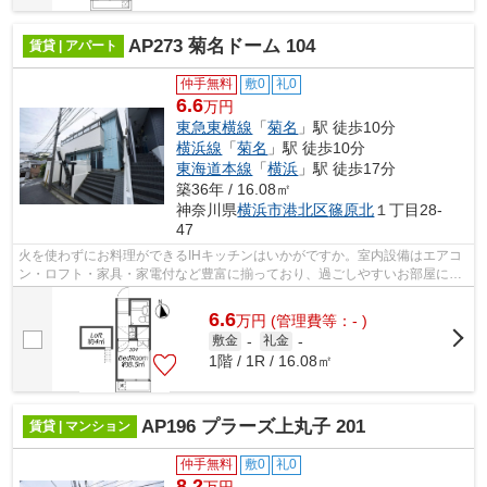
AP273 菊名ドーム 104
賃貸 | アパート
仲手無料
敷0
礼0
6.6
万円
東急東横線
「
菊名
」駅 徒歩10分
横浜線
「
菊名
」駅 徒歩10分
東海道本線
「
横浜
」駅 徒歩17分
築36年 / 16.08㎡
神奈川県
横浜市港北区
篠原北
１丁目28-
47
火を使わずにお料理ができるIHキッチンはいかがですか。室内設備はエアコ
ン・ロフト・家具・家電付など豊富に揃っており、過ごしやすいお部屋にな
っております。駅から徒歩10分の物件...
6.6
万
円
(管理費等：- )
敷金
-
礼金
-
1階 / 1R / 16.08㎡
AP196 プラーズ上丸子 201
賃貸 | マンション
仲手無料
敷0
礼0
8.2