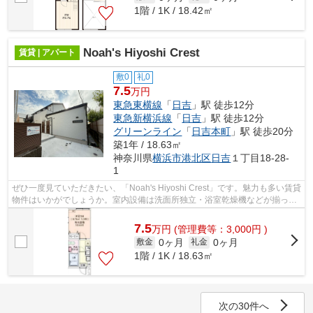
1階 / 1K / 18.42㎡
Noah's Hiyoshi Crest
賃貸 | アパート
敷0
礼0
7.5
万円
東急東横線
「
日吉
」駅 徒歩12分
東急新横浜線
「
日吉
」駅 徒歩12分
グリーンライン
「
日吉本町
」駅 徒歩20分
築1年 / 18.63㎡
神奈川県
横浜市港北区
日吉
１丁目18-28-
1
ぜひ一度見ていただきたい、「Noah's Hiyoshi Crest」です。魅力も多い賃貸
物件はいかがでしょうか。室内設備は洗面所独立・浴室乾燥機などが揃って
いるので、快適に過ごしやすいお部...
7.5
万
円
(管理費等：3,000円 )
0ヶ月
0ヶ月
敷金
礼金
1階 / 1K / 18.63㎡
次の30件へ