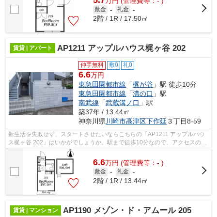
5.7
万
円
(管理費等：- )
敷金
-
礼金
-
2階 / 1R / 17.50㎡
AP1211 アップルハウス梶ヶ谷 202
賃貸 | アパート
仲手無料
敷0
礼0
6.6
万円
東急田園都市線
「
梶が谷
」駅 徒歩10分
東急田園都市線
「
溝の口
」駅
南武線
「
武蔵溝ノ口
」駅
築37年 / 13.44㎡
神奈川県
川崎市高津区
下作延
３丁目8-59
新生活を失敗せず、スタートさせたいならこちらの「AP1211 アップルハウ
ス梶ヶ谷 202」はいかがでしょうか。駅まで徒歩10分なので、アクセスの良
い物件です。川崎市高津区で新しい住ま...
6.6
万
円
(管理費等：- )
敷金
-
礼金
-
2階 / 1R / 13.44㎡
AP1190 メゾン・ド・アムール 205
賃貸 | マンション