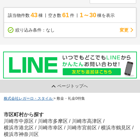
43
61
1～30
該当物件数
棟
空き数
件
棟を表示
変更
絞り込み条件：
なし
ページトップへ
株式会社レガーロ・スタイル
>
敷金・礼金0特集
市区町村から探す
川崎市中原区
/
川崎市多摩区
/
川崎市高津区
/
横浜市港北区
/
川崎市幸区
/
川崎市宮前区
/
横浜市鶴見区
/
横浜市神奈川区