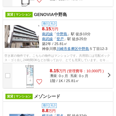
GENOVIA中野島
賃貸 | マンション
敷0
礼0
8.15
万円
南武線
「
中野島
」駅 徒歩10分
南武線
「
登戸
」駅 徒歩25分
築2年 / 25.81㎡
神奈川県
川崎市多摩区
中野島
５丁目12-3
空き家の物件です。こちらの物件はマンションです。共用部には宅配ボック
ス・ゴミ出し24時間OKなどが揃っており、とても充実しています。セキュ
リティ面は、オートロック・TVインター...
8.15
万
円
(管理費等：10,000円 )
0ヶ月
0ヶ月
敷金
礼金
1階 / 1K / 25.81㎡
メゾンシード
賃貸 | マンション
敷0
礼0
8.8
万円
横浜線
「
菊名
」駅 徒歩32分