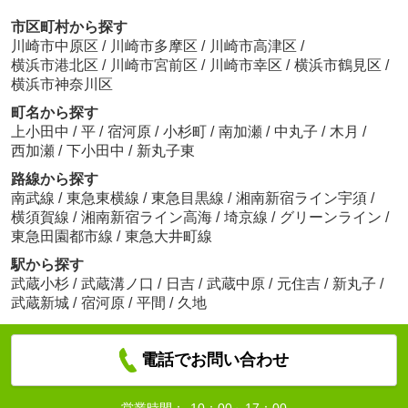
市区町村から探す
川崎市中原区
/
川崎市多摩区
/
川崎市高津区
/
横浜市港北区
/
川崎市宮前区
/
川崎市幸区
/
横浜市鶴見区
/
横浜市神奈川区
町名から探す
上小田中
/
平
/
宿河原
/
小杉町
/
南加瀬
/
中丸子
/
木月
/
西加瀬
/
下小田中
/
新丸子東
路線から探す
南武線
/
東急東横線
/
東急目黒線
/
湘南新宿ライン宇須
/
横須賀線
/
湘南新宿ライン高海
/
埼京線
/
グリーンライン
/
東急田園都市線
/
東急大井町線
駅から探す
武蔵小杉
/
武蔵溝ノ口
/
日吉
/
武蔵中原
/
元住吉
/
新丸子
/
武蔵新城
/
宿河原
/
平間
/
久地
電話でお問い合わせ