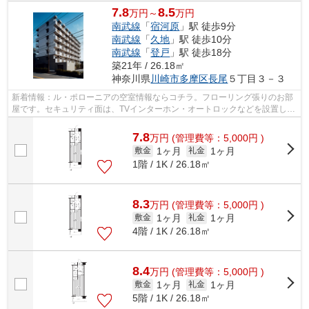
7.8
8.5
万円～
万円
南武線
「
宿河原
」駅 徒歩9分
南武線
「
久地
」駅 徒歩10分
南武線
「
登戸
」駅 徒歩18分
築21年 / 26.18㎡
神奈川県
川崎市多摩区
長尾
５丁目３－３
新着情報：ル・ポローニアの空室情報ならコチラ。フローリング張りのお部
屋です。セキュリティ面は、TVインターホン・オートロックなどを設置して
いるので安全面でも優れております。...
7.8
万
円
(管理費等：5,000円 )
1ヶ月
1ヶ月
敷金
礼金
1階 / 1K / 26.18㎡
8.3
万
円
(管理費等：5,000円 )
1ヶ月
1ヶ月
敷金
礼金
4階 / 1K / 26.18㎡
8.4
万
円
(管理費等：5,000円 )
1ヶ月
1ヶ月
敷金
礼金
5階 / 1K / 26.18㎡