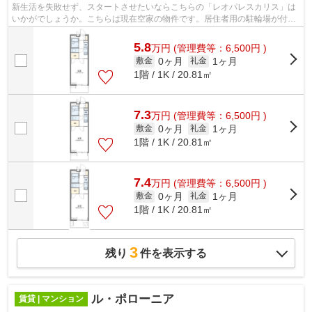
新生活を失敗せず、スタートさせたいならこちらの「レオパレスカリス」は
いかがでしょうか。こちらは現在空家の物件です。居住者用の駐輪場が付い
ている物件です。こちらの物件は、駅...
5.8
万
円
(管理費等：6,500円 )
0ヶ月
1ヶ月
敷金
礼金
1階 / 1K / 20.81㎡
7.3
万
円
(管理費等：6,500円 )
0ヶ月
1ヶ月
敷金
礼金
1階 / 1K / 20.81㎡
7.4
万
円
(管理費等：6,500円 )
0ヶ月
1ヶ月
敷金
礼金
1階 / 1K / 20.81㎡
3
残り
件を表示する
ル・ポローニア
賃貸 | マンション