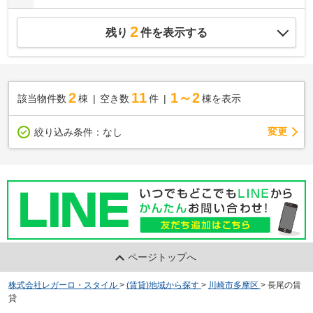
2
残り
件を表示する
2
11
1～2
該当物件数
棟
空き数
件
棟を表示
変更
絞り込み条件：
なし
ページトップへ
株式会社レガーロ・スタイル
>
(賃貸)地域から探す
>
川崎市多摩区
>
長尾の賃
貸