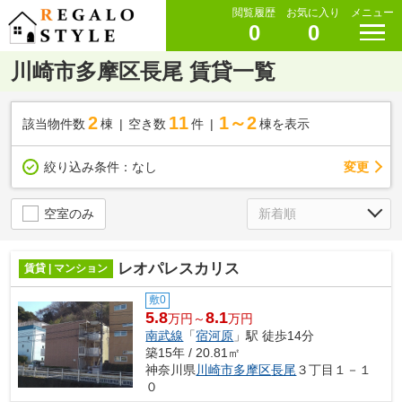
閲覧履歴
お気に入り
メニュー
0
0
川崎市多摩区長尾 賃貸一覧
2
11
1～2
該当物件数
棟
空き数
件
棟を表示
変更
絞り込み条件：
なし
空室のみ
レオパレスカリス
賃貸 | マンション
敷0
5.8
8.1
万円～
万円
南武線
「
宿河原
」駅 徒歩14分
築15年 / 20.81㎡
神奈川県
川崎市多摩区
長尾
３丁目１－１
０