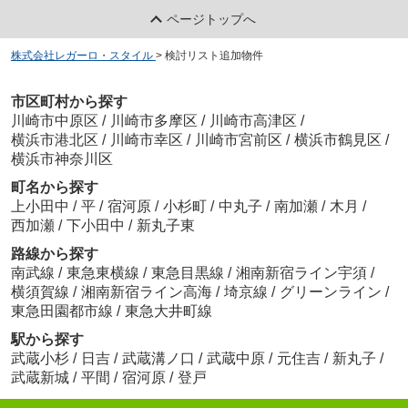
ページトップへ
株式会社レガーロ・スタイル
>
検討リスト追加物件
市区町村から探す
川崎市中原区
/
川崎市多摩区
/
川崎市高津区
/
横浜市港北区
/
川崎市幸区
/
川崎市宮前区
/
横浜市鶴見区
/
横浜市神奈川区
町名から探す
上小田中
/
平
/
宿河原
/
小杉町
/
中丸子
/
南加瀬
/
木月
/
西加瀬
/
下小田中
/
新丸子東
路線から探す
南武線
/
東急東横線
/
東急目黒線
/
湘南新宿ライン宇須
/
横須賀線
/
湘南新宿ライン高海
/
埼京線
/
グリーンライン
/
東急田園都市線
/
東急大井町線
駅から探す
武蔵小杉
/
日吉
/
武蔵溝ノ口
/
武蔵中原
/
元住吉
/
新丸子
/
武蔵新城
/
平間
/
宿河原
/
登戸