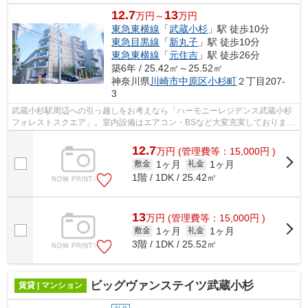
12.7
13
万円～
万円
東急東横線
「
武蔵小杉
」駅 徒歩10分
東急目黒線
「
新丸子
」駅 徒歩10分
東急東横線
「
元住吉
」駅 徒歩26分
築6年 / 25.42㎡～25.52㎡
神奈川県
川崎市中原区
小杉町
２丁目207-
3
武蔵小杉駅周辺への引っ越しをお考えなら「ハーモニーレジデンス武蔵小杉
フォレストスクエア」。室内設備はエアコン・BSなど大変充実しておりま
す。令和8年10月のお日にちの入居日指定...
12.7
万
円
(管理費等：15,000円 )
1ヶ月
1ヶ月
敷金
礼金
1階 / 1DK / 25.42㎡
13
万
円
(管理費等：15,000円 )
1ヶ月
1ヶ月
敷金
礼金
3階 / 1DK / 25.52㎡
ビッグヴァンステイツ武蔵小杉
賃貸 | マンション