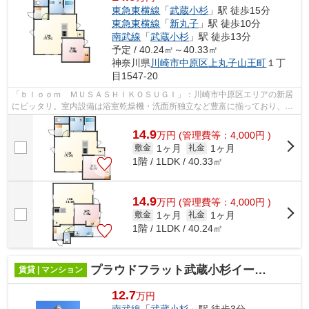
東急東横線
「
武蔵小杉
」駅 徒歩15分
東急東横線
「
新丸子
」駅 徒歩10分
南武線
「
武蔵小杉
」駅 徒歩13分
予定 / 40.24㎡～40.33㎡
神奈川県
川崎市中原区
上丸子山王町
１丁
目1547-20
「ｂｌｏｏｍ ＭＵＳＡＳＨＩＫＯＳＵＧＩ」：川崎市中原区エリアの新居
にピッタリ。室内設備は浴室乾燥機・洗面所独立など豊富に揃っており、過
ごしやすいお部屋になっております。...
14.9
万
円
(管理費等：4,000円 )
1ヶ月
1ヶ月
敷金
礼金
1階 / 1LDK / 40.33㎡
14.9
万
円
(管理費等：4,000円 )
1ヶ月
1ヶ月
敷金
礼金
1階 / 1LDK / 40.24㎡
プラウドフラット武蔵小杉イースト
賃貸 | マンション
12.7
万円