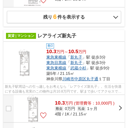
6
残り
件を表示する
レアライズ新丸子
賃貸 | マンション
敷0
10.3
10.5
万円～
万円
東急東横線
「
新丸子
」駅 徒歩3分
東急目黒線
「
新丸子
」駅 徒歩3分
東急東横線
「
武蔵小杉
」駅 徒歩9分
築5年 / 21.15㎡
神奈川県
川崎市中原区
丸子通
１丁目
新丸子駅周辺への引っ越しをお考えなら「レアライズ新丸子」。生活を快適
にする設備も充実のこの物件は月10.8万円です。駅まで歩いてアクセスでき
る、徒歩3分の距離に立地する物件です...
10.3
万
円
(管理費等：10,000円 )
0万円
1ヶ月
敷金
礼金
4階 / 1K / 21.15㎡