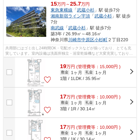
15
25.7
万円～
万円
東急東横線
「
武蔵小杉
」駅 徒歩7分
湘南新宿ライン宇須
「
武蔵小杉
」駅 徒歩
7分
南武線
「
武蔵小杉
」駅 徒歩7分
築3年 / 26.99㎡～48.16㎡
神奈川県
川崎市中原区
小杉町
２丁目220
共用部にはゴミ出し24時間OK・宅配ボックスなどが揃っており、とても充
実しています。室内設備は洗面所独立・浴室乾燥機など大変充実しておりま
す。駅から徒歩7分の物件なら、駅前のお...
19
万
円
(管理費等：15,000円 )
1ヶ月
1ヶ月
敷金
礼金
1階 / 1LDK / 35.95㎡
17
万
円
(管理費等：10,000円 )
1ヶ月
1ヶ月
敷金
礼金
3階 / 1R / 30.14㎡
17
万
円
(管理費等：10,000円 )
1ヶ月
1ヶ月
敷金
礼金
3階 / 1K / 30.14㎡