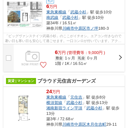
礼0
6
万円
東急東横線
「
武蔵小杉
」駅 徒歩10分
南武線
「
武蔵小杉
」駅 徒歩10分
築34年 / 16.51㎡
神奈川県
川崎市中原区
市ノ坪
180-3
「ビッグヴァンステイツ武蔵小杉」のここがイチオシ。エアコン付きなので
暑い日も寒い日も安心して過ごせます。一口コンロが付いています。アクセ
スの良い徒歩10分の物件です。お住ま...
6
万
円
(管理費等：9,000円 )
1ヶ月
0ヶ月
敷金
礼金
1階 / 1K / 16.51㎡
プラウド元住吉ガーデンズ
賃貸 | マンション
24
万円
東急東横線
「
元住吉
」駅 徒歩8分
横須賀線
「
武蔵小杉
」駅 徒歩13分
湘南新宿ライン宇須
「
武蔵小杉
」駅 徒歩
13分
築3年 / 72.68㎡
神奈川県
川崎市中原区
木月住吉町
29-11