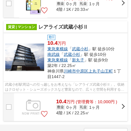
0ヶ月
1ヶ月
敷金
礼金
4階 / 1K / 20.33㎡
レアライズ武蔵小杉Ⅱ
賃貸 | マンション
敷0
10.4
万円
東急東横線
「
武蔵小杉
」駅 徒歩10分
南武線
「
武蔵小杉
」駅 徒歩10分
東急東横線
「
新丸子
」駅 徒歩9分
築2年 / 22.25㎡
神奈川県
川崎市中原区
上丸子山王町
１丁
目1447-2
武蔵小杉駅周辺への引っ越しをお考えなら「レアライズ武蔵小杉Ⅱ」。収納
はクロゼット・シューズボックスなど豊富なので、広々と空間を利用するこ
とも可能です。アクセスの良い徒歩10分...
10.4
万
円
(管理費等：10,000円 )
0ヶ月
1ヶ月
敷金
礼金
4階 / 1K / 22.25㎡