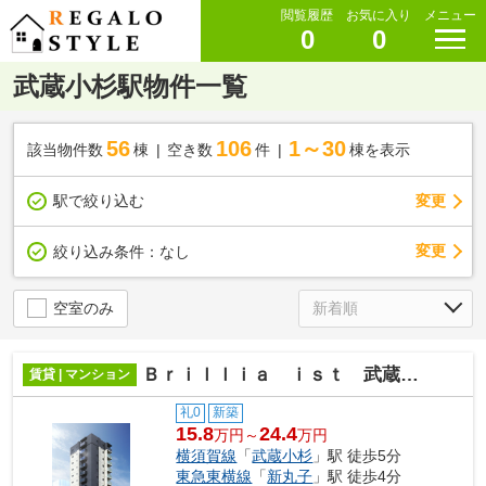
閲覧履歴
お気に入り
メニュー
0
0
武蔵小杉駅物件一覧
56
106
1～30
該当物件数
棟
空き数
件
棟を表示
駅で絞り込む
変更
変更
絞り込み条件：
なし
空室のみ
Ｂｒｉｌｌｉａ ｉｓｔ 武蔵小杉
賃貸 | マンション
礼0
新築
15.8
24.4
万円～
万円
横須賀線
「
武蔵小杉
」駅 徒歩5分
東急東横線
「
新丸子
」駅 徒歩4分