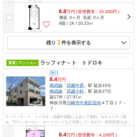
8.8
万
円
(管理費等：15,000円 )
0ヶ月
0ヶ月
敷金
礼金
4階 / 1K / 20.23㎡
3
残り
件を表示する
ラッフィナ－ト トドロキ
賃貸 | マンション
敷0
8.4
万円
南武線
「
武蔵中原
」駅 徒歩15分
南武線
「
武蔵小杉
」駅 徒歩27分
築17年 / 27.97㎡
神奈川県
川崎市中原区
宮内
４丁目１７－
７
ラッフィナ－ト トドロキ：武蔵中原駅にも近くて便利。セキュリティ面
は、TVインターホン・オートロックなど充実しているので、防犯対策もばっ
ちりです。駅まで徒歩15分でアクセス可...
8.4
万
円
(管理費等：4,100円 )