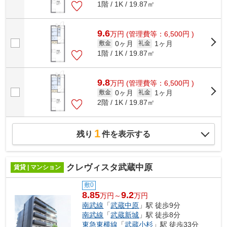
1階 / 1K / 19.87㎡
9.6
万
円
(管理費等：6,500円 )
0ヶ月
1ヶ月
敷金
礼金
1階 / 1K / 19.87㎡
9.8
万
円
(管理費等：6,500円 )
0ヶ月
1ヶ月
敷金
礼金
2階 / 1K / 19.87㎡
1
残り
件を表示する
クレヴィスタ武蔵中原
賃貸 | マンション
敷0
8.85
9.2
万円～
万円
南武線
「
武蔵中原
」駅 徒歩9分
南武線
「
武蔵新城
」駅 徒歩8分
東急東横線
「
武蔵小杉
」駅 徒歩33分