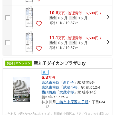
10.6
万
円
(管理費等：6,500円 )
0ヶ月
1ヶ月
敷金
礼金
1階 / 1K / 19.87㎡
11.1
万
円
(管理費等：6,500円 )
0ヶ月
1ヶ月
敷金
礼金
2階 / 1K / 19.87㎡
新丸子ダイカンプラザCity
賃貸 | マンション
礼0
6.3
万円
東急東横線
「
新丸子
」駅 徒歩5分
東急東横線
「
武蔵小杉
」駅 徒歩12分
横須賀線
「
武蔵小杉
」駅 徒歩14分
築37年 / 17.25㎡
神奈川県
川崎市中原区
丸子通
１丁目634
－12
こだわりで選びたい方におすすめ。川崎市中原区エリアで住まいをお探しな