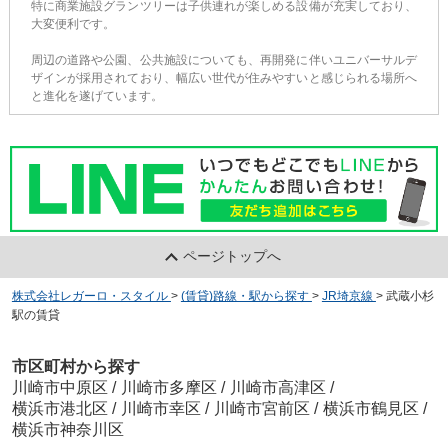
特に商業施設グランツリーは子供連れが楽しめる設備が充実しており、
大変便利です。
周辺の道路や公園、公共施設についても、再開発に伴いユニバーサルデ
ザインが採用されており、幅広い世代が住みやすいと感じられる場所へ
と進化を遂げています。
ページトップへ
株式会社レガーロ・スタイル
>
(賃貸)路線・駅から探す
>
JR埼京線
>
武蔵小杉
駅の賃貸
市区町村から探す
川崎市中原区
/
川崎市多摩区
/
川崎市高津区
/
横浜市港北区
/
川崎市幸区
/
川崎市宮前区
/
横浜市鶴見区
/
横浜市神奈川区