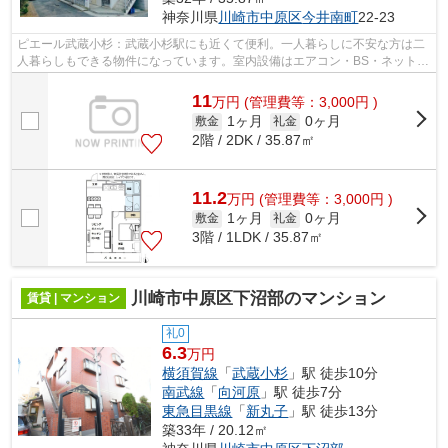
神奈川県
川崎市中原区
今井南町
22-23
ピエール武蔵小杉：武蔵小杉駅にも近くて便利。一人暮らしに不安な方は二
人暮らしもできる物件になっています。室内設備はエアコン・BS・ネット使
用料不要など大変充実しております。...
11
万
円
(管理費等：3,000円 )
1ヶ月
0ヶ月
敷金
礼金
2階 / 2DK / 35.87㎡
11.2
万
円
(管理費等：3,000円 )
1ヶ月
0ヶ月
敷金
礼金
3階 / 1LDK / 35.87㎡
川崎市中原区下沼部のマンション
賃貸 | マンション
礼0
6.3
万円
横須賀線
「
武蔵小杉
」駅 徒歩10分
南武線
「
向河原
」駅 徒歩7分
東急目黒線
「
新丸子
」駅 徒歩13分
築33年 / 20.12㎡