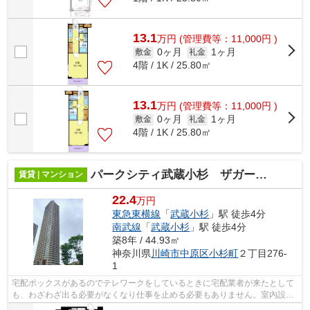
13.1
万
円
(管理費等：11,000円 )
0ヶ月
1ヶ月
敷金
礼金
4階 / 1K / 25.80㎡
13.1
万
円
(管理費等：11,000円 )
0ヶ月
1ヶ月
敷金
礼金
4階 / 1K / 25.80㎡
パークシティ武蔵小杉 ザガーデンタワーズイースト
賃貸 | マンション
22.4
万円
東急東横線
「
武蔵小杉
」駅 徒歩4分
南武線
「
武蔵小杉
」駅 徒歩4分
築8年 / 44.93㎡
神奈川県
川崎市中原区
小杉町
２丁目276-
1
宅配ボックスがあるのでテレワークをしているときに宅配業者が来たとして
も、わざわざ出る必要がなくなり仕事を止める必要もありません。室内設備
は浴室乾燥機・洗面所独立などが揃っ...