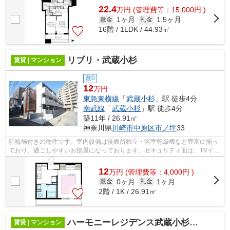
22.4
万
円
(管理費等：15,000円 )
1ヶ月
1.5ヶ月
敷金
礼金
16階 / 1LDK / 44.93㎡
リブリ・武蔵小杉
賃貸 | マンション
敷0
12
万円
東急東横線
「
武蔵小杉
」駅 徒歩4分
南武線
「
武蔵小杉
」駅 徒歩4分
築11年 / 26.91㎡
神奈川県
川崎市中原区
市ノ坪
33
駐輪場付きの物件です。室内設備は洗面所独立・浴室乾燥機など豊富に揃っ
ており、過ごしやすいお部屋になっております。セキュリティ面は、TVイン
ターホン・オートロックなどを設置し...
12
万
円
(管理費等：4,000円 )
0ヶ月
1ヶ月
敷金
礼金
2階 / 1K / 26.91㎡
ハーモニーレジデンス武蔵小杉フォレストスクエア
賃貸 | マンション