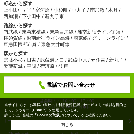
町名から探す
上小田中
/
平
/
宿河原
/
小杉町
/
中丸子
/
南加瀬
/
木月
/
西加瀬
/
下小田中
/
新丸子東
路線から探す
南武線
/
東急東横線
/
東急目黒線
/
湘南新宿ライン宇須
/
横須賀線
/
湘南新宿ライン高海
/
埼京線
/
グリーンライン
/
東急田園都市線
/
東急大井町線
駅から探す
武蔵小杉
/
日吉
/
武蔵溝ノ口
/
武蔵中原
/
元住吉
/
新丸子
/
武蔵新城
/
平間
/
宿河原
/
登戸
電話でお問い合わせ
営業時間：
10：00～17：00
当サイトでは、お客様の当サイト利用状況把握、サービス向上検討を目的と
定休日：
水曜日・日曜日
して、クッキー（Cookie）を使用しています。
詳しくは、当社の
「Cookieの取扱いについて」
をご確認ください。
ホーム
会社概要
閉じる
お問い合わせ
物件リクエスト