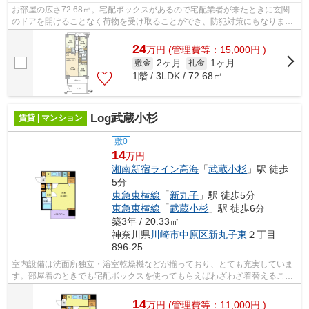
お部屋の広さ72.68㎡。宅配ボックスがあるので宅配業者が来たときに玄関
のドアを開けることなく荷物を受け取ることができ、防犯対策にもなりま
す。根強いニーズを誇る駅近の物件となり...
24
万
円
(管理費等：15,000円 )
2ヶ月
1ヶ月
敷金
礼金
1階 / 3LDK / 72.68㎡
Log武蔵小杉
賃貸 | マンション
敷0
14
万円
湘南新宿ライン高海
「
武蔵小杉
」駅 徒歩
5分
東急東横線
「
新丸子
」駅 徒歩5分
東急東横線
「
武蔵小杉
」駅 徒歩6分
築3年 / 20.33㎡
神奈川県
川崎市中原区
新丸子東
２丁目
896-25
室内設備は洗面所独立・浴室乾燥機などが揃っており、とても充実していま
す。部屋着のときでも宅配ボックスを使ってもらえばわざわざ着替えること
なく荷物を配達してもらえて便利です...
14
万
円
(管理費等：11,000円 )