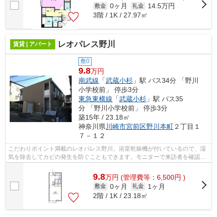
0ヶ月
14.5万円
敷金
礼金
3階 / 1K / 27.97㎡
レオパレス野川
賃貸 | アパート
敷0
9.8
万円
南武線
「
武蔵小杉
」駅 バス34分 「野川
小学校前」 停歩3分
東急東横線
「
武蔵小杉
」駅 バス35
分 「野川小学校前」 停歩3分
築15年 / 23.18㎡
神奈川県
川崎市宮前区
野川本町
２丁目１
７－１２
こだわりポイント満載のレオパレス野川。浴室乾燥機が付いているので、湿
気を除去してカビの発生を防ぐこともできます。モニターで来訪者を確認
し、インターホンで対面せずに会話する...
9.8
万
円
(管理費等：6,500円 )
0ヶ月
1ヶ月
敷金
礼金
2階 / 1K / 23.18㎡