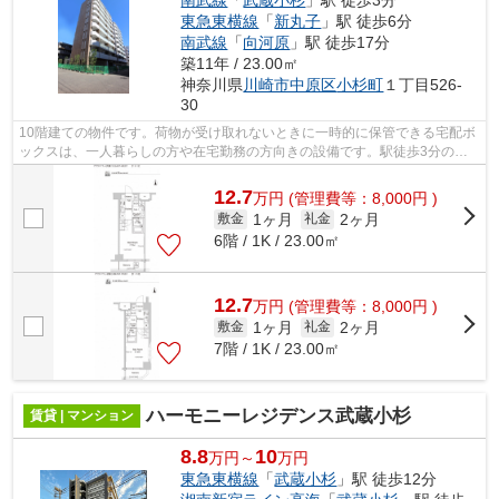
南武線
「
武蔵小杉
」駅 徒歩3分
東急東横線
「
新丸子
」駅 徒歩6分
南武線
「
向河原
」駅 徒歩17分
築11年 / 23.00㎡
神奈川県
川崎市中原区
小杉町
１丁目526-
30
10階建ての物件です。荷物が受け取れないときに一時的に保管できる宅配ボ
ックスは、一人暮らしの方や在宅勤務の方向きの設備です。駅徒歩3分のマ
ンションなので、通勤・通学時間を短縮...
12.7
万
円
(管理費等：8,000円 )
1ヶ月
2ヶ月
敷金
礼金
6階 / 1K / 23.00㎡
12.7
万
円
(管理費等：8,000円 )
1ヶ月
2ヶ月
敷金
礼金
7階 / 1K / 23.00㎡
ハーモニーレジデンス武蔵小杉
賃貸 | マンション
8.8
10
万円～
万円
東急東横線
「
武蔵小杉
」駅 徒歩12分