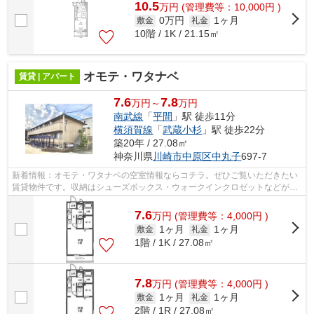
10.5
万
円
(管理費等：10,000円 )
0万円
1ヶ月
敷金
礼金
10階 / 1K / 21.15㎡
オモテ・ワタナベ
賃貸 | アパート
7.6
7.8
万円～
万円
南武線
「
平間
」駅 徒歩11分
横須賀線
「
武蔵小杉
」駅 徒歩22分
築20年 / 27.08㎡
神奈川県
川崎市中原区
中丸子
697-7
新着情報：オモテ・ワタナベの空室情報ならコチラ。ぜひご覧いただきたい
賃貸物件です。収納はシューズボックス・ウォークインクロゼットなどが備
え付けられているので、衣類や日用品...
7.6
万
円
(管理費等：4,000円 )
1ヶ月
1ヶ月
敷金
礼金
1階 / 1K / 27.08㎡
7.8
万
円
(管理費等：4,000円 )
1ヶ月
1ヶ月
敷金
礼金
2階 / 1R / 27.08㎡