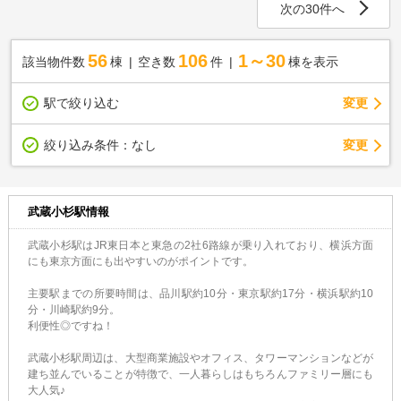
次の30件へ
56
106
1～30
該当物件数
棟
空き数
件
棟を表示
駅で絞り込む
変更
変更
絞り込み条件：
なし
武蔵小杉駅情報
武蔵小杉駅はJR東日本と東急の2社6路線が乗り入れており、横浜方面
にも東京方面にも出やすいのがポイントです。
主要駅までの所要時間は、品川駅約10分・東京駅約17分・横浜駅約10
分・川崎駅約9分。
利便性◎ですね！
武蔵小杉駅周辺は、大型商業施設やオフィス、タワーマンションなどが
建ち並んでいることが特徴で、一人暮らしはもちろんファミリー層にも
大人気♪