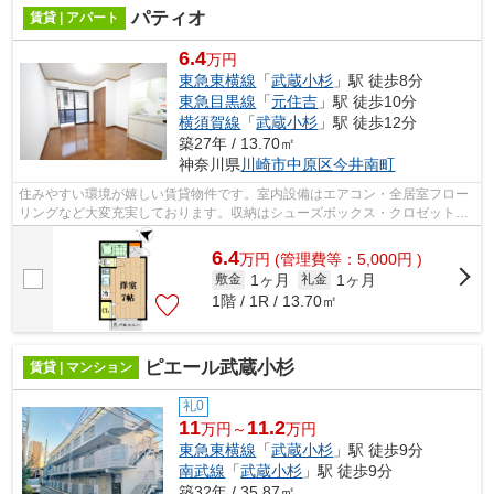
パティオ
賃貸 | アパート
6.4
万円
東急東横線
「
武蔵小杉
」駅 徒歩8分
東急目黒線
「
元住吉
」駅 徒歩10分
横須賀線
「
武蔵小杉
」駅 徒歩12分
築27年 / 13.70㎡
神奈川県
川崎市中原区
今井南町
住みやすい環境が嬉しい賃貸物件です。室内設備はエアコン・全居室フロー
リングなど大変充実しております。収納はシューズボックス・クロゼットな
どが備え付けられているので、衣類や...
6.4
万
円
(管理費等：5,000円 )
1ヶ月
1ヶ月
敷金
礼金
1階 / 1R / 13.70㎡
ピエール武蔵小杉
賃貸 | マンション
礼0
11
11.2
万円～
万円
東急東横線
「
武蔵小杉
」駅 徒歩9分
南武線
「
武蔵小杉
」駅 徒歩9分
築32年 / 35.87㎡