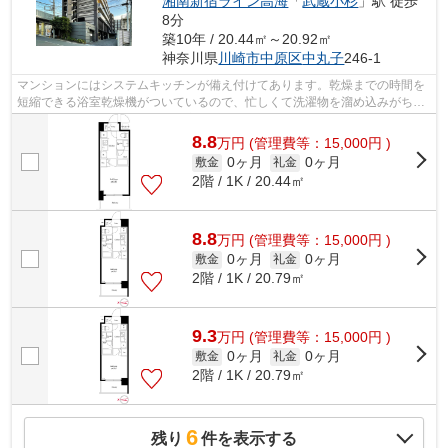
湘南新宿ライン高海
「
武蔵小杉
」駅 徒歩
8分
築10年 / 20.44㎡～20.92㎡
神奈川県
川崎市中原区
中丸子
246-1
マンションにはシステムキッチンが備え付けてあります。乾燥までの時間を
短縮できる浴室乾燥機がついているので、忙しくて洗濯物を溜め込みがちな
人にもおすすめです。駅近くに立地す...
8.8
万
円
(管理費等：15,000円 )
0ヶ月
0ヶ月
敷金
礼金
2階 / 1K / 20.44㎡
8.8
万
円
(管理費等：15,000円 )
0ヶ月
0ヶ月
敷金
礼金
2階 / 1K / 20.79㎡
9.3
万
円
(管理費等：15,000円 )
0ヶ月
0ヶ月
敷金
礼金
2階 / 1K / 20.79㎡
6
残り
件を表示する