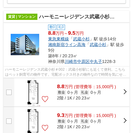
ハーモニーレジデンス武蔵小杉＃002
賃貸 | マンション
敷0
礼0
8.8
9.5
万円～
万円
東急東横線
「
武蔵小杉
」駅 徒歩14分
湘南新宿ライン高海
「
武蔵小杉
」駅 徒歩
9分
築8年 / 20.23㎡
神奈川県
川崎市中原区
中丸子
1228-3
ハーモニーレジデンス武蔵小杉＃002：武蔵小杉駅にも近くて便利。こちら
はペット飼育可の物件です。宅配ボックス付きの物件なので時間を気にせず
荷物受け取りができます。駅近くに立地...
8.8
万
円
(管理費等：15,000円 )
0ヶ月
0ヶ月
敷金
礼金
2階 / 1K / 20.23㎡
9.3
万
円
(管理費等：15,000円 )
0ヶ月
0ヶ月
敷金
礼金
2階 / 1K / 20.23㎡