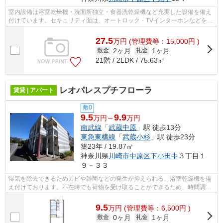
室内設備は浴室乾燥機・洗面所独立・食器洗乾燥機など充実した設備を備え
付けています。セキュリティ面は、オートロック・TVインターホンなどを備
え付けているので安心して暮らせます...
27.5
万
円
(管理費等：15,000円 )
2ヶ月
1ヶ月
敷金
礼金
21階 / 2LDK / 75.63㎡
レオパレスプチフローラ
賃貸 | アパート
敷0
9.5
9.9
万円～
万円
南武線
「
武蔵中原
」駅 徒歩13分
東急東横線
「
武蔵小杉
」駅 徒歩23分
築23年 / 19.87㎡
神奈川県
川崎市中原区
下小田中
３丁目１
９－３３
湿気を除去できるためカビや雑菌などの発生が抑えられる、浴室乾燥機を備
え付けております。不在時でも荷物を受け取ることができるため、時間調整
の手間が省ける宅配ボックスを備えて...
9.5
万
円
(管理費等：6,500円 )
0ヶ月
1ヶ月
敷金
礼金