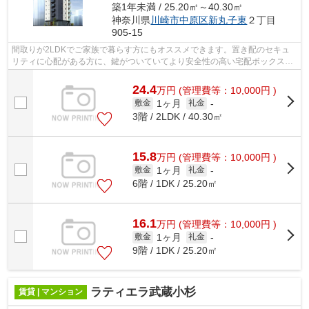
築1年未満 / 25.20㎡～40.30㎡
神奈川県
川崎市中原区
新丸子東
２丁目
905-15
間取りが2LDKでご家族で暮らす方にもオススメできます。置き配のセキュ
リティに心配がある方に、鍵がついていてより安全性の高い宅配ボックスが
おすすめです。徒歩5分の距離に駅がある...
24.4
万
円
(管理費等：10,000円 )
1ヶ月
敷金
礼金
-
3階 / 2LDK / 40.30㎡
15.8
万
円
(管理費等：10,000円 )
1ヶ月
敷金
礼金
-
6階 / 1DK / 25.20㎡
16.1
万
円
(管理費等：10,000円 )
1ヶ月
敷金
礼金
-
9階 / 1DK / 25.20㎡
ラティエラ武蔵小杉
賃貸 | マンション