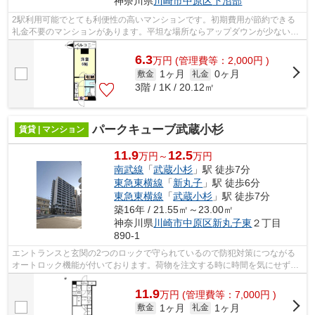
神奈川県
川崎市中原区
下沼部
2駅利用可能でとても利便性の高いマンションです。初期費用が節約できる
礼金不要のマンションがあります。平坦な場所ならアップダウンが少ないの
で自転車での通勤・通学もラクチン。共...
6.3
万
円
(管理費等：2,000円 )
1ヶ月
0ヶ月
敷金
礼金
3階 / 1K / 20.12㎡
パークキューブ武蔵小杉
賃貸 | マンション
11.9
12.5
万円～
万円
南武線
「
武蔵小杉
」駅 徒歩7分
東急東横線
「
新丸子
」駅 徒歩6分
東急東横線
「
武蔵小杉
」駅 徒歩7分
築16年 / 21.55㎡～23.00㎡
神奈川県
川崎市中原区
新丸子東
２丁目
890-1
エントランスと玄関の2つのロックで守られているので防犯対策につながる
オートロック機能が付いております。荷物を注文する時に時間を気にせずに
済む宅配ボックスを共用部に備えていま...
11.9
万
円
(管理費等：7,000円 )
1ヶ月
1ヶ月
敷金
礼金