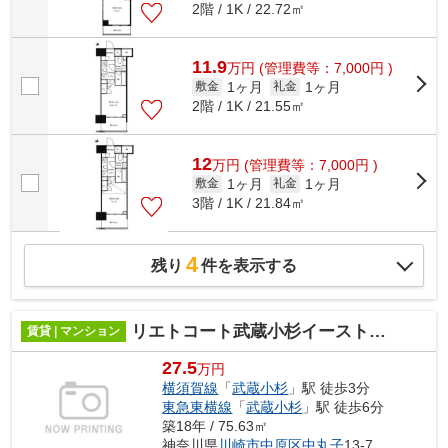
2階 / 1K / 22.72㎡
11.9
万
円
(管理費等：7,000円 )
1ヶ月
1ヶ月
敷金
礼金
2階 / 1K / 21.55㎡
12
万
円
(管理費等：7,000円 )
1ヶ月
1ヶ月
敷金
礼金
3階 / 1K / 21.84㎡
4
残り
件を表示する
リエトコート武蔵小杉イーストタワー
賃貸 | マンション
27.5
万円
横須賀線
「
武蔵小杉
」駅 徒歩3分
東急東横線
「
武蔵小杉
」駅 徒歩6分
築18年 / 75.63㎡
神奈川県
川崎市中原区
中丸子
13-7