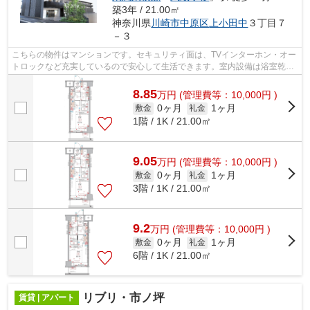
築3年 / 21.00㎡
神奈川県
川崎市中原区
上小田中
３丁目７
－３
こちらの物件はマンションです。セキュリティ面は、TVインターホン・オー
トロックなど充実しているので安心して生活できます。室内設備は浴室乾燥
機・洗面所独立など充実した設備を備...
8.85
万
円
(管理費等：10,000円 )
0ヶ月
1ヶ月
敷金
礼金
1階 / 1K / 21.00㎡
9.05
万
円
(管理費等：10,000円 )
0ヶ月
1ヶ月
敷金
礼金
3階 / 1K / 21.00㎡
9.2
万
円
(管理費等：10,000円 )
0ヶ月
1ヶ月
敷金
礼金
6階 / 1K / 21.00㎡
リブリ・市ノ坪
賃貸 | アパート