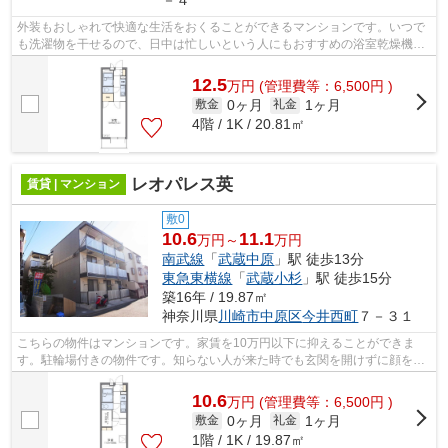
－４
外装もおしゃれで快適な生活をおくることができるマンションです。いつで
も洗濯物を干せるので、日中は忙しいという人にもおすすめの浴室乾燥機を
設置しています。徒歩10分に駅のある...
12.5
万
円
(管理費等：6,500円 )
0ヶ月
1ヶ月
敷金
礼金
4階 / 1K / 20.81㎡
レオパレス英
賃貸 | マンション
敷0
10.6
11.1
万円～
万円
南武線
「
武蔵中原
」駅 徒歩13分
東急東横線
「
武蔵小杉
」駅 徒歩15分
築16年 / 19.87㎡
神奈川県
川崎市中原区
今井西町
７－３１
こちらの物件はマンションです。家賃を10万円以下に抑えることができま
す。駐輪場付きの物件です。知らない人が来た時でも玄関を開けずに顔を確
認できるモニター付きインターホンが付...
10.6
万
円
(管理費等：6,500円 )
0ヶ月
1ヶ月
敷金
礼金
1階 / 1K / 19.87㎡