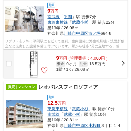
敷0
9
万円
南武線
「
平間
」駅 徒歩7分
東急東横線
「
武蔵小杉
」駅 徒歩22分
築13年 / 26.08㎡
神奈川県
川崎市中原区
市ノ坪
664-8
リブリ・市ノ坪：平間駅にも近くて便利。室内設備は浴室乾燥機・洗面所独
立など充実した設備を備え付けています。駅から徒歩7分に立地する、魅力
的な駅近物件です。レガーロ・スタイル...
9
万
円
(管理費等：4,000円 )
0ヶ月
13.5万円
敷金
礼金
1階 / 1K / 26.08㎡
レオパレスフィロソフィア
賃貸 | マンション
敷0
12.5
万円
東急東横線
「
武蔵小杉
」駅 徒歩10分
南武線
「
武蔵小杉
」駅 徒歩10分
築16年 / 20.81㎡
神奈川県
川崎市中原区
小杉町
３丁目１４