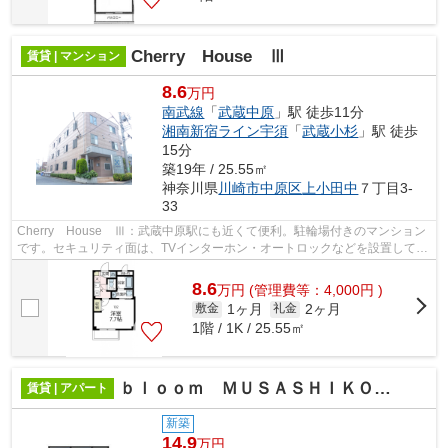
Cherry House Ⅲ
賃貸 | マンション
8.6
万円
南武線
「
武蔵中原
」駅 徒歩11分
湘南新宿ライン宇須
「
武蔵小杉
」駅 徒歩
15分
築19年 / 25.55㎡
神奈川県
川崎市中原区
上小田中
７丁目3-
33
Cherry House Ⅲ：武蔵中原駅にも近くて便利。駐輪場付きのマンション
です。セキュリティ面は、TVインターホン・オートロックなどを設置してい
るので安全面でも優れております。駅ま...
8.6
万
円
(管理費等：4,000円 )
1ヶ月
2ヶ月
敷金
礼金
1階 / 1K / 25.55㎡
ｂｌｏｏｍ ＭＵＳＡＳＨＩＫＯＳＵＧＩ
賃貸 | アパート
新築
14.9
万円