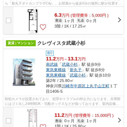
ら「新丸子ダイカンプラザCity」。お部屋から徒歩5分の場所に駅が位置する
ので、毎日の移動時間を削減できます...
6.3
万
円
(管理費等：5,000円 )
1ヶ月
0ヶ月
敷金
礼金
3階 / 1K / 17.25㎡
クレヴィスタ武蔵小杉
賃貸 | マンション
敷0
11.2
13.1
万円～
万円
南武線
「
武蔵小杉
」駅 徒歩9分
東急東横線
「
新丸子
」駅 徒歩8分
東急東横線
「
武蔵小杉
」駅 徒歩10分
築2年 / 25.80㎡
神奈川県
川崎市中原区
上丸子山王町
１丁
目1406-5
防犯カメラが設置されており、犯罪やトラブルの抑止力になります。共用部
にはゴミ出し24時間OK・宅配ボックスなどが揃っております。室内設備は
浴室乾燥機・洗面所独立など充実した設...
11.2
万
円
(管理費等：15,000円 )
0ヶ月
1ヶ月
敷金
礼金
1階 / 1K / 25.80㎡