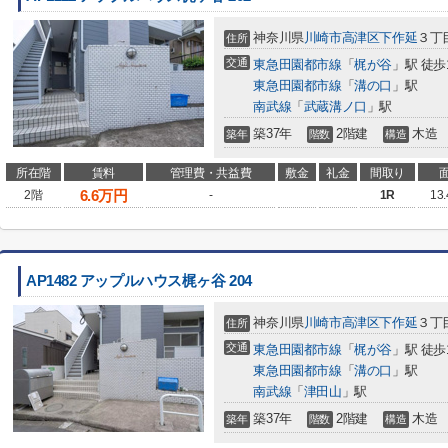
神奈川県
川崎市高津区
下作延
３丁目
住所
交通
東急田園都市線
「
梶が谷
」駅 徒歩
東急田園都市線
「
溝の口
」駅
南武線
「
武蔵溝ノ口
」駅
築37年
2階建
木造
築年
階数
構造
所在階
賃料
管理費・共益費
敷金
礼金
間取り
6.6
万円
2階
-
1R
13
AP1482 アップルハウス梶ヶ谷 204
神奈川県
川崎市高津区
下作延
３丁目
住所
交通
東急田園都市線
「
梶が谷
」駅 徒歩
東急田園都市線
「
溝の口
」駅
南武線
「
津田山
」駅
築37年
2階建
木造
築年
階数
構造