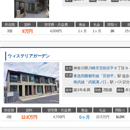
所在階
賃料
管理費・共益費
敷金
礼金
間取り
9
万円
3階
4,000円
1ヶ月
1ヶ月
1K
25
ウィステリアガーデン
神奈川県
川崎市宮前区
平
６丁目９
住所
交通
東急田園都市線
「
宮前平
」駅 徒歩
南武線
「
武蔵溝ノ口
」駅 バス12
築1年未満
2階建
木
築年
階数
構造
所在階
賃料
管理費・共益費
敷金
礼金
間取り
12.8
万円
0ヶ月
2階
4,700円
22.5万円
1LDK