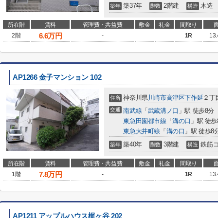
築37年
2階建
木造
築年
階数
構造
所在階
賃料
管理費・共益費
敷金
礼金
間取り
6.6
万円
2階
-
1R
13
AP1266 金子マンション 102
神奈川県
川崎市高津区
下作延
２丁目
住所
交通
南武線
「
武蔵溝ノ口
」駅 徒歩8分
東急田園都市線
「
溝の口
」駅 徒歩
東急大井町線
「
溝の口
」駅 徒歩8
築40年
3階建
鉄筋
築年
階数
構造
所在階
賃料
管理費・共益費
敷金
礼金
間取り
7.8
万円
1階
-
1R
13
AP1211 アップルハウス梶ヶ谷 202