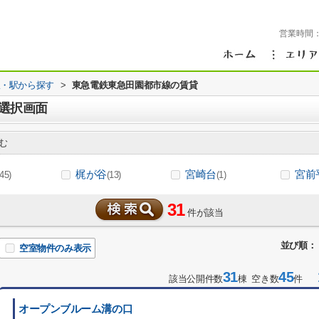
営業時間
線・駅から探す
>
東急電鉄東急田園都市線の賃貸
選択画面
む
梶が谷
宮崎台
宮前
(45)
(13)
(1)
31
件が該当
並び順：
空室物件のみ表示
31
45
1
該当公開件数
棟 空き数
件
オープンブルーム溝の口