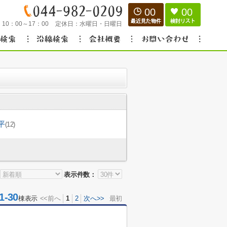
00
00
：
10：00～17：00
定休日：
水曜日・日曜日
平
(12)
表示件数：
-30
棟表示
<<前へ
1
2
次へ>>
最初