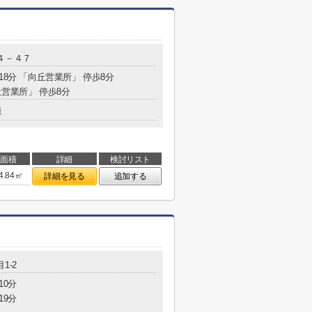
４－４７
18分 「向丘営業所」 停歩8分
丘営業所」 停歩8分
造
面積
詳細
検討リスト
4.84㎡
詳細を見る
追加する
1-2
10分
19分