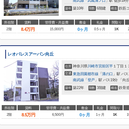
南武線
「
武蔵溝ノ口
」駅 徒歩19分
築10年
6階建
鉄筋
築年
階数
構造
所在階
賃料
管理費・共益費
敷金
礼金
間取り
8.4
万円
0ヶ月
2階
15,000円
0.5ヶ月
1K
レオパレスアーバン向丘
神奈川県
川崎市宮前区
平
１丁目１
住所
交通
東急田園都市線
「
溝の口
」駅 バス
南武線
「
登戸
」駅 バス19分 「向
築22年
3階建
鉄骨
築年
階数
構造
所在階
賃料
管理費・共益費
敷金
礼金
間取り
8.5
万円
0ヶ月
2階
6,500円
1ヶ月
1K
1