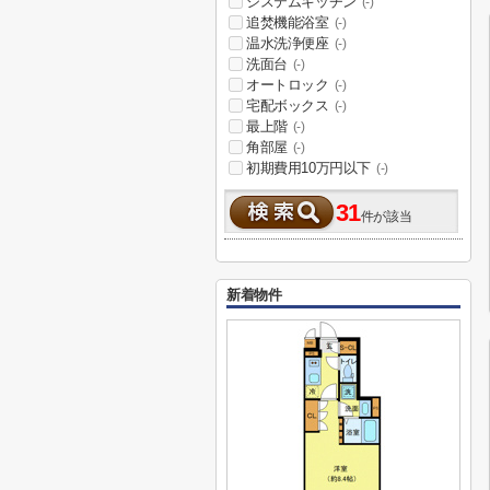
システムキッチン
(-)
追焚機能浴室
(-)
温水洗浄便座
(-)
洗面台
(-)
オートロック
(-)
宅配ボックス
(-)
最上階
(-)
角部屋
(-)
初期費用10万円以下
(-)
31
件が該当
新着物件