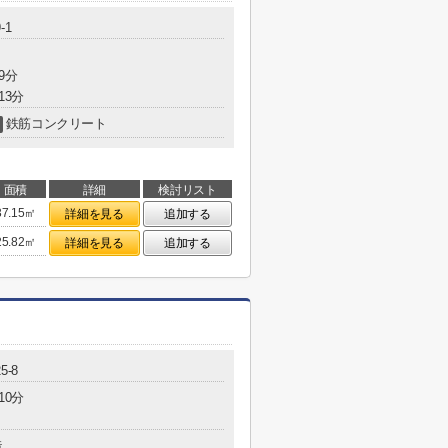
-1
9分
13分
鉄筋コンクリート
面積
詳細
検討リスト
37.15㎡
詳細を見る
追加する
25.82㎡
詳細を見る
追加する
5-8
10分
造