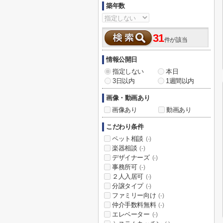
築年数
31
件が該当
情報公開日
指定しない
本日
3日以内
1週間以内
画像・動画あり
画像あり
動画あり
こだわり条件
ペット相談
(-)
楽器相談
(-)
デザイナーズ
(-)
事務所可
(-)
２人入居可
(-)
分譲タイプ
(-)
ファミリー向け
(-)
仲介手数料無料
(-)
エレベーター
(-)