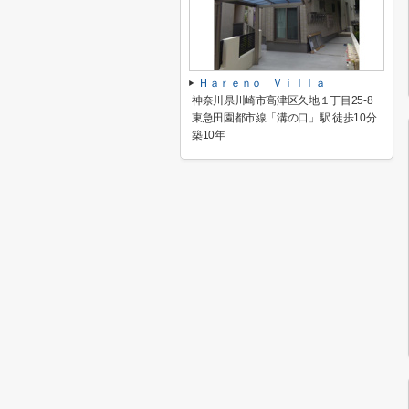
Ｈａｒｅｎｏ Ｖｉｌｌａ
神奈川県川崎市高津区久地１丁目25-8
東急田園都市線「溝の口」駅 徒歩10分
築10年