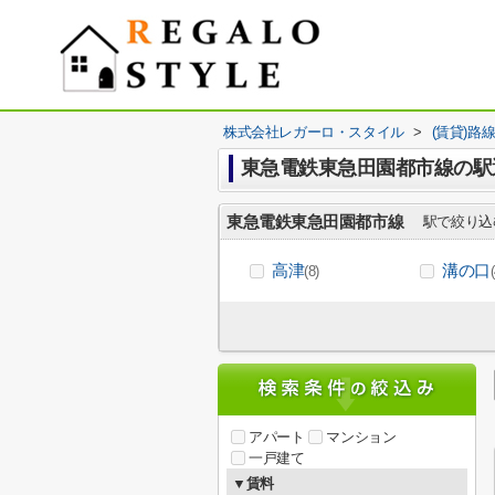
株式会社レガーロ・スタイル
>
(賃貸)路
東急電鉄東急田園都市線の駅
東急電鉄東急田園都市線
駅で絞り込
高津
溝の口
(8)
アパート
マンション
一戸建て
▼賃料