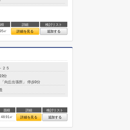
面積
詳細
検討リスト
.95㎡
詳細を見る
追加する
－２５
19分
分 「向丘出張所」 停歩9分
造
面積
詳細
検討リスト
48.91㎡
詳細を見る
追加する