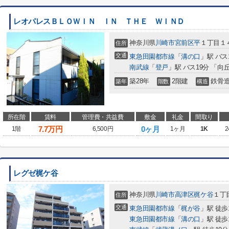
レオパレスＢＬＯＷＩＮ ＩＮ ＴＨＥ ＷＩＮＤ
神奈川県
川崎市宮前区
平
１丁目１
住所
交通
東急田園都市線
「
溝の口
」駅 バス
南武線
「
登戸
」駅 バス19分 「向
築28年
2階建
鉄骨
築年
階数
構造
所在階
賃料
管理費・共益費
敷金
礼金
間取り
7.7
万円
0ヶ月
1階
6,500円
1ヶ月
1K
2
レグゼ梶ケ谷
神奈川県
川崎市高津区
梶ケ谷
１丁目
住所
交通
東急田園都市線
「
梶が谷
」駅 徒歩
東急田園都市線
「
溝の口
」駅 徒歩