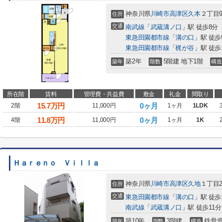
神奈川県
川崎市高津区
久本
２丁目9
住所
交通
南武線
「
武蔵溝ノ口
」駅 徒歩8分
東急田園都市線
「
溝の口
」駅 徒歩
東急田園都市線
「
梶が谷
」駅 徒歩
築2年
5階建 地下1階
築年
階数
構造
所在階
賃料
管理費・共益費
敷金
礼金
間取り
15.7
万円
0ヶ月
2階
11,000円
1ヶ月
1LDK
11.8
万円
0ヶ月
4階
11,000円
1ヶ月
1K
Ｈａｒｅｎｏ Ｖｉｌｌａ
神奈川県
川崎市高津区
久地
１丁目2
住所
交通
東急田園都市線
「
溝の口
」駅 徒歩
南武線
「
武蔵溝ノ口
」駅 徒歩11分
築10年
3階建
鉄骨
築年
階数
構造