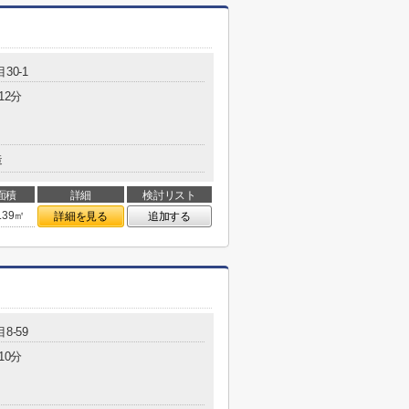
30-1
12分
造
面積
詳細
検討リスト
.39㎡
詳細を見る
追加する
8-59
10分