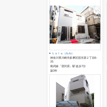
Ｌｕｌｕ（ルル）
神奈川県川崎市多摩区宿河原２丁目6-
35
南武線「宿河原」駅 徒歩7分
築3年