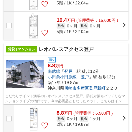
5階 / 1K / 22.04㎡
10.4
万
円
(管理費等：15,000円 )
0ヶ月
0ヶ月
敷金
礼金
5階 / 1K / 22.04㎡
レオパレスアクセス登戸
賃貸 | マンション
敷0
8.8
万円
南武線
「
登戸
」駅 徒歩12分
小田急小田原線
「
登戸
」駅 徒歩12分
築17年 / 19.87㎡
神奈川県
川崎市多摩区
登戸新町
２２０
こだわりポイント満載のレオパレスアクセス登戸。防犯対策もバッチリなマ
ンションタイプの物件です。今や必需品ともなったネット。こちらはインタ
ーネット有り物件です。浴室乾燥機が...
8.8
万
円
(管理費等：6,500円 )
0ヶ月
1ヶ月
敷金
礼金
2階 / 1K / 19.87㎡