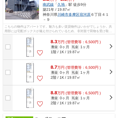
南武線
「
久地
」駅 徒歩9分
築21年 / 19.87㎡
神奈川県
川崎市多摩区
宿河原
６丁目４１
－９
こちらの物件はアパートです。魅力も多い賃貸物件はいかがでしょうか。共
用部には宅配ボックスが備え付けられているため、非対面で荷物を受け取れ
ます。根強いニーズを誇る駅近の物件...
8.3
万
円
(管理費等：6,500円 )
0ヶ月
1ヶ月
敷金
礼金
1階 / 1K / 19.87㎡
8.7
万
円
(管理費等：6,500円 )
0ヶ月
1ヶ月
敷金
礼金
2階 / 1K / 19.87㎡
8.8
万
円
(管理費等：6,500円 )
0ヶ月
1ヶ月
敷金
礼金
2階 / 1K / 19.87㎡