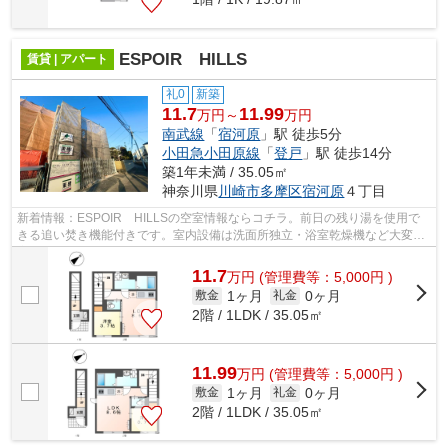
ESPOIR HILLS
賃貸 | アパート
礼0
新築
11.7
11.99
万円～
万円
南武線
「
宿河原
」駅 徒歩5分
小田急小田原線
「
登戸
」駅 徒歩14分
築1年未満 / 35.05㎡
神奈川県
川崎市多摩区
宿河原
４丁目
新着情報：ESPOIR HILLSの空室情報ならコチラ。前日の残り湯を使用で
きる追い焚き機能付きです。室内設備は洗面所独立・浴室乾燥機など大変充
実しております。駅まで歩いてアクセスで...
11.7
万
円
(管理費等：5,000円 )
1ヶ月
0ヶ月
敷金
礼金
2階 / 1LDK / 35.05㎡
11.99
万
円
(管理費等：5,000円 )
1ヶ月
0ヶ月
敷金
礼金
2階 / 1LDK / 35.05㎡