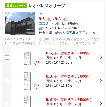
レオパレスオリーブ
賃貸 | アパート
敷0
8.6
8.8
万円～
万円
南武線
「
久地
」駅 徒歩6分
築17年 / 19.87㎡～20.28㎡
神奈川県
川崎市多摩区
堰
３丁目２－８
来客時にはTVインターホンを使用して訪問者の顔を確認することができま
す。生乾きの洗濯物をしっかり乾かしたい時でもサッと乾燥できる、浴室乾
燥機を備え付けております。駅から徒歩6...
8.6
万
円
(管理費等：6,500円 )
0ヶ月
1ヶ月
敷金
礼金
1階 / 1K / 20.28㎡
8.8
万
円
(管理費等：6,500円 )
0ヶ月
1ヶ月
敷金
礼金
2階 / 1K / 19.87㎡
8.8
万
円
(管理費等：6,500円 )
0ヶ月
1ヶ月
敷金
礼金