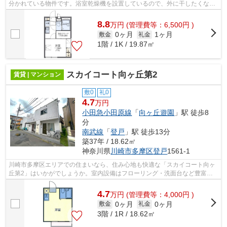
分かれている物件です。浴室乾燥機を設置しているので、外に干したくない
日でもバスルームに干せば効率よくカ...
8.8
万
円
(管理費等：6,500円 )
0ヶ月
1ヶ月
敷金
礼金
1階 / 1K / 19.87㎡
スカイコート向ヶ丘第2
賃貸 | マンション
敷0
礼0
4.7
万円
小田急小田原線
「
向ヶ丘遊園
」駅 徒歩8
分
南武線
「
登戸
」駅 徒歩13分
築37年 / 18.62㎡
神奈川県
川崎市多摩区
登戸
1561-1
川崎市多摩区エリアでの住まいなら、住み心地も快適な「スカイコート向ヶ
丘第2」はいかがでしょうか。室内設備はフローリング・洗面台など豊富に
揃っており、過ごしやすいお部屋になっ...
4.7
万
円
(管理費等：4,000円 )
0ヶ月
0ヶ月
敷金
礼金
3階 / 1R / 18.62㎡