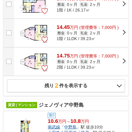
0ヶ月
2ヶ月
敷金
礼金
1階 / 1K / 26.17㎡
14.45
万
円
(管理費等：7,000円 )
0ヶ月
2ヶ月
敷金
礼金
1階 / 1LDK / 39.23㎡
14.75
万
円
(管理費等：7,000円 )
0ヶ月
2ヶ月
敷金
礼金
2階 / 1LDK / 39.23㎡
2
残り
件を表示する
ジェノヴィア中野島
賃貸 | マンション
敷0
10.6
10.8
万円～
万円
南武線
「
中野島
」駅 徒歩10分