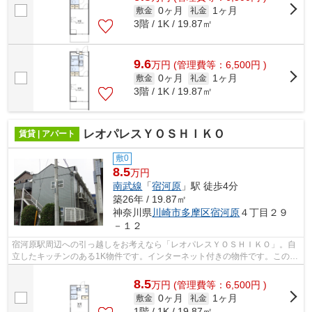
0ヶ月
1ヶ月
敷金
礼金
3階 / 1K / 19.87㎡
9.6
万
円
(管理費等：6,500円 )
0ヶ月
1ヶ月
敷金
礼金
3階 / 1K / 19.87㎡
レオパレスＹＯＳＨＩＫＯ
賃貸 | アパート
敷0
8.5
万円
南武線
「
宿河原
」駅 徒歩4分
築26年 / 19.87㎡
神奈川県
川崎市多摩区
宿河原
４丁目２９
－１２
宿河原駅周辺への引っ越しをお考えなら「レオパレスＹＯＳＨＩＫＯ」。自
立したキッチンのある1K物件です。インターネット付きの物件です。この物
件は駅から徒歩4分の物件です。レガー...
8.5
万
円
(管理費等：6,500円 )
0ヶ月
1ヶ月
敷金
礼金
1階 / 1K / 19.87㎡