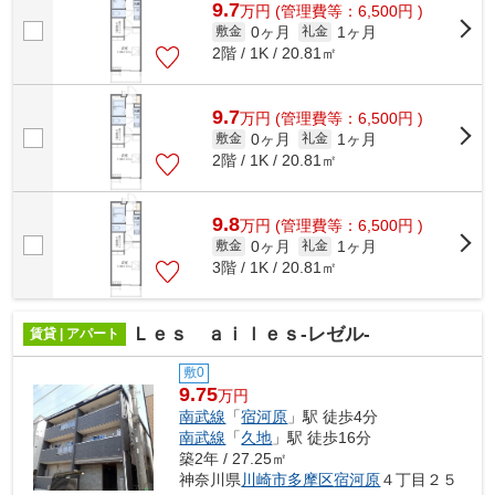
9.7
万
円
(管理費等：6,500円 )
0ヶ月
1ヶ月
敷金
礼金
2階 / 1K / 20.81㎡
9.7
万
円
(管理費等：6,500円 )
0ヶ月
1ヶ月
敷金
礼金
2階 / 1K / 20.81㎡
9.8
万
円
(管理費等：6,500円 )
0ヶ月
1ヶ月
敷金
礼金
3階 / 1K / 20.81㎡
Ｌｅｓ ａｉｌｅｓ‐レゼル‐
賃貸 | アパート
敷0
9.75
万円
南武線
「
宿河原
」駅 徒歩4分
南武線
「
久地
」駅 徒歩16分
築2年 / 27.25㎡
神奈川県
川崎市多摩区
宿河原
４丁目２５