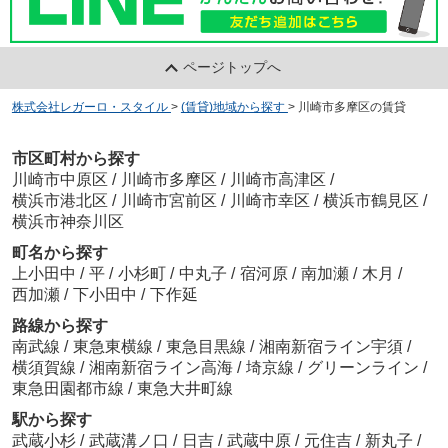
ページトップへ
株式会社レガーロ・スタイル
>
(賃貸)地域から探す
>
川崎市多摩区の賃貸
市区町村から探す
川崎市中原区
/
川崎市多摩区
/
川崎市高津区
/
横浜市港北区
/
川崎市宮前区
/
川崎市幸区
/
横浜市鶴見区
/
横浜市神奈川区
町名から探す
上小田中
/
平
/
小杉町
/
中丸子
/
宿河原
/
南加瀬
/
木月
/
西加瀬
/
下小田中
/
下作延
路線から探す
南武線
/
東急東横線
/
東急目黒線
/
湘南新宿ライン宇須
/
横須賀線
/
湘南新宿ライン高海
/
埼京線
/
グリーンライン
/
東急田園都市線
/
東急大井町線
駅から探す
武蔵小杉
/
武蔵溝ノ口
/
日吉
/
武蔵中原
/
元住吉
/
新丸子
/