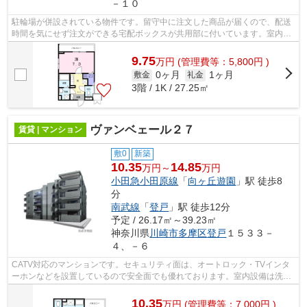
－１０
駐輪場が併設されている物件です。留守中に注文した商品が届くので、配送
時間を気にせず注文ができる宅配ボックスが共用部に付いています。室内設
備は洗面所独立・浴室乾燥機など大変...
9.75
万
円
(管理費等：5,800円 )
0ヶ月
1ヶ月
敷金
礼金
3階 / 1K / 27.25㎡
ヴァンベェール２７
賃貸 | マンション
敷0
新築
10.35
14.85
万円～
万円
小田急小田原線
「
向ヶ丘遊園
」駅 徒歩8
分
南武線
「
登戸
」駅 徒歩12分
予定 / 26.17㎡～39.23㎡
神奈川県
川崎市多摩区
登戸
１５３３－
４、－６
CATV対応のマンションです。セキュリティ面は、オートロック・TVインタ
ーホンなどを設置しているので安全面でも優れております。室内設備は洗面
所独立・浴室乾燥機などが揃っており、...
10.35
万
円
(管理費等：7,000円 )