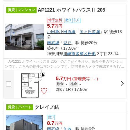
AP1221 ホワイトハウスⅡ 205
賃貸 | マンション
仲手無料
敷0
礼0
5.7
万円
小田急小田原線
「
向ヶ丘遊園
」駅 徒歩13
分
南武線
「
登戸
」駅 徒歩20分
築40年 / 17.50㎡
神奈川県
川崎市多摩区
枡形
２丁目23-14
「AP1221 ホワイトハウスⅡ 205」のここがイチオシ。敷金不要のマンショ
ンです。こちらの物件はマンションです。訪問者をカメラで確認できるTVイ
ンターホン設置済み。室内設備はエアコ...
5.7
万
円
(管理費等：- )
敷金
-
礼金
-
2階 / 1R / 17.50㎡
クレイノ結
賃貸 | アパート
敷0
8.7
万円
南武線
「
久地
」駅 徒歩6分