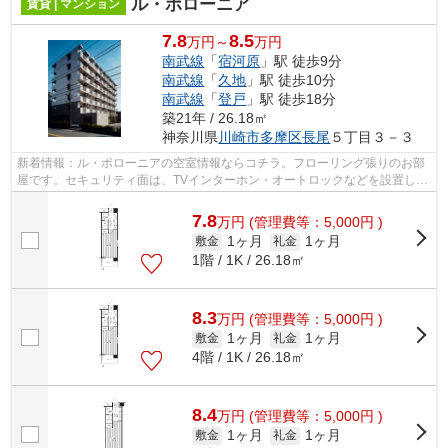
ル・ポローニア
賃貸 | マンション
7.8
8.5
万円～
万円
南武線
「
宿河原
」駅 徒歩9分
南武線
「
久地
」駅 徒歩10分
南武線
「
登戸
」駅 徒歩18分
築21年 / 26.18㎡
神奈川県
川崎市多摩区
長尾
５丁目３－３
新着情報：ル・ポローニアの空室情報ならコチラ。フローリング張りのお部
屋です。セキュリティ面は、TVインターホン・オートロックなどを設置して
いるので安全面でも優れております。...
7.8
万
円
(管理費等：5,000円 )
1ヶ月
1ヶ月
敷金
礼金
1階 / 1K / 26.18㎡
8.3
万
円
(管理費等：5,000円 )
1ヶ月
1ヶ月
敷金
礼金
4階 / 1K / 26.18㎡
8.4
万
円
(管理費等：5,000円 )
1ヶ月
1ヶ月
敷金
礼金