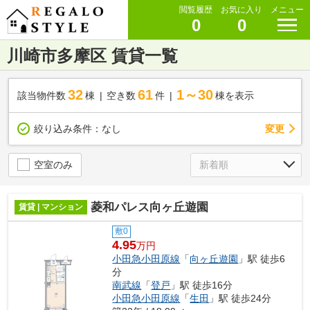
閲覧履歴
お気に入り
メニュー
0
0
川崎市多摩区 賃貸一覧
32
61
1～30
該当物件数
棟
空き数
件
棟を表示
変更
絞り込み条件：
なし
空室のみ
菱和パレス向ヶ丘遊園
賃貸 | マンション
敷0
4.95
万円
小田急小田原線
「
向ヶ丘遊園
」駅 徒歩6
分
南武線
「
登戸
」駅 徒歩16分
小田急小田原線
「
生田
」駅 徒歩24分