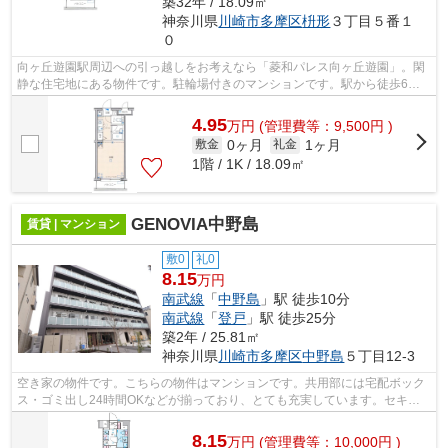
築32年 / 18.09㎡
神奈川県
川崎市多摩区
枡形
３丁目５番１
０
向ヶ丘遊園駅周辺への引っ越しをお考えなら「菱和パレス向ヶ丘遊園」。閑
静な住宅地にある物件です。駐輪場付きのマンションです。駅から徒歩6分
の物件なら、駅前のお買い物も便利です...
4.95
万
円
(管理費等：9,500円 )
0ヶ月
1ヶ月
敷金
礼金
1階 / 1K / 18.09㎡
GENOVIA中野島
賃貸 | マンション
敷0
礼0
8.15
万円
南武線
「
中野島
」駅 徒歩10分
南武線
「
登戸
」駅 徒歩25分
築2年 / 25.81㎡
神奈川県
川崎市多摩区
中野島
５丁目12-3
空き家の物件です。こちらの物件はマンションです。共用部には宅配ボック
ス・ゴミ出し24時間OKなどが揃っており、とても充実しています。セキュ
リティ面は、オートロック・TVインター...
8.15
万
円
(管理費等：10,000円 )