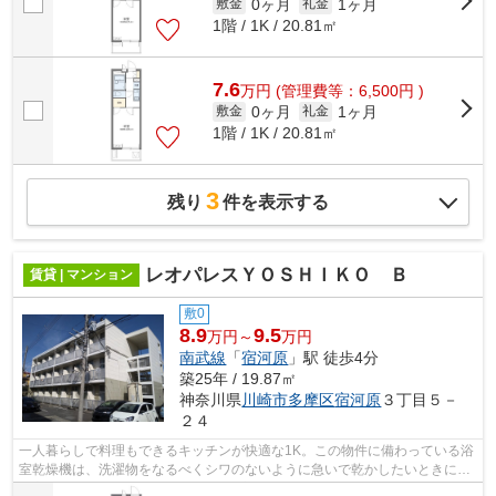
0ヶ月
1ヶ月
敷金
礼金
1階 / 1K / 20.81㎡
7.6
万
円
(管理費等：6,500円 )
0ヶ月
1ヶ月
敷金
礼金
1階 / 1K / 20.81㎡
3
残り
件を表示する
レオパレスＹＯＳＨＩＫＯ Ｂ
賃貸 | マンション
敷0
8.9
9.5
万円～
万円
南武線
「
宿河原
」駅 徒歩4分
築25年 / 19.87㎡
神奈川県
川崎市多摩区
宿河原
３丁目５－
２４
一人暮らしで料理もできるキッチンが快適な1K。この物件に備わっている浴
室乾燥機は、洗濯物をなるべくシワのないように急いで乾かしたいときにも
重宝します。駅まで徒歩4分の位置に立...