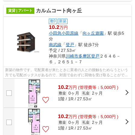
カルムコート向ヶ丘
賃貸 | アパート
敷0
新築
10.2
万円
小田急小田原線
「
向ヶ丘遊園
」駅 徒歩5
分
南武線
「
登戸
」駅 徒歩7分
予定 / 27.53㎡
神奈川県
川崎市多摩区
登戸
２６４６－
６，２６５１－７
新築の物件です。宅配業者が来たときに業者の人との接触をためらうという
方でも宅配ボックスがあるので、対面で会わずに荷物を受け取ることができ
ます。室内設備は洗面所独立・浴室乾...
10.2
万
円
(管理費等：5,000円 )
0ヶ月
2ヶ月
敷金
礼金
1階 / 1R / 27.53㎡
10.2
万
円
(管理費等：5,000円 )
0ヶ月
2ヶ月
敷金
礼金
1階 / 1R / 27.53㎡