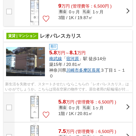
9
万
円
(管理費等：6,500円 )
0ヶ月
1ヶ月
敷金
礼金
3階 / 1K / 19.87㎡
レオパレスカリス
賃貸 | マンション
敷0
5.8
8.1
万円～
万円
南武線
「
宿河原
」駅 徒歩14分
築15年 / 20.81㎡
神奈川県
川崎市多摩区
長尾
３丁目１－１
０
新生活を失敗せず、スタートさせたいならこちらの「レオパレスカリス」は
いかがでしょうか。こちらは現在空家の物件です。居住者用の駐輪場が付い
ている物件です。こちらの物件は、駅...
5.8
万
円
(管理費等：6,500円 )
0ヶ月
1ヶ月
敷金
礼金
1階 / 1K / 20.81㎡
7.5
万
円
(管理費等：6,500円 )