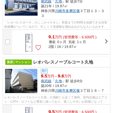
南武線
「
久地
」駅 徒歩7分
築21年 / 19.87㎡
神奈川県
川崎市多摩区
堰
３丁目１３－３
３
「レオパレスボーテ」のここがイチオシ。乾燥までの時間を短縮できる浴室
乾燥機がついているので、忙しくて洗濯物を溜め込みがちな人にもおすすめ
です。朝に慌てることなく行動するた...
9.1
万
円
(管理費等：6,500円 )
0ヶ月
1ヶ月
敷金
礼金
2階 / 1K / 19.87㎡
レオパレスノーブルコート久地
賃貸 | マンション
敷0
9.5
9.6
万円～
万円
南武線
「
久地
」駅 徒歩8分
築20年 / 19.87㎡
神奈川県
川崎市多摩区
堰
３丁目１６－７
レオパレスノーブルコート久地：久地駅にも近くて便利。室内設備はエアコ
ン・CATV・ロフトなど豊富に揃っており、過ごしやすいお部屋になってお
ります。家賃を10万円以下に抑えること...
9.5
万
円
(管理費等：6,500円 )