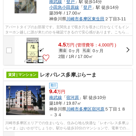
南武線
「
登戸
」駅 徒歩14分
小田急小田原線
「
登戸
」駅 徒歩14分
築39年 / 17.00㎡
神奈川県
川崎市多摩区
東生田
２丁目3-11
アパートタイプのお部屋です。玄関先まで覗き穴を覗きに行かなくてもイン
ターホン越しに誰が来たのかを確認できるので安心感があります。こちらは
徒歩8分に立地する物件です。川崎市多...
4.5
万
円
(管理費等：4,000円 )
0ヶ月
0ヶ月
敷金
礼金
2階 / 1R / 17.00㎡
レオパレス多摩ぶらーま
賃貸 | マンション
敷0
9.4
万円
南武線
「
宿河原
」駅 徒歩10分
築18年 / 19.87㎡
神奈川県
川崎市多摩区
宿河原
５丁目１８
－３４
川崎市多摩区エリアでの住まいなら、住み心地も快適な「レオパレス多摩ぶ
らーま」はいかがでしょうか。駅から徒歩10分のマンションで、電車での通
勤にも便利な立地です。川崎市多摩区...