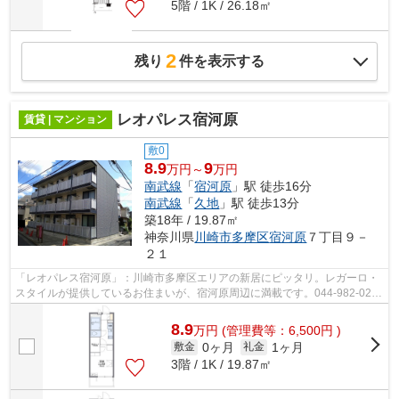
5階 / 1K / 26.18㎡
2
残り
件を表示する
レオパレス宿河原
賃貸 | マンション
敷0
8.9
9
万円～
万円
南武線
「
宿河原
」駅 徒歩16分
南武線
「
久地
」駅 徒歩13分
築18年 / 19.87㎡
神奈川県
川崎市多摩区
宿河原
７丁目９－
２１
「レオパレス宿河原」：川崎市多摩区エリアの新居にピッタリ。レガーロ・
スタイルが提供しているお住まいが、宿河原周辺に満載です。044-982-0209
にて当社へ、お気軽にご連絡下さい。
8.9
万
円
(管理費等：6,500円 )
0ヶ月
1ヶ月
敷金
礼金
3階 / 1K / 19.87㎡