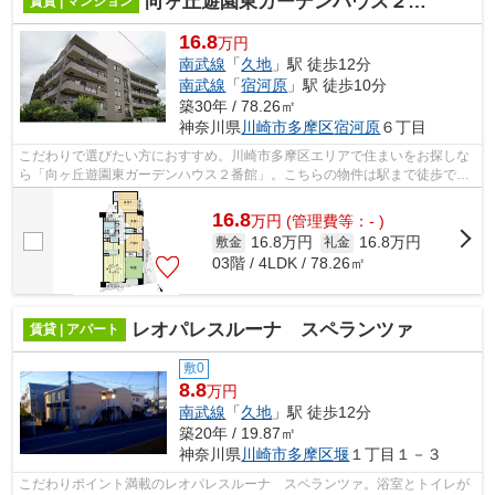
向ヶ丘遊園東ガーデンハウス２番館
賃貸 | マンション
16.8
万円
南武線
「
久地
」駅 徒歩12分
南武線
「
宿河原
」駅 徒歩10分
築30年 / 78.26㎡
神奈川県
川崎市多摩区
宿河原
６丁目
こだわりで選びたい方におすすめ。川崎市多摩区エリアで住まいをお探しな
ら「向ヶ丘遊園東ガーデンハウス２番館」。こちらの物件は駅まで徒歩で12
分で到着します。久地周辺の賃貸情報...
16.8
万
円
(管理費等：- )
16.8万円
16.8万円
敷金
礼金
03階 / 4LDK / 78.26㎡
レオパレスルーナ スペランツァ
賃貸 | アパート
敷0
8.8
万円
南武線
「
久地
」駅 徒歩12分
築20年 / 19.87㎡
神奈川県
川崎市多摩区
堰
１丁目１－３
こだわりポイント満載のレオパレスルーナ スペランツァ。浴室とトイレが