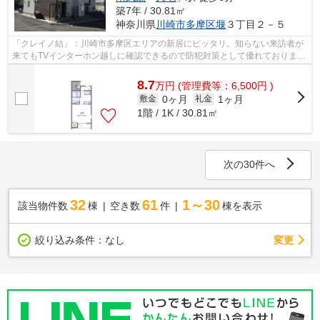
築7年 / 30.81㎡
神奈川県
川崎市多摩区
堰
３丁目２－５
「クレイノ結」：川崎市多摩区エリアの新居にピッタリ。知らない来訪者が
来てもTVインターホン越しに確認できるので防犯対策として優れておりま
す。駅徒歩6分に駅が立地する物件なので...
8.7
万
円
(管理費等：6,500円 )
0ヶ月
1ヶ月
敷金
礼金
1階 / 1K / 30.81㎡
次の30件へ
32
61
1～30
該当物件数
棟
空き数
件
棟を表示
変更
絞り込み条件：
なし