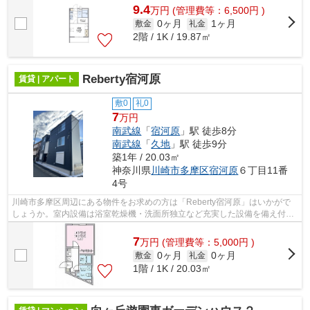
9.4
万
円
(管理費等：6,500円 )
0ヶ月
1ヶ月
敷金
礼金
2階 / 1K / 19.87㎡
Reberty宿河原
賃貸 | アパート
敷0
礼0
7
万円
南武線
「
宿河原
」駅 徒歩8分
南武線
「
久地
」駅 徒歩9分
築1年 / 20.03㎡
神奈川県
川崎市多摩区
宿河原
６丁目11番
4号
川崎市多摩区周辺にある物件をお求めの方は「Reberty宿河原」はいかがで
しょうか。室内設備は浴室乾燥機・洗面所独立など充実した設備を備え付け
ています。駅から徒歩8分に立地する、...
7
万
円
(管理費等：5,000円 )
0ヶ月
0ヶ月
敷金
礼金
1階 / 1K / 20.03㎡