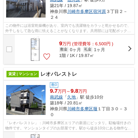
築21年 / 19.87㎡
神奈川県
川崎市多摩区
宿河原
３丁目２－
２４
この物件には浴室乾燥機があり、室内でも洗濯物をカラッと乾かせるので、
外干しをして急な雨に怯えることがなくなります。共用部には宅配ボックス
が備え付けられているため、忙しくて...
9
万
円
(管理費等：6,500円 )
0ヶ月
1ヶ月
敷金
礼金
1階 / 1K / 19.87㎡
レオパレストレ
賃貸 | マンション
敷0
9.7
9.8
万円～
万円
南武線
「
久地
」駅 徒歩10分
築18年 / 20.81㎡
神奈川県
川崎市多摩区
堰
１丁目３０－３
０
「レオパレストレ」：川崎市多摩区エリアの新居にピッタリ。駐輪場付きの
物件です。マンションタイプのお部屋です。駅から徒歩10分にある物件なの
で、電車利用が多い方にオススメです...