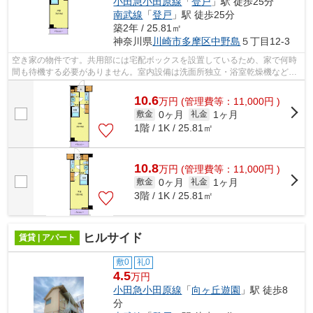
小田急小田原線
「
登戸
」駅 徒歩25分
南武線
「
登戸
」駅 徒歩25分
築2年 / 25.81㎡
神奈川県
川崎市多摩区
中野島
５丁目12-3
空き家の物件です。共用部には宅配ボックスを設置しているため、家で何時
間も待機する必要がありません。室内設備は洗面所独立・浴室乾燥機など充
実した設備を備え付けています。通勤...
10.6
万
円
(管理費等：11,000円 )
0ヶ月
1ヶ月
敷金
礼金
1階 / 1K / 25.81㎡
10.8
万
円
(管理費等：11,000円 )
0ヶ月
1ヶ月
敷金
礼金
3階 / 1K / 25.81㎡
ヒルサイド
賃貸 | アパート
敷0
礼0
4.5
万円
小田急小田原線
「
向ヶ丘遊園
」駅 徒歩8
分