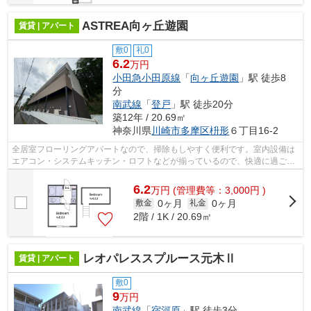
ASTREA向ヶ丘遊園
賃貸 | アパート
敷0
礼0
6.2
万円
小田急小田原線
「
向ヶ丘遊園
」駅 徒歩8
分
南武線
「
登戸
」駅 徒歩20分
築12年 / 20.69㎡
神奈川県
川崎市多摩区
枡形
６丁目16-2
全居室フローリングアパートなので、掃除もしやすく便利です。室内設備は
エアコン・システムキッチン・ロフトなどが揃っているので、快適に過ごし
やすいお部屋になります。魅力的な駅...
6.2
万
円
(管理費等：3,000円 )
0ヶ月
0ヶ月
敷金
礼金
2階 / 1K / 20.69㎡
レオパレススプルース元木Ⅱ
賃貸 | アパート
敷0
9
万円
南武線
「
宿河原
」駅 徒歩3分