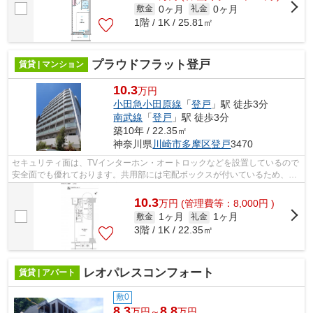
0ヶ月
0ヶ月
敷金
礼金
1階 / 1K / 25.81㎡
プラウドフラット登戸
賃貸 | マンション
10.3
万円
小田急小田原線
「
登戸
」駅 徒歩3分
南武線
「
登戸
」駅 徒歩3分
築10年 / 22.35㎡
神奈川県
川崎市多摩区
登戸
3470
セキュリティ面は、TVインターホン・オートロックなどを設置しているので
安全面でも優れております。共用部には宅配ボックスが付いているため、荷
物を受け取るために早く帰宅する必要...
10.3
万
円
(管理費等：8,000円 )
1ヶ月
1ヶ月
敷金
礼金
3階 / 1K / 22.35㎡
レオパレスコンフォート
賃貸 | アパート
敷0
8.3
8.8
万円～
万円