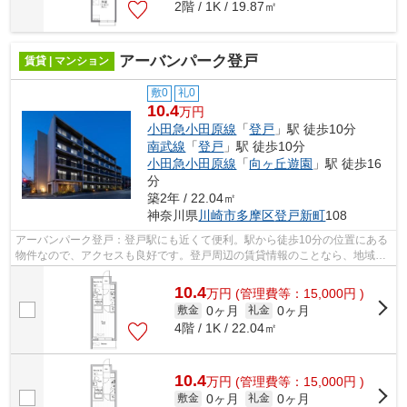
2階 / 1K / 19.87㎡
アーバンパーク登戸
賃貸 | マンション
敷0
礼0
10.4
万円
小田急小田原線
「
登戸
」駅 徒歩10分
南武線
「
登戸
」駅 徒歩10分
小田急小田原線
「
向ヶ丘遊園
」駅 徒歩16
分
築2年 / 22.04㎡
神奈川県
川崎市多摩区
登戸新町
108
アーバンパーク登戸：登戸駅にも近くて便利。駅から徒歩10分の位置にある
物件なので、アクセスも良好です。登戸周辺の賃貸情報のことなら、地域に
特化したレガーロ・スタイルにお問い...
10.4
万
円
(管理費等：15,000円 )
0ヶ月
0ヶ月
敷金
礼金
4階 / 1K / 22.04㎡
10.4
万
円
(管理費等：15,000円 )
0ヶ月
0ヶ月
敷金
礼金