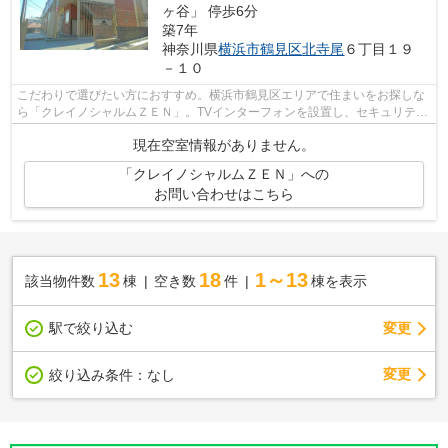
ヶ谷」 停歩6分
築7年
神奈川県
横浜市鶴見区
北寺尾
６丁目１９
－１０
こだわりで選びたい方におすすめ。横浜市鶴見区エリアで住まいをお探しな
ら「クレイノシャルムＺＥＮ」。TVインターフォンを設置し、セキュリティ
に配慮した物件です。室内設備は洗面...
現在空室情報がありません。
「クレイノシャルムＺＥＮ」への
お問い合わせはこちら
13
18
1～13
該当物件数
棟
空き数
件
棟を表示
駅で絞り込む
変更
変更
絞り込み条件：
なし