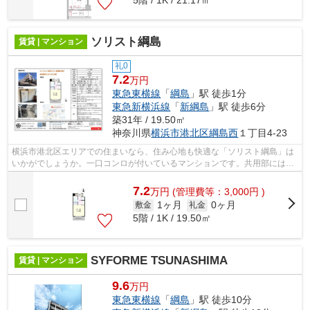
ソリスト綱島
賃貸 | マンション
礼0
7.2
万円
東急東横線
「
綱島
」駅 徒歩1分
東急新横浜線
「
新綱島
」駅 徒歩6分
築31年 / 19.50㎡
神奈川県
横浜市港北区
綱島西
１丁目4-23
横浜市港北区エリアでの住まいなら、住み心地も快適な「ソリスト綱島」は
いかがでしょうか。一口コンロが付いているマンションです。共用部にはエ
レベータ・バイク置場などが揃ってお...
7.2
万
円
(管理費等：3,000円 )
1ヶ月
0ヶ月
敷金
礼金
5階 / 1K / 19.50㎡
SYFORME TSUNASHIMA
賃貸 | マンション
9.6
万円
東急東横線
「
綱島
」駅 徒歩10分