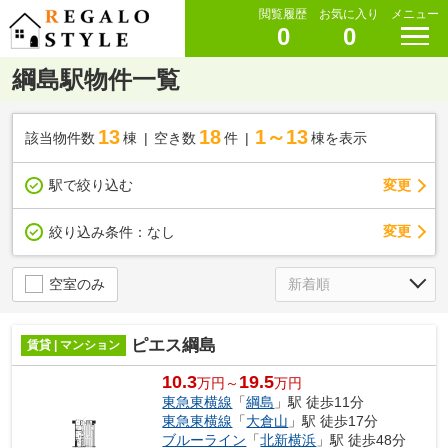
閲覧履歴
お気に入り
メニュー
0
0
綱島駅物件一覧
13
18
1～13
該当物件数
棟
空き数
件
棟を表示
駅で絞り込む
変更
変更
絞り込み条件：
なし
空室のみ
ピエス綱島
賃貸 | マンション
10.3
19.5
万円～
万円
東急東横線
「
綱島
」駅 徒歩11分
東急東横線
「
大倉山
」駅 徒歩17分
ブルーライン
「
北新横浜
」駅 徒歩48分