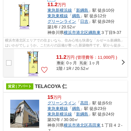
11.2
万円
東急新横浜線
「
新綱島
」駅 徒歩10分
東急東横線
「
綱島
」駅 徒歩12分
グリーンライン
「
日吉
」駅 徒歩28分
築1年 / 20.52㎡
神奈川県
横浜市港北区
綱島東
３丁目9-37
横浜市港北区エリアでの住まいなら、住み心地も快適な「ルゼール新綱島」
はいかがでしょうか。こだわりの設備が整った新築物件です。駅から徒歩10
分の駅近マンションで、快適に通勤や...
11.2
万
円
(管理費等：11,000円 )
0ヶ月
1ヶ月
敷金
礼金
1階 / 1R / 20.52㎡
TELACOYA 仁
賃貸 | アパート
15
万円
グリーンライン
「
高田
」駅 徒歩5分
東急東横線
「
綱島
」駅 徒歩23分
東急新横浜線
「
新綱島
」駅 徒歩24分
築32年 / 30.00㎡
神奈川県
横浜市港北区
高田東
１丁目４２-
７