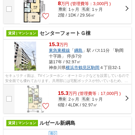
8
万
円
(管理費等：3,000円 )
1ヶ月
1ヶ月
敷金
礼金
2階 / 1DK / 29.56㎡
センターフォートＧ棟
賃貸 | マンション
15.3
万円
東急東横線
「
綱島
」駅 バス11分 「駒岡
十字路」 停歩7分
築17年 / 92.97㎡
神奈川県
横浜市鶴見区
駒岡
４丁目32-1
セキュリティ面は、TVインターホン・オートロックなどを設置しているので
安全面でも優れております。共用部には宅配ボックスが付いているため、家
で何時間も待機する必要がありません...
15.3
万
円
(管理費等：17,000円 )
2ヶ月
1ヶ月
敷金
礼金
6階 / 4LDK / 92.97㎡
ルゼール新綱島
賃貸 | マンション
敷0