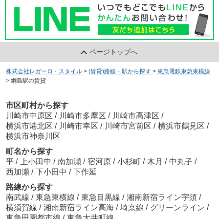
ページトップへ
株式会社レガーロ・スタイル
>
(賃貸)路線・駅から探す
>
東急電鉄東急東横線
>
綱島駅の賃貸
市区町村から探す
川崎市中原区
/
川崎市多摩区
/
川崎市高津区
/
横浜市港北区
/
川崎市幸区
/
川崎市宮前区
/
横浜市鶴見区
/
横浜市神奈川区
町名から探す
平
/
上小田中
/
南加瀬
/
宿河原
/
小杉町
/
木月
/
中丸子
/
西加瀬
/
下小田中
/
下作延
路線から探す
南武線
/
東急東横線
/
東急目黒線
/
湘南新宿ライン宇須
/
横須賀線
/
湘南新宿ライン高海
/
埼京線
/
グリーンライン
/
東急田園都市線
/
東急大井町線