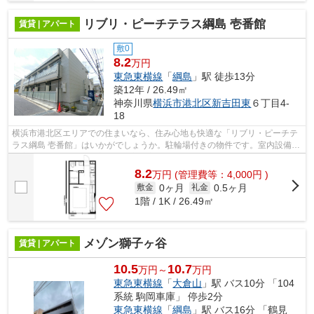
リブリ・ピーチテラス綱島 壱番館
賃貸 | アパート
敷0
8.2
万円
東急東横線
「
綱島
」駅 徒歩13分
築12年 / 26.49㎡
神奈川県
横浜市港北区
新吉田東
６丁目4-
18
横浜市港北区エリアでの住まいなら、住み心地も快適な「リブリ・ピーチテ
ラス綱島 壱番館」はいかがでしょうか。駐輪場付きの物件です。室内設備は
浴室乾燥機・洗面所独立など大変充実...
8.2
万
円
(管理費等：4,000円 )
0ヶ月
0.5ヶ月
敷金
礼金
1階 / 1K / 26.49㎡
メゾン獅子ヶ谷
賃貸 | アパート
10.5
10.7
万円～
万円
東急東横線
「
大倉山
」駅 バス10分 「104
系統 駒岡車庫」 停歩2分
東急東横線
「
綱島
」駅 バス16分 「鶴見