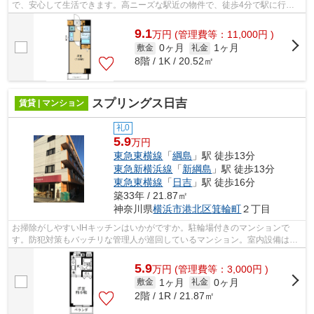
で、安心して生活できます。高ニーズな駅近の物件で、徒歩4分で駅に行く
ことができます。横浜市港北区エリアにあ...
9.1
万
円
(管理費等：11,000円 )
0ヶ月
1ヶ月
敷金
礼金
8階 / 1K / 20.52㎡
スプリングス日吉
賃貸 | マンション
礼0
5.9
万円
東急東横線
「
綱島
」駅 徒歩13分
東急新横浜線
「
新綱島
」駅 徒歩13分
東急東横線
「
日吉
」駅 徒歩16分
築33年 / 21.87㎡
神奈川県
横浜市港北区
箕輪町
２丁目
お掃除がしやすいIHキッチンはいかがですか。駐輪場付きのマンションで
す。防犯対策もバッチリな管理人が巡回しているマンション。室内設備はエ
アコン・CATVなど充実した設備を備え付...
5.9
万
円
(管理費等：3,000円 )
1ヶ月
0ヶ月
敷金
礼金
2階 / 1R / 21.87㎡