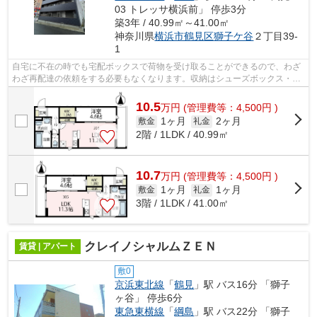
03 トレッサ横浜前」 停歩3分
築3年 / 40.99㎡～41.00㎡
神奈川県
横浜市鶴見区
獅子ケ谷
２丁目39-
1
自宅に不在の時でも宅配ボックスで荷物を受け取ることができるので、わざ
わざ再配達の依頼をする必要もなくなります。収納はシューズボックス・ウ
ォークインクロゼットなど豊富なので...
10.5
万
円
(管理費等：4,500円 )
1ヶ月
2ヶ月
敷金
礼金
2階 / 1LDK / 40.99㎡
10.7
万
円
(管理費等：4,500円 )
1ヶ月
1ヶ月
敷金
礼金
3階 / 1LDK / 41.00㎡
クレイノシャルムＺＥＮ
賃貸 | アパート
敷0
京浜東北線
「
鶴見
」駅 バス16分 「獅子
ヶ谷」 停歩6分
東急東横線
「
綱島
」駅 バス22分 「獅子