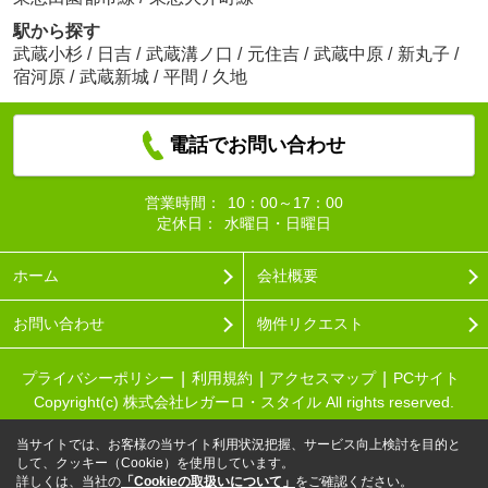
駅から探す
武蔵小杉
/
日吉
/
武蔵溝ノ口
/
元住吉
/
武蔵中原
/
新丸子
/
宿河原
/
武蔵新城
/
平間
/
久地
電話でお問い合わせ
営業時間：
10：00～17：00
定休日：
水曜日・日曜日
ホーム
会社概要
お問い合わせ
物件リクエスト
プライバシーポリシー
利用規約
アクセスマップ
PCサイト
Copyright(c) 株式会社レガーロ・スタイル All rights reserved.
当サイトでは、お客様の当サイト利用状況把握、サービス向上検討を目的と
して、クッキー（Cookie）を使用しています。
詳しくは、当社の
「Cookieの取扱いについて」
をご確認ください。