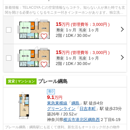
新着情報：TELACOYA 仁の空室情報ならコチラ。知らない人が来た時でも玄
関を開ける必要がなくなるモニター付きインターホンがあります。独立洗面
所があり、身支度にも利用できます。駅...
15
万
円
(管理費等：3,000円 )
1ヶ月
1ヶ月
敷金
礼金
2階 / 1DK / 30.00㎡
15
万
円
(管理費等：3,000円 )
1ヶ月
1ヶ月
敷金
礼金
2階 / 1DK / 30.00㎡
プレール綱島
賃貸 | マンション
敷0
9.1
万円
東急東横線
「
綱島
」駅 徒歩4分
グリーンライン
「
日吉本町
」駅 徒歩23分
築26年 / 20.52㎡
神奈川県
横浜市港北区
綱島西
２丁目6-19
プレール綱島：綱島駅にも近くて便利。新生活もオートロック付きの物件