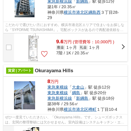
東急新横浜線
「
新綱島
」駅 徒歩12分
築1年 / 20.35㎡
神奈川県
横浜市港北区
綱島西
３丁目28-
29
こだわりで選びたい方におすすめ。横浜市港北区エリアで住まいをお探しな
ら「SYFORME TSUNASHIMA」。宅配ボックスがあるので再配達依頼をす
る手間が省けます。駅より徒歩10分で帰宅で...
9.6
万
円
(管理費等：10,000円 )
1ヶ月
1ヶ月
敷金
礼金
7階 / 1K / 20.35㎡
Okurayama Hills
賃貸 | アパート
8
万円
東急東横線
「
大倉山
」駅 徒歩12分
東急東横線
「
綱島
」駅 徒歩20分
東急新横浜線
「
新綱島
」駅 徒歩18分
築38年 / 29.56㎡
神奈川県
横浜市港北区
樽町
１丁目10-4
ぜひ一度見ていただきたい、「Okurayama Hills」です。シューズボックス
は、玄関の整理整頓には欠かせません。室内設備はシステムキッチン・エア
コンなど大変充実しております。こちら...