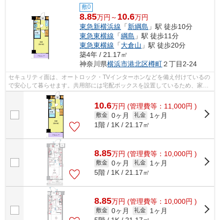
敷0
8.85
10.6
万円～
万円
東急新横浜線
「
新綱島
」駅 徒歩10分
東急東横線
「
綱島
」駅 徒歩11分
東急東横線
「
大倉山
」駅 徒歩20分
築4年 / 21.17㎡
神奈川県
横浜市港北区
樽町
２丁目2-24
セキュリティ面は、オートロック・TVインターホンなどを備え付けているの
で安心して暮らせます。共用部には宅配ボックスを設置しているため、家で
何時間も待機する必要がありません。...
10.6
万
円
(管理費等：11,000円 )
0ヶ月
1ヶ月
敷金
礼金
1階 / 1K / 21.17㎡
8.85
万
円
(管理費等：10,000円 )
0ヶ月
1ヶ月
敷金
礼金
5階 / 1K / 21.17㎡
8.85
万
円
(管理費等：10,000円 )
0ヶ月
1ヶ月
敷金
礼金
5階 / 1K / 21.17㎡