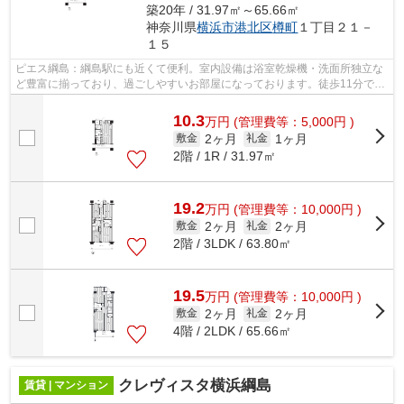
築20年 / 31.97㎡～65.66㎡
神奈川県
横浜市港北区
樽町
１丁目２１－
１５
ピエス綱島：綱島駅にも近くて便利。室内設備は浴室乾燥機・洗面所独立な
ど豊富に揃っており、過ごしやすいお部屋になっております。徒歩11分で駅
へのアクセスが可能な物件です。新生...
10.3
万
円
(管理費等：5,000円 )
2ヶ月
1ヶ月
敷金
礼金
2階 / 1R / 31.97㎡
19.2
万
円
(管理費等：10,000円 )
2ヶ月
2ヶ月
敷金
礼金
2階 / 3LDK / 63.80㎡
19.5
万
円
(管理費等：10,000円 )
2ヶ月
2ヶ月
敷金
礼金
4階 / 2LDK / 65.66㎡
クレヴィスタ横浜綱島
賃貸 | マンション