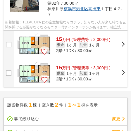
築32年 / 30.00㎡
神奈川県
横浜市港北区
高田東
１丁目４２-
７
新着情報：TELACOYA 仁の空室情報ならコチラ。知らない人が来た時でも玄
関を開ける必要がなくなるモニター付きインターホンがあります。独立洗面
所があり、身支度にも利用できます。駅...
15
万
円
(管理費等：3,000円 )
1ヶ月
1ヶ月
敷金
礼金
2階 / 1DK / 30.00㎡
15
万
円
(管理費等：3,000円 )
1ヶ月
1ヶ月
敷金
礼金
2階 / 1DK / 30.00㎡
1
2
1～1
該当物件数
棟
空き数
件
棟を表示
駅で絞り込む
変更