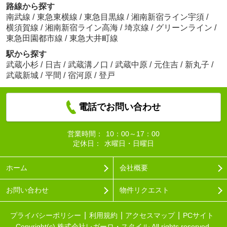
路線から探す
南武線
/
東急東横線
/
東急目黒線
/
湘南新宿ライン宇須
/
横須賀線
/
湘南新宿ライン高海
/
埼京線
/
グリーンライン
/
東急田園都市線
/
東急大井町線
駅から探す
武蔵小杉
/
日吉
/
武蔵溝ノ口
/
武蔵中原
/
元住吉
/
新丸子
/
武蔵新城
/
平間
/
宿河原
/
登戸
電話でお問い合わせ
営業時間：
10：00～17：00
定休日：
水曜日・日曜日
ホーム
会社概要
お問い合わせ
物件リクエスト
プライバシーポリシー
利用規約
アクセスマップ
PCサイト
Copyright(c) 株式会社レガーロ・スタイル All rights reserved.