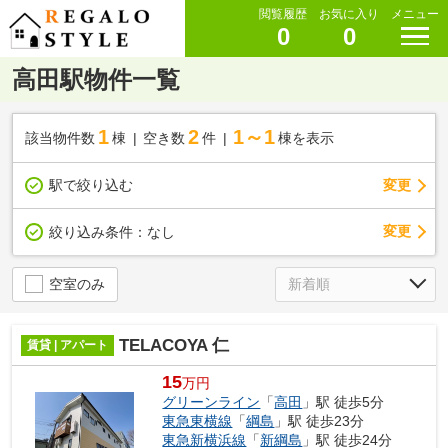
閲覧履歴
お気に入り
メニュー
0
0
高田駅物件一覧
1
2
1～1
該当物件数
棟
空き数
件
棟を表示
駅で絞り込む
変更
変更
絞り込み条件：
なし
空室のみ
TELACOYA 仁
賃貸 | アパート
15
万円
グリーンライン
「
高田
」駅 徒歩5分
東急東横線
「
綱島
」駅 徒歩23分
東急新横浜線
「
新綱島
」駅 徒歩24分