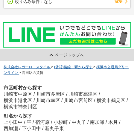
変更
絞り込み条件：
なし
ページトップへ
株式会社レガーロ・スタイル
>
(賃貸)路線・駅から探す
>
横浜市交通局グリー
ンライン
>
高田駅の賃貸
市区町村から探す
川崎市中原区
/
川崎市多摩区
/
川崎市高津区
/
横浜市港北区
/
川崎市幸区
/
川崎市宮前区
/
横浜市鶴見区
/
横浜市神奈川区
町名から探す
上小田中
/
平
/
宿河原
/
小杉町
/
中丸子
/
南加瀬
/
木月
/
西加瀬
/
下小田中
/
新丸子東