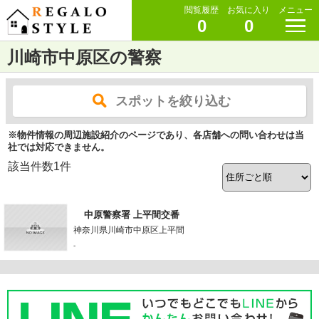
閲覧履歴
お気に入り
メニュー
0
0
川崎市中原区の警察
スポットを絞り込む
※物件情報の周辺施設紹介のページであり、各店舗への問い合わせは当
社では対応できません。
該当件数
1
件
中原警察署 上平間交番
神奈川県川崎市中原区上平間
-