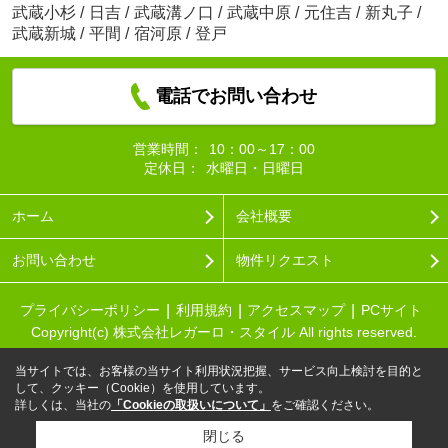
武蔵小杉
/
日吉
/
武蔵溝ノ口
/
武蔵中原
/
元住吉
/
新丸子
/
武蔵新城
/
平間
/
宿河原
/
登戸
電話でお問い合わせ
営業時間：
10：00～17：00
定休日：
水曜日・日曜日
ホーム
会社概要
お問い合わせ
物件リクエスト
プライバシーポリシー
利用規約
アクセスマップ
PCサイト
Copyright(c) 株式会社レガーロ・スタイル All rights reserved.
当サイトでは、お客様の当サイト利用状況把握、サービス向上検討を目的と
して、クッキー（Cookie）を使用しています。
詳しくは、当社の
「Cookieの取扱いについて」
をご確認ください。
閉じる