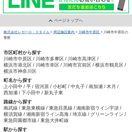
ページトップへ
株式会社レガーロ・スタイル
>
周辺施設案内
>
川崎市中原区
>
川崎市中原区の
警察
市区町村から探す
川崎市中原区
/
川崎市多摩区
/
川崎市高津区
/
横浜市港北区
/
川崎市幸区
/
川崎市宮前区
/
横浜市鶴見区
/
横浜市神奈川区
町名から探す
上小田中
/
平
/
宿河原
/
小杉町
/
中丸子
/
南加瀬
/
木月
/
西加瀬
/
下小田中
/
新丸子東
路線から探す
南武線
/
東急東横線
/
東急目黒線
/
湘南新宿ライン宇須
/
横須賀線
/
湘南新宿ライン高海
/
埼京線
/
グリーンライン
/
東急田園都市線
/
東急大井町線
駅から探す