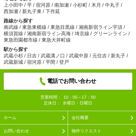
上小田中
/
平
/
宿河原
/
南加瀬
/
小杉町
/
木月
/
中丸子
/
西加瀬
/
新丸子東
/
下作延
路線から探す
南武線
/
東急東横線
/
東急目黒線
/
湘南新宿ライン宇須
/
横須賀線
/
湘南新宿ライン高海
/
埼京線
/
グリーンライン
/
東急田園都市線
/
東急大井町線
駅から探す
武蔵小杉
/
日吉
/
武蔵溝ノ口
/
武蔵中原
/
元住吉
/
新丸子
/
武蔵新城
/
宿河原
/
平間
/
登戸
電話でお問い合わせ
営業時間：
10：00～17：00
定休日：
水曜日・日曜日
ホーム
会社概要
お問い合わせ
物件リクエスト