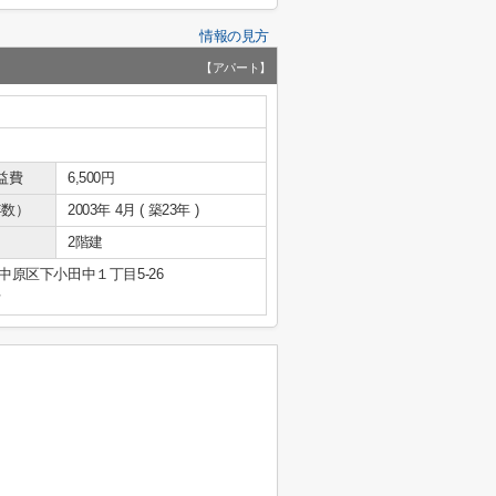
情報の見方
【アパート】
益費
6,500円
年数）
2003年 4月 ( 築23年 )
2階建
中原区下小田中１丁目5-26
号