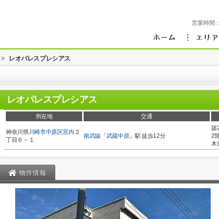
営業時間
>
レオパレスプレシアス
レオパレスプレシアス
所在地
交通
築
神奈川県
川崎市中原区
宮内
２
南武線
「
武蔵中原
」駅 徒歩12分
2
丁目６－１
木
物件情報