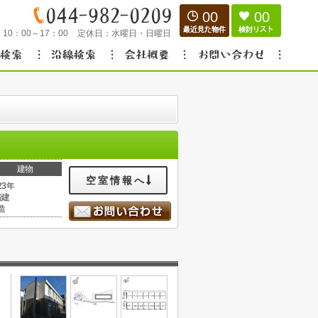
00
00
：
10：00～17：00
定休日：
水曜日・日曜日
建物
空室情報へ
23年
階建
造