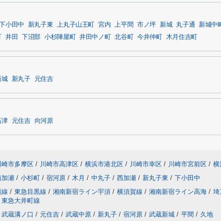
下小田中
新丸子東
上丸子山王町
宮内
上平間
市ノ坪
新城
丸子通
新城中
町
井田
下沼部
小杉陣屋町
井田中ノ町
北谷町
今井仲町
木月住吉町
新城
新丸子
元住吉
高津
元住吉
向河原
川崎市多摩区
/
川崎市高津区
/
横浜市港北区
/
川崎市幸区
/
川崎市宮前区
/
横
南加瀬
/
小杉町
/
宿河原
/
木月
/
中丸子
/
西加瀬
/
新丸子東
/
下小田中
横線
/
東急目黒線
/
湘南新宿ライン宇須
/
横須賀線
/
湘南新宿ライン高海
/
埼
東急大井町線
武蔵溝ノ口
/
元住吉
/
武蔵中原
/
新丸子
/
宿河原
/
武蔵新城
/
平間
/
久地