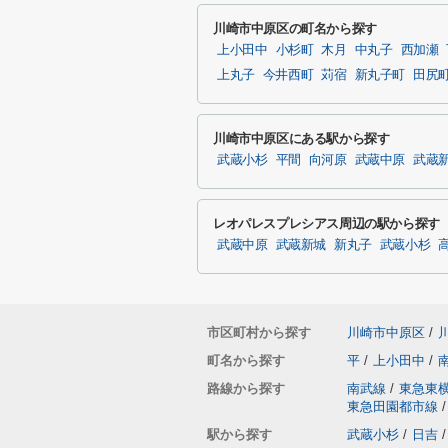
川崎市中原区の町名から探す
上小田中
小杉町
木月
中丸子
西加瀬
上丸子
今井西町
苅宿
新丸子町
田尻
川崎市中原区にある駅から探す
武蔵小杉
平間
向河原
武蔵中原
武蔵
レオパレスプレシアス周辺の駅から探す
武蔵中原
武蔵新城
新丸子
武蔵小杉
市区町村から探す
川崎市中原区
/
町名から探す
平
/
上小田中
/
路線から探す
南武線
/
東急東
東急田園都市線
/
駅から探す
武蔵小杉
/
日吉
/