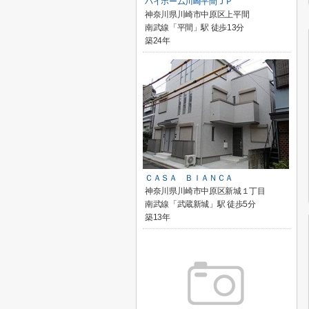
ハイホーム川崎平間ＪＰ
神奈川県川崎市中原区上平間
南武線「平間」駅 徒歩13分
築24年
ＣＡＳＡ ＢＩＡＮＣＡ
神奈川県川崎市中原区新城１丁目
南武線「武蔵新城」駅 徒歩5分
築13年