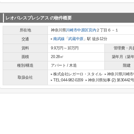
レオパレスプレシアス
の物件概要
所在地
神奈川県
川崎市中原区
宮内
２丁目６－１
南武線
「
武蔵中原
」駅 徒歩12分
交通
賃料
9.9万円～10万円
管理費・共
面積
20.28㎡
築年月（築
種別/構造
アパート / 木造
階建
株式会社レガーロ・スタイル
神奈川県川崎市
取扱会社
TEL:044-982-0209
神奈川県知事 (2) 第30442