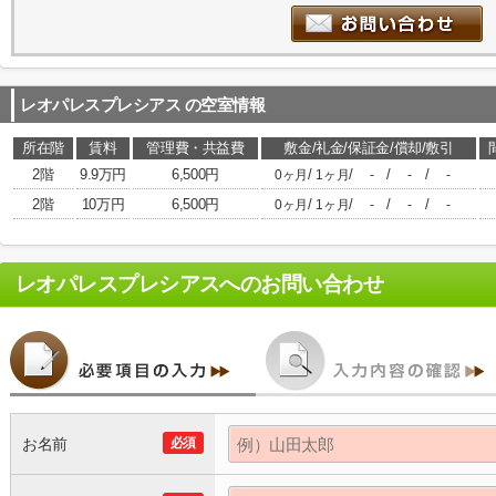
レオパレスプレシアス
の空室情報
所在階
賃料
管理費・共益費
敷金/礼金/保証金/償却/敷引
2階
9.9万円
6,500円
/
/
/
/
0ヶ月
1ヶ月
-
-
-
2階
10万円
6,500円
/
/
/
/
0ヶ月
1ヶ月
-
-
-
レオパレスプレシアス
へのお問い合わせ
お名前
必須