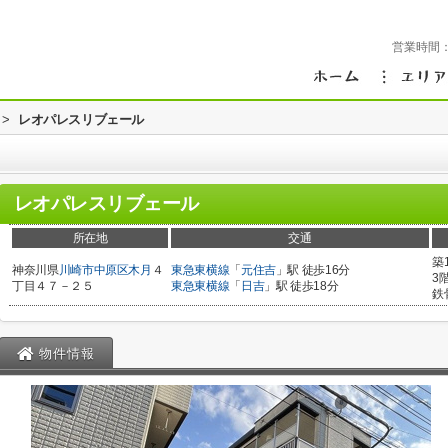
営業時間
>
レオパレスリブェール
レオパレスリブェール
所在地
交通
築
神奈川県
川崎市中原区
木月
４
東急東横線
「
元住吉
」駅 徒歩16分
3
丁目４７－２５
東急東横線
「
日吉
」駅 徒歩18分
鉄
物件情報