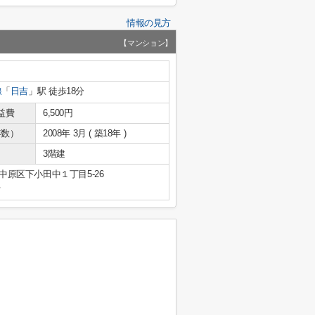
情報の見方
【マンション】
線
「
日吉
」駅 徒歩18分
益費
6,500円
年数）
2008年 3月 ( 築18年 )
3階建
中原区下小田中１丁目5-26
号