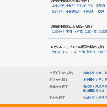
川崎市中原区の町名から探す
上小田中
小杉町
中丸子
木月
西加瀬
新丸子町
小杉御殿町
今井西町
北谷町
川崎市中原区にある駅から探す
武蔵小杉
平間
向河原
武蔵中原
武蔵
レオパレスリブェール周辺の駅から探す
元住吉
日吉
日吉
平間
新川崎
鹿島田
市区町村から探す
川崎市中原区
/
町名から探す
上小田中
/
平
/
路線から探す
南武線
/
東急東
東急田園都市線
/
駅から探す
武蔵小杉
/
武蔵