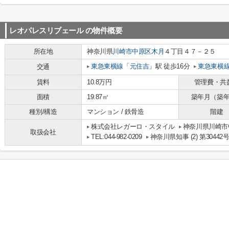
レオパレスリブェール
の物件概要
所在地
神奈川県
川崎市中原区
木月
４丁目４７－２５
東急東横線
「
元住吉
」駅 徒歩16分
東急東横
交通
賃料
10.8万円
管理費・共
面積
19.87㎡
築年月（築
種別/構造
マンション / 鉄骨造
階建
株式会社レガーロ・スタイル
神奈川県川崎市
取扱会社
TEL:044-982-0209
神奈川県知事 (2) 第30442