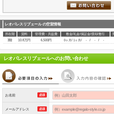
レオパレスリブェール
の空室情報
所在階
賃料
管理費・共益費
敷金/礼金/保証金/償却/敷引
3階
10.8万円
6,500円
/
/
/
/
0ヶ月
1ヶ月
-
-
-
レオパレスリブェール
へのお問い合わせ
お名前
必須
メールアドレス
必須