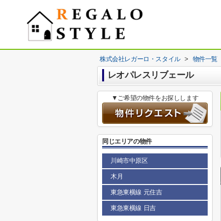
株式会社レガーロ・スタイル
>
物件一覧
レオパレスリブェール
▼ご希望の物件をお探しします
同じエリアの物件
川崎市中原区
木月
東急東横線 元住吉
東急東横線 日吉