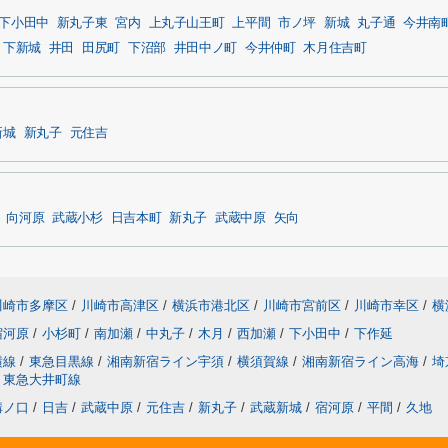
下小田中
新丸子東
宮内
上丸子山王町
上平間
市ノ坪
新城
丸子通
今井南
下新城
井田
田尻町
下沼部
井田中ノ町
今井仲町
木月住吉町
新城
新丸子
元住吉
向河原
武蔵小杉
日吉本町
新丸子
武蔵中原
矢向
川崎市多摩区
/
川崎市高津区
/
横浜市港北区
/
川崎市宮前区
/
川崎市幸区
/
横
宿河原
/
小杉町
/
南加瀬
/
中丸子
/
木月
/
西加瀬
/
下小田中
/
下作延
横線
/
東急目黒線
/
湘南新宿ライン宇須
/
横須賀線
/
湘南新宿ライン高海
/
埼
東急大井町線
溝ノ口
/
日吉
/
武蔵中原
/
元住吉
/
新丸子
/
武蔵新城
/
宿河原
/
平間
/
久地