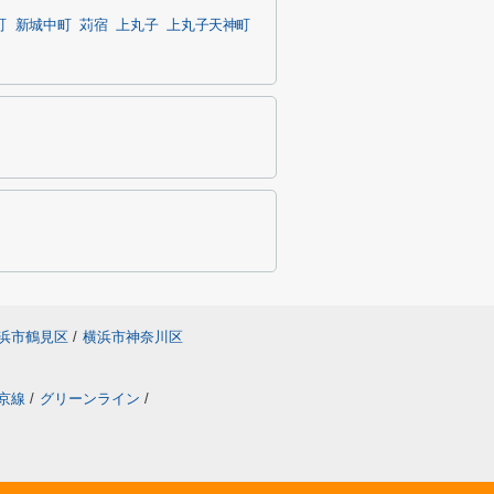
町
新城中町
苅宿
上丸子
上丸子天神町
浜市鶴見区
/
横浜市神奈川区
京線
/
グリーンライン
/