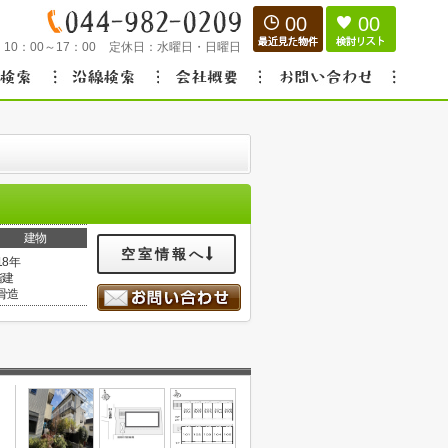
00
00
：
10：00～17：00
定休日：
水曜日・日曜日
建物
空室情報へ
18年
階建
骨造