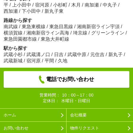
平
/
上小田中
/
宿河原
/
小杉町
/
木月
/
南加瀬
/
中丸子
/
西加瀬
/
下小田中
/
新丸子東
路線から探す
南武線
/
東急東横線
/
東急目黒線
/
湘南新宿ライン宇須
/
横須賀線
/
湘南新宿ライン高海
/
埼京線
/
グリーンライン
/
東急田園都市線
/
東急大井町線
駅から探す
武蔵小杉
/
武蔵溝ノ口
/
日吉
/
武蔵中原
/
元住吉
/
新丸子
/
武蔵新城
/
宿河原
/
平間
/
久地
電話でお問い合わせ
営業時間：
10：00～17：00
定休日：
水曜日・日曜日
ホーム
会社概要
お問い合わせ
物件リクエスト