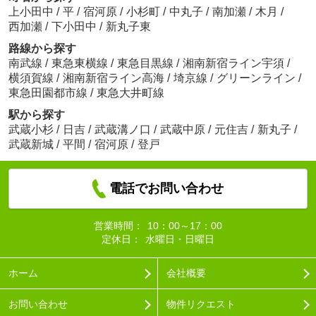
上小田中
/
平
/
宿河原
/
小杉町
/
中丸子
/
南加瀬
/
木月
/
西加瀬
/
下小田中
/
新丸子東
路線から探す
南武線
/
東急東横線
/
東急目黒線
/
湘南新宿ライン宇須
/
横須賀線
/
湘南新宿ライン高海
/
埼京線
/
グリーンライン
/
東急田園都市線
/
東急大井町線
駅から探す
武蔵小杉
/
日吉
/
武蔵溝ノ口
/
武蔵中原
/
元住吉
/
新丸子
/
武蔵新城
/
平間
/
宿河原
/
登戸
電話でお問い合わせ
営業時間：
10：00～17：00
定休日：
水曜日・日曜日
ホーム
会社概要
お問い合わせ
物件リクエスト