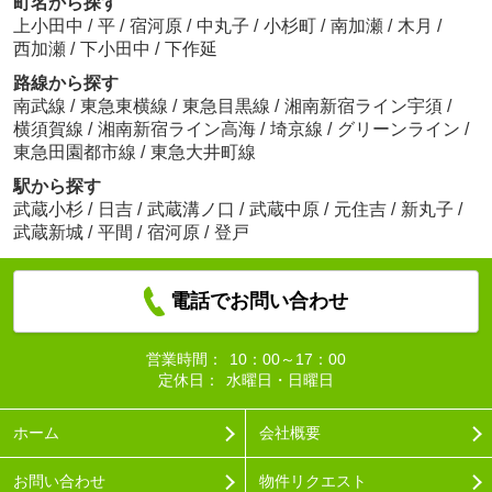
町名から探す
上小田中
/
平
/
宿河原
/
中丸子
/
小杉町
/
南加瀬
/
木月
/
西加瀬
/
下小田中
/
下作延
路線から探す
南武線
/
東急東横線
/
東急目黒線
/
湘南新宿ライン宇須
/
横須賀線
/
湘南新宿ライン高海
/
埼京線
/
グリーンライン
/
東急田園都市線
/
東急大井町線
駅から探す
武蔵小杉
/
日吉
/
武蔵溝ノ口
/
武蔵中原
/
元住吉
/
新丸子
/
武蔵新城
/
平間
/
宿河原
/
登戸
電話でお問い合わせ
営業時間：
10：00～17：00
定休日：
水曜日・日曜日
ホーム
会社概要
お問い合わせ
物件リクエスト