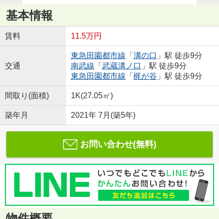
基本情報
賃料
11.5万円
東急田園都市線
「
溝の口
」駅 徒歩9分
交通
南武線
「
武蔵溝ノ口
」駅 徒歩9分
東急田園都市線
「
梶が谷
」駅 徒歩9分
間取り(面積)
1K(27.05㎡)
築年月
2021年 7月(築5年)
お問い合わせ(無料)
物件概要