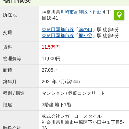
神奈川県
川崎市高津区
下作延
４丁
所在地
目18-41
東急田園都市線
「
溝の口
」駅 徒歩9分
交通
東急田園都市線
「
梶が谷
」駅 徒歩9分
賃料
11.5万円
管理費等
11,000円
面積
27.05㎡
築年月
2021年 7月(築5年)
種別 / 構造
マンション / 鉄筋コンクリート
階建
3階建 地下1階
株式会社レガーロ・スタイル
神奈川県川崎市中原区下小田中１丁目5-
取扱会社
26