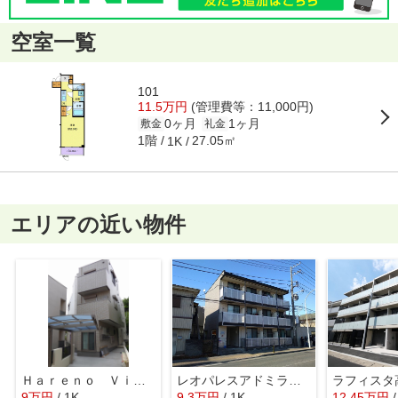
空室一覧
101
11.5万円
(管理費等：11,000円)
0ヶ月
1ヶ月
敷金
礼金
1階
27.05㎡
1K
エリアの近い物件
Ｈａｒｅｎｏ Ｖｉｌｌａ
レオパレスアドミラブールユキコ
ラフィスタ
9
万
円
/ 1K
9.3
万
円
/ 1K
12.45
万
円