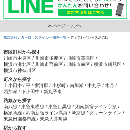
ページトップへ
株式会社レガーロ・スタイル
>
物件一覧
>
ディアレイシャス溝の口
市区町村から探す
川崎市中原区
/
川崎市多摩区
/
川崎市高津区
/
横浜市港北区
/
川崎市宮前区
/
川崎市幸区
/
横浜市鶴見区
/
横浜市神奈川区
町名から探す
上小田中
/
平
/
宿河原
/
小杉町
/
南加瀬
/
中丸子
/
木月
/
西加瀬
/
下小田中
/
新丸子東
路線から探す
南武線
/
東急東横線
/
東急目黒線
/
湘南新宿ライン宇須
/
横須賀線
/
湘南新宿ライン高海
/
埼京線
/
グリーンライン
/
東急田園都市線
/
東急大井町線
駅から探す