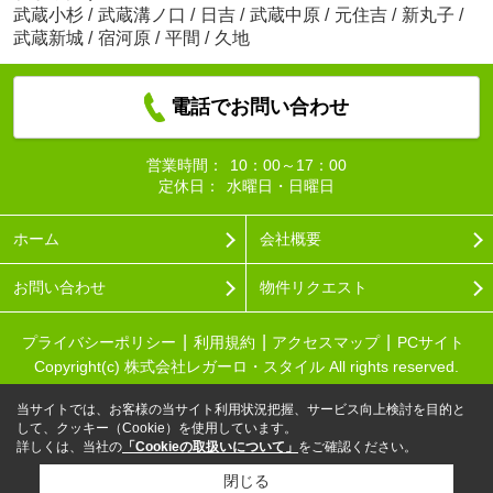
武蔵小杉
/
武蔵溝ノ口
/
日吉
/
武蔵中原
/
元住吉
/
新丸子
/
武蔵新城
/
宿河原
/
平間
/
久地
電話でお問い合わせ
営業時間：
10：00～17：00
定休日：
水曜日・日曜日
ホーム
会社概要
お問い合わせ
物件リクエスト
プライバシーポリシー
利用規約
アクセスマップ
PCサイト
Copyright(c) 株式会社レガーロ・スタイル All rights reserved.
当サイトでは、お客様の当サイト利用状況把握、サービス向上検討を目的と
して、クッキー（Cookie）を使用しています。
詳しくは、当社の
「Cookieの取扱いについて」
をご確認ください。
閉じる