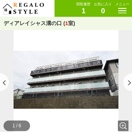
閲覧履歴
お気に入り
メニュー
1
0
ディアレイシャス溝の口 (
1
室)
1 / 6