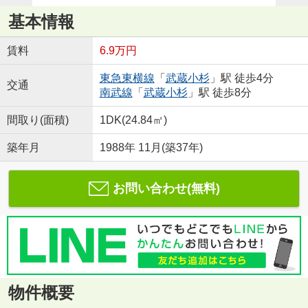
基本情報
賃料
6.9万円
東急東横線
「
武蔵小杉
」駅 徒歩4分
交通
南武線
「
武蔵小杉
」駅 徒歩8分
間取り(面積)
1DK(24.84㎡)
築年月
1988年 11月(築37年)
お問い合わせ(無料)
物件概要