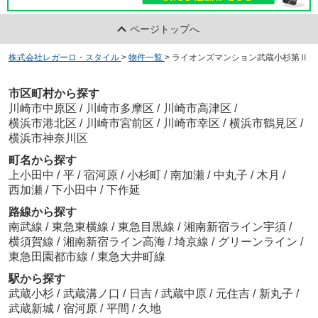
ページトップへ
株式会社レガーロ・スタイル
>
物件一覧
>
ライオンズマンション武蔵小杉第Ⅱ
市区町村から探す
川崎市中原区
/
川崎市多摩区
/
川崎市高津区
/
横浜市港北区
/
川崎市宮前区
/
川崎市幸区
/
横浜市鶴見区
/
横浜市神奈川区
町名から探す
上小田中
/
平
/
宿河原
/
小杉町
/
南加瀬
/
中丸子
/
木月
/
西加瀬
/
下小田中
/
下作延
路線から探す
南武線
/
東急東横線
/
東急目黒線
/
湘南新宿ライン宇須
/
横須賀線
/
湘南新宿ライン高海
/
埼京線
/
グリーンライン
/
東急田園都市線
/
東急大井町線
駅から探す
武蔵小杉
/
武蔵溝ノ口
/
日吉
/
武蔵中原
/
元住吉
/
新丸子
/
武蔵新城
/
宿河原
/
平間
/
久地