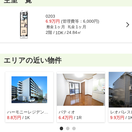
0203
6.9万円
(管理費等：6,000円)
1ヶ月
1ヶ月
敷金
礼金
2階
24.84㎡
1DK
エリアの近い物件
ハーモニーレジデンス武蔵小杉＃002
パティオ
レオパレス
8.8
万
円
/ 1K
6.4
万
円
/ 1R
9.9
万
円
/ 1