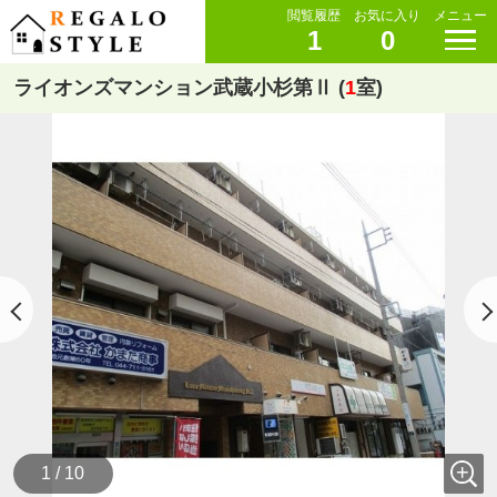
閲覧履歴
お気に入り
メニュー
1
0
ライオンズマンション武蔵小杉第Ⅱ (
1
室)
1 / 10