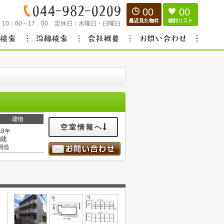
00
00
：
10：00～17：00
定休日：
水曜日・日曜日
建物
空室情報へ
18年
階建
骨造