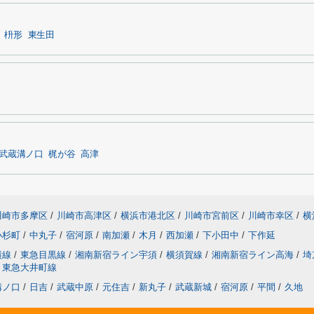
枡形
東生田
武蔵溝ノ口
梶が谷
高津
川崎市多摩区
/
川崎市高津区
/
横浜市港北区
/
川崎市宮前区
/
川崎市幸区
/
横
小杉町
/
中丸子
/
宿河原
/
南加瀬
/
木月
/
西加瀬
/
下小田中
/
下作延
横線
/
東急目黒線
/
湘南新宿ライン宇須
/
横須賀線
/
湘南新宿ライン高海
/
埼
東急大井町線
溝ノ口
/
日吉
/
武蔵中原
/
元住吉
/
新丸子
/
武蔵新城
/
宿河原
/
平間
/
久地