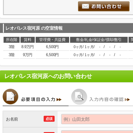
レオパレス宿河原
の空室情報
所在階
賃料
管理費・共益費
敷金/礼金/保証金/償却/敷引
3階
8.9万円
6,500円
/
/
/
/
0ヶ月
1ヶ月
-
-
-
3階
9万円
6,500円
/
/
/
/
0ヶ月
1ヶ月
-
-
-
レオパレス宿河原
へのお問い合わせ
お名前
必須