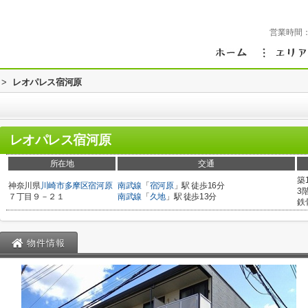
営業時間
>
レオパレス宿河原
レオパレス宿河原
所在地
交通
築
神奈川県
川崎市多摩区
宿河原
南武線
「
宿河原
」駅 徒歩16分
3
７丁目９－２１
南武線
「
久地
」駅 徒歩13分
鉄
物件情報