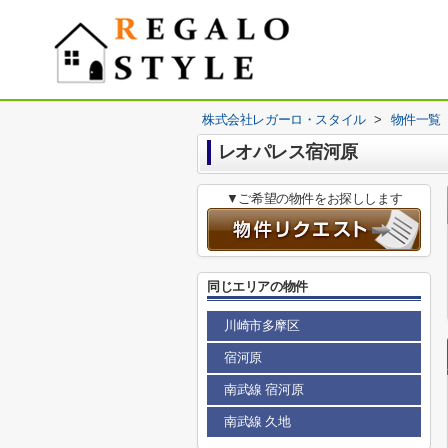
株式会社レガーロ・スタイル
>
物件一覧
レオパレス宿河原
▼ご希望の物件をお探しします
同じエリアの物件
川崎市多摩区
宿河原
南武線 宿河原
南武線 久地