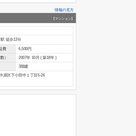
情報の見方
【マンション】
駅 徒歩13分
益費
6,500円
年数）
2007年 10月 ( 築18年 )
3階建
中原区下小田中１丁目5-26
号