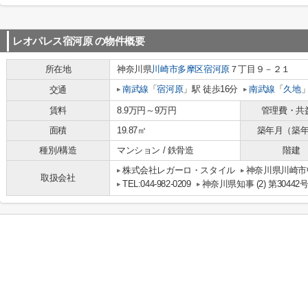
レオパレス宿河原
の物件概要
所在地
神奈川県
川崎市多摩区
宿河原
７丁目９－２１
南武線
「
宿河原
」駅 徒歩16分
南武線
「
久地
」
交通
賃料
8.9万円～9万円
管理費・共
面積
19.87㎡
築年月（築
種別/構造
マンション / 鉄骨造
階建
株式会社レガーロ・スタイル
神奈川県川崎市
取扱会社
TEL:044-982-0209
神奈川県知事 (2) 第30442