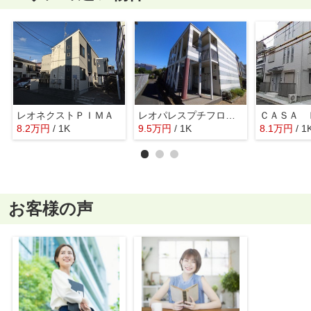
レオネクストＰＩＭＡ
レオパレスプチフローラ
8.2
万
円
/ 1K
9.5
万
円
/ 1K
8.1
万
円
/ 1
お客様の声