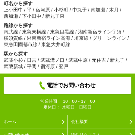
町名から探す
上小田中
/
平
/
宿河原
/
小杉町
/
中丸子
/
南加瀬
/
木月
/
西加瀬
/
下小田中
/
新丸子東
路線から探す
南武線
/
東急東横線
/
東急目黒線
/
湘南新宿ライン宇須
/
横須賀線
/
湘南新宿ライン高海
/
埼京線
/
グリーンライン
/
東急田園都市線
/
東急大井町線
駅から探す
武蔵小杉
/
日吉
/
武蔵溝ノ口
/
武蔵中原
/
元住吉
/
新丸子
/
武蔵新城
/
平間
/
宿河原
/
登戸
電話でお問い合わせ
営業時間：
10：00～17：00
定休日：
水曜日・日曜日
ホーム
会社概要
お問い合わせ
物件リクエスト