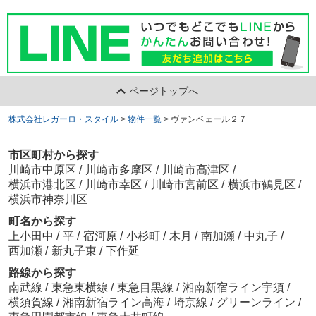
ページトップへ
株式会社レガーロ・スタイル
>
物件一覧
>
ヴァンベェール２７
市区町村から探す
川崎市中原区
/
川崎市多摩区
/
川崎市高津区
/
横浜市港北区
/
川崎市幸区
/
川崎市宮前区
/
横浜市鶴見区
/
横浜市神奈川区
町名から探す
上小田中
/
平
/
宿河原
/
小杉町
/
木月
/
南加瀬
/
中丸子
/
西加瀬
/
新丸子東
/
下作延
路線から探す
南武線
/
東急東横線
/
東急目黒線
/
湘南新宿ライン宇須
/
横須賀線
/
湘南新宿ライン高海
/
埼京線
/
グリーンライン
/