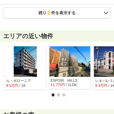
2
残り
件を表示する
エリアの近い物件
ESPOIR HILLS
ル・ポローニア
11.7
万
円
/ 1LDK
8.5
万
円
/ 1K
9.4
万
円
/ 1