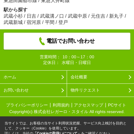
東急田園都市線
/
東急大井町線
駅から探す
武蔵小杉
/
日吉
/
武蔵溝ノ口
/
武蔵中原
/
元住吉
/
新丸子
/
武蔵新城
/
宿河原
/
平間
/
登戸
電話でお問い合わせ
営業時間：
10：00～17：00
定休日：
水曜日・日曜日
ホーム
会社概要
お問い合わせ
物件リクエスト
プライバシーポリシー
利用規約
アクセスマップ
PCサイト
Copyright(c) 株式会社レガーロ・スタイル All rights reserved.
当サイトでは、お客様の当サイト利用状況把握、サービス向上検討を目的と
して、クッキー（Cookie）を使用しています。
詳しくは、当社の
「Cookieの取扱いについて」
をご確認ください。