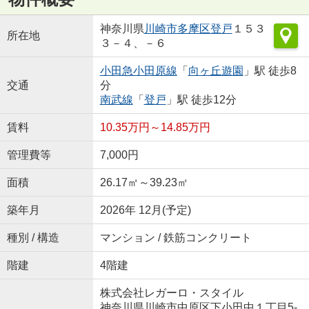
神奈川県
川崎市多摩区
登戸
１５３
所在地
３－４、－６
小田急小田原線
「
向ヶ丘遊園
」駅 徒歩8
交通
分
南武線
「
登戸
」駅 徒歩12分
賃料
10.35万円～14.85万円
管理費等
7,000円
面積
26.17㎡～39.23㎡
築年月
2026年 12月(予定)
種別 / 構造
マンション / 鉄筋コンクリート
階建
4階建
株式会社レガーロ・スタイル
神奈川県川崎市中原区下小田中１丁目5-