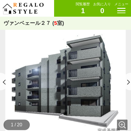
閲覧履歴
お気に入り
メニュー
1
0
ヴァンベェール２７ (
5
室)
1 / 20