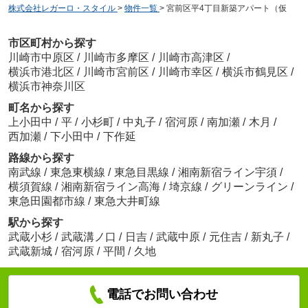
株式会社レガーロ・スタイル
>
物件一覧
>
宮前区平4丁目新築アパート（仮
市区町村から探す
川崎市中原区
/
川崎市多摩区
/
川崎市高津区
/
横浜市港北区
/
川崎市宮前区
/
川崎市幸区
/
横浜市鶴見区
/
横浜市神奈川区
町名から探す
上小田中
/
平
/
小杉町
/
中丸子
/
宿河原
/
南加瀬
/
木月
/
西加瀬
/
下小田中
/
下作延
路線から探す
南武線
/
東急東横線
/
東急目黒線
/
湘南新宿ライン宇須
/
横須賀線
/
湘南新宿ライン高海
/
埼京線
/
グリーンライン
/
東急田園都市線
/
東急大井町線
駅から探す
武蔵小杉
/
武蔵溝ノ口
/
日吉
/
武蔵中原
/
元住吉
/
新丸子
/
武蔵新城
/
宿河原
/
平間
/
久地
電話でお問い合わせ