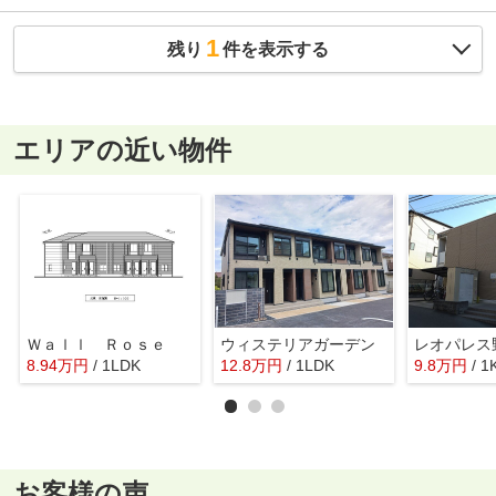
1
残り
件を表示する
エリアの近い物件
Ｗａｌｌ Ｒｏｓｅ
ウィステリアガーデン
レオパレス
8.94
万
円
/ 1LDK
12.8
万
円
/ 1LDK
9.8
万
円
/ 1
お客様の声