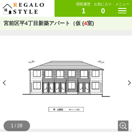
閲覧履歴
お気に入り
メニュー
1
0
宮前区平4丁目新築アパート（仮 (
4
室)
1 / 28