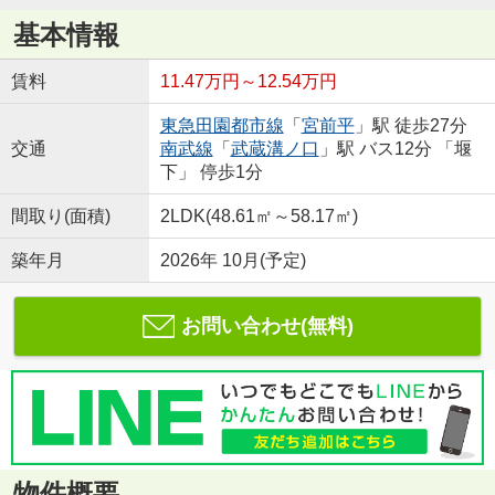
基本情報
賃料
11.47万円～12.54万円
東急田園都市線
「
宮前平
」駅 徒歩27分
交通
南武線
「
武蔵溝ノ口
」駅 バス12分 「堰
下」 停歩1分
間取り(面積)
2LDK(48.61㎡～58.17㎡)
築年月
2026年 10月(予定)
お問い合わせ(無料)
物件概要