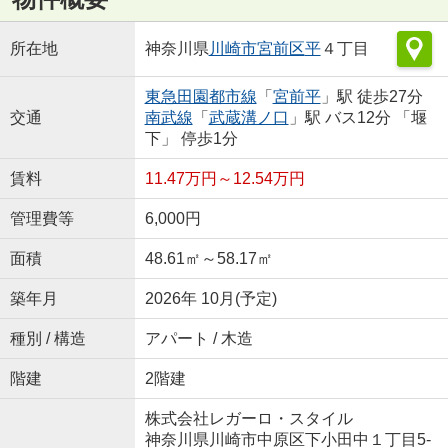
所在地
神奈川県
川崎市宮前区
平
４丁目
東急田園都市線
「
宮前平
」駅 徒歩27分
交通
南武線
「
武蔵溝ノ口
」駅 バス12分 「堰
下」 停歩1分
賃料
11.47万円～12.54万円
管理費等
6,000円
面積
48.61㎡～58.17㎡
築年月
2026年 10月(予定)
種別 / 構造
アパート / 木造
階建
2階建
株式会社レガーロ・スタイル
神奈川県川崎市中原区下小田中１丁目5-