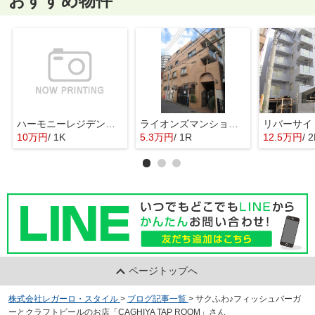
おすすめ物件
ハーモニーレジデンス武蔵小杉#002
ライオンズマンション平間駅前第２
リバーサイ
10万円
/ 1K
5.3万円
/ 1R
12.5万円
/ 
ページトップへ
株式会社レガーロ・スタイル
>
ブログ記事一覧
>
サクふわ♪フィッシュバーガ
ーとクラフトビールのお店「CAGHIYA TAP ROOM」さん