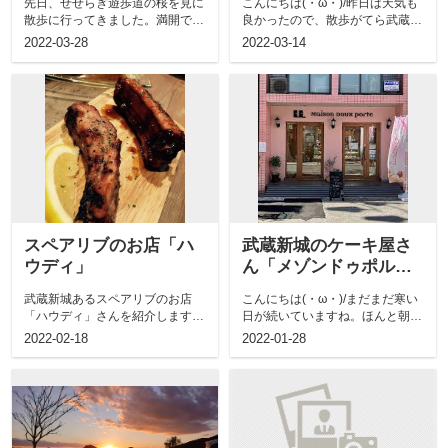
先日、せせらぎ遊歩道の桜を見に
こんにちは(・ω・)/昨日は天気も
散歩に行ってきました。満開では
良かったので、散歩がてら武蔵新
なかったですが、とても綺麗に咲
城の住宅街にある焼き菓子が美味
2022-03-28
2022-03-14
いていまし...
しいお...
スペアリブのお店「ハ
武蔵新城のケーキ屋さ
ウディ」
ん「メゾンドゥポル
ト」
武蔵新城あるスペアリブのお店
こんにちは(・ω・)/まだまだ寒い
「ハウディ」さんを紹介します♪
日が続いていますね。ほんと朝起
場所は武蔵新城の改札を出て左
きるのが辛い日々です…。（毎朝
2022-02-18
2022-01-28
へ、コージーコ...
4時頃...