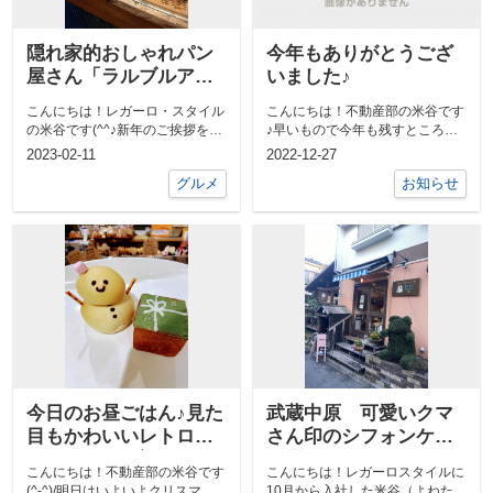
隠れ家的おしゃれパン
今年もありがとうござ
屋さん「ラルブルアパ
いました♪
ン」さんに行ってきま
こんにちは！レガーロ・スタイル
こんにちは！不動産部の米谷です
した♪
の米谷です(^^♪新年のご挨拶を、
♪早いもので今年も残すところあ
と思っていたのですが、年が明け
と僅かとなりましたね。皆様には
2023-02-11
2022-12-27
てから...
いつも格別...
グルメ
お知らせ
今日のお昼ごはん♪見た
武蔵中原 可愛いクマ
目もかわいいレトロベ
さん印のシフォンケー
ーカリーふく福さん♪
キ屋さん♪
こんにちは！不動産部の米谷です
こんにちは！レガーロスタイルに
(^-^)/明日はいよいよクリスマス
10月から入社した米谷（よねた