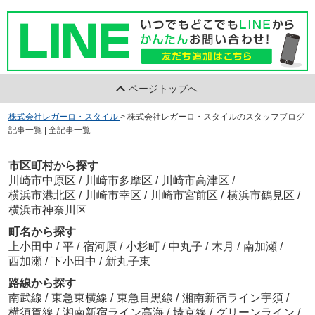
ページトップへ
株式会社レガーロ・スタイル
>
株式会社レガーロ・スタイルのスタッフブログ
記事一覧 | 全記事一覧
市区町村から探す
川崎市中原区
/
川崎市多摩区
/
川崎市高津区
/
横浜市港北区
/
川崎市幸区
/
川崎市宮前区
/
横浜市鶴見区
/
横浜市神奈川区
町名から探す
上小田中
/
平
/
宿河原
/
小杉町
/
中丸子
/
木月
/
南加瀬
/
西加瀬
/
下小田中
/
新丸子東
路線から探す
南武線
/
東急東横線
/
東急目黒線
/
湘南新宿ライン宇須
/
横須賀線
/
湘南新宿ライン高海
/
埼京線
/
グリーンライン
/