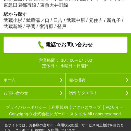
東急田園都市線
/
東急大井町線
駅から探す
武蔵小杉
/
武蔵溝ノ口
/
日吉
/
武蔵中原
/
元住吉
/
新丸子
/
武蔵新城
/
平間
/
宿河原
/
登戸
電話でお問い合わせ
営業時間：
10：00～17：00
定休日：
水曜日・日曜日
ホーム
会社概要
お問い合わせ
物件リクエスト
プライバシーポリシー
利用規約
アクセスマップ
PCサイト
Copyright(c) 株式会社レガーロ・スタイル All rights reserved.
当サイトでは、お客様の当サイト利用状況把握、サービス向上検討を目的と
して、クッキー（Cookie）を使用しています。