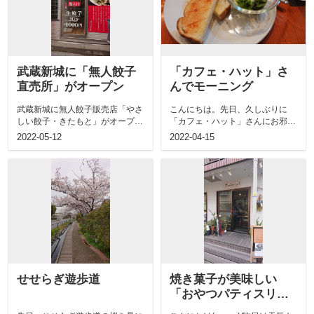
武蔵新城に「無人餃子
「カフェ・ハット」さ
直売所」がオープン
んでモーニング
武蔵新城に無人餃子販売店「やさ
こんにちは。先日、久しぶりに
しい餃子・きたもと」がオープン
「カフェ・ハット」さんにお邪魔
しました。TVで無人餃子販売店
しました(^∇^)子どもが幼稚園の
2022-05-12
2022-04-15
の特集をし...
頃は、友...
せせらぎ遊歩道
焼き菓子が美味しい
「おやつパティスリー
toi toi toi」さん