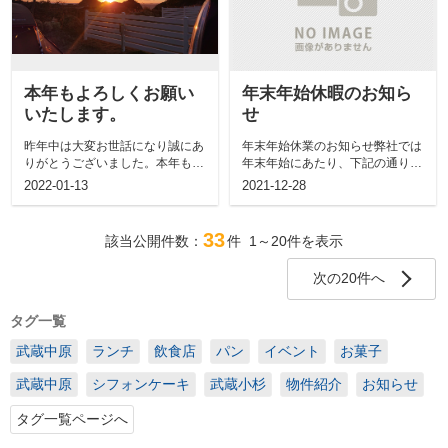
本年もよろしくお願い
年末年始休暇のお知ら
いたします。
せ
昨年中は大変お世話になり誠にあ
年末年始休業のお知らせ弊社では
りがとうございました。本年もど
年末年始にあたり、下記の通り休
うぞよろしくお願い申し上げま
業とさせていただきます。期間
2022-01-13
2021-12-28
す。今年に入...
中、お客様に...
33
該当公開件数：
件
1～20
件を表示
次の20件へ
タグ一覧
武蔵中原
ランチ
飲食店
パン
イベント
お菓子
武蔵中原
シフォンケーキ
武蔵小杉
物件紹介
お知らせ
タグ一覧ページへ