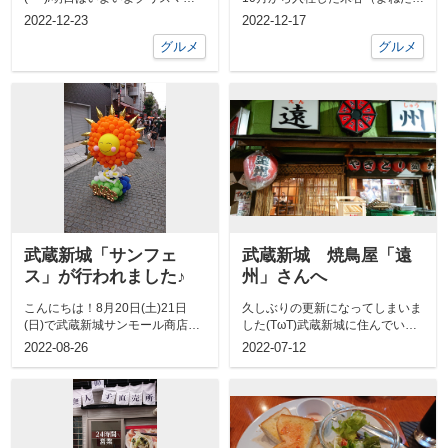
イブ！ですね！街もキラキラと綺
に）です♪武蔵中原周辺の素敵な
2022-12-23
2022-12-17
麗な...
物件を皆さ...
グルメ
グルメ
武蔵新城「サンフェ
武蔵新城 焼鳥屋「遠
ス」が行われました♪
州」さんへ
こんにちは！8月20日(土)21日
久しぶりの更新になってしまいま
(日)で武蔵新城サンモール商店街
した(TωT)武蔵新城に住んでいる
にて「サンフェス」が行われまし
ので新しいお店の情報は入るので
2022-08-26
2022-07-12
た。...
すが、...