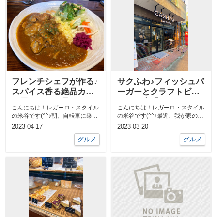
フレンチシェフが作る♪
サクふわ♪フィッシュバ
スパイス香る絶品カレ
ーガーとクラフトビー
ー屋さんでお昼ごはん
ルのお店「CAGHIYA
こんにちは！レガーロ・スタイル
こんにちは！レガーロ・スタイル
(^^♪
TAP ROOM」さん
の米谷です(^^♪朝、自転車に乗っ
の米谷です(^^♪最近、我が家の近
て会社に向かう途中であるお店の
所に新しくできた気になるお店
2023-04-17
2023-03-20
前を通...
★CAG...
グルメ
グルメ