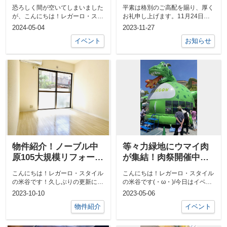
にて開催中です！
恐ろしく間が空いてしまいました
平素は格別のご高配を賜り、厚く
が、こんにちは！レガーロ・スタ
お礼申し上げます。11月24日
イルの米谷です(^^)/今年もこの季
（金）より通信障害が発生し、弊
2024-05-04
2023-11-27
節が...
社への電話...
イベント
お知らせ
物件紹介！ノーブル中
等々力緑地にウマイ肉
原105大規模リフォーム
が集結！肉祭開催中で
完了しました♪
す！！
こんにちは！レガーロ・スタイル
こんにちは！レガーロ・スタイル
の米谷です！久しぶりの更新にな
の米谷です(・ω・)/今日はイベン
ってしまいました(;'∀')なんだか急
トのお知らせです！ウマイ肉料理
2023-10-10
2023-05-06
に...
の店が...
物件紹介
イベント