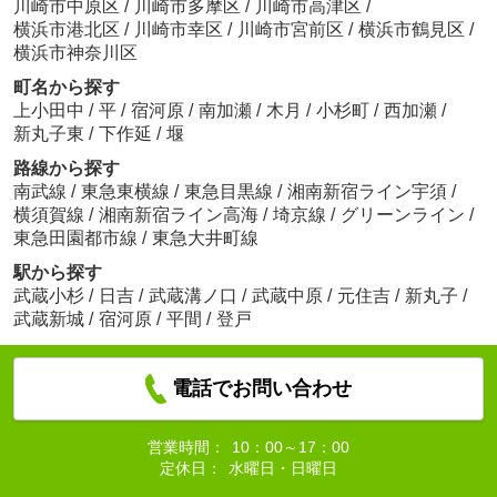
川崎市中原区
/
川崎市多摩区
/
川崎市高津区
/
横浜市港北区
/
川崎市幸区
/
川崎市宮前区
/
横浜市鶴見区
/
横浜市神奈川区
町名から探す
上小田中
/
平
/
宿河原
/
南加瀬
/
木月
/
小杉町
/
西加瀬
/
新丸子東
/
下作延
/
堰
路線から探す
南武線
/
東急東横線
/
東急目黒線
/
湘南新宿ライン宇須
/
横須賀線
/
湘南新宿ライン高海
/
埼京線
/
グリーンライン
/
東急田園都市線
/
東急大井町線
駅から探す
武蔵小杉
/
日吉
/
武蔵溝ノ口
/
武蔵中原
/
元住吉
/
新丸子
/
武蔵新城
/
宿河原
/
平間
/
登戸
電話でお問い合わせ
営業時間：
10：00～17：00
定休日：
水曜日・日曜日