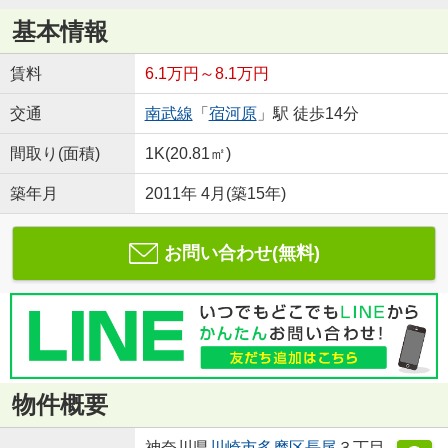
基本情報
賃料
6.1万円～8.1万円
交通
南武線
「
宿河原
」駅 徒歩14分
間取り(面積)
1K(20.81㎡)
築年月
2011年 4月(築15年)
お問い合わせ(無料)
物件概要
神奈川県
川崎市多摩区
長尾
３丁目