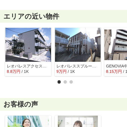
エリアの近い物件
レオパレスアクセス登戸
レオパレススプルース元木Ⅱ
GENOVIA
8.8
万
円
/ 1K
9
万
円
/ 1K
8.15
万
円
/ 
お客様の声