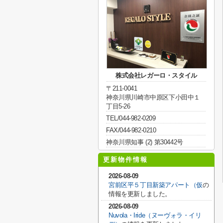
株式会社レガーロ・スタイル
〒211-0041
神奈川県川崎市中原区下小田中１
丁目5-26
TEL/044-982-0209
FAX/044-982-0210
神奈川県知事 (2) 第30442号
更新物件情報
2026-08-09
宮前区平５丁目新築アパート（仮
の
情報を更新しました。
2026-08-09
Nuvola・Iride（ヌーヴォラ・イリ