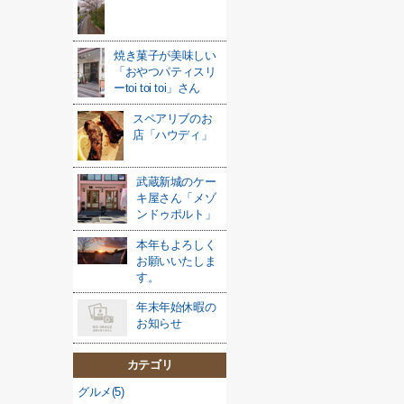
焼き菓子が美味しい
「おやつパティスリ
ーtoi toi toi」さん
スペアリブのお
店「ハウディ」
武蔵新城のケー
キ屋さん「メゾ
ンドゥポルト」
本年もよろしく
お願いいたしま
す。
年末年始休暇の
お知らせ
カテゴリ
グルメ(5)