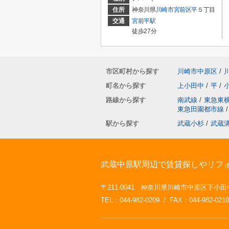
住所
神奈川県
川崎市宮前区
平
５丁目
交通
宮前平駅
徒歩27分
市区町村から探す
川崎市中原区
/
町名から探す
上小田中
/
平
/
路線から探す
南武線
/
東急東
東急田園都市線
/
駅から探す
武蔵小杉
/
武蔵
武蔵中原駅周辺で賃貸探しやリフ
〒211-0041 神奈川県川崎市中原区下小田
TEL：044-982-0209 / FAX：044-982-0210