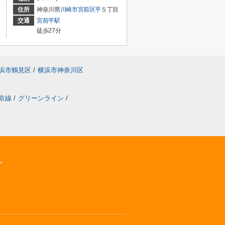
住所
神奈川県
川崎市宮前区
平
５丁目
交通
宮前平駅
徒歩27分
浜市鶴見区
/
横浜市神奈川区
京線
/
グリーンライン
/
ル