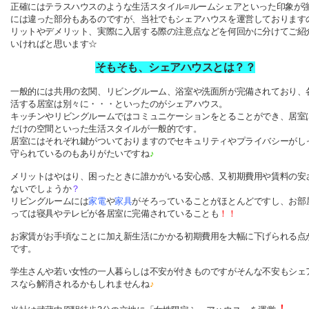
正確にはテラスハウスのような生活スタイル=ルームシェアといった印象が
には違った部分もあるのですが、当社でもシェアハウスを運営しております
リットやデメリット、実際に入居する際の注意点などを何回かに分けてご紹
いければと思います☆
そもそも、シェアハウスとは？？
一般的には共用の玄関、リビングルーム、浴室や洗面所が完備されており、
活する居室は別々に・・・といったのがシェアハウス。
キッチンやリビングルームではコミュニケーションをとることができ、居室
だけの空間といった生活スタイルが一般的です。
居室にはそれぞれ鍵がついておりますのでセキュリティやプライバシーがし
守られているのもありがたいですね
♪
メリットはやはり、困ったときに誰かがいる安心感、又初期費用や賃料の安
ないでしょうか
？
リビングルームには
家電
や
家具
がそろっていることがほとんどですし、お部
っては寝具やテレビが各居室に完備されていることも
！！
お家賃がお手頃なことに加え新生活にかかる初期費用を大幅に下げられる点
です。
学生さんや若い女性の一人暮らしは不安が付きものですがそんな不安もシェ
スなら解消されるかもしれませんね
♪