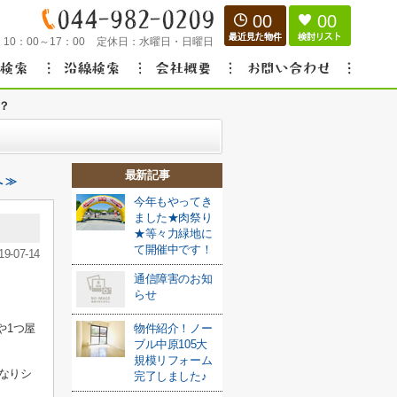
00
00
：
10：00～17：00
定休日：
水曜日・日曜日
？
最新記事
 ≫
今年もやってき
ました★肉祭り
★等々力緑地に
て開催中です！
19-07-14
通信障害のお知
らせ
や1つ屋
物件紹介！ノー
ブル中原105大
規模リフォーム
なりシ
完了しました♪