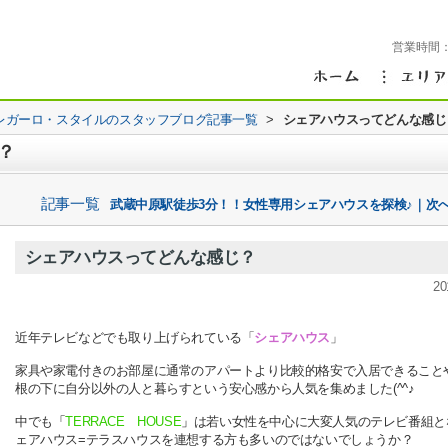
営業時間
レガーロ・スタイルのスタッフブログ記事一覧
>
シェアハウスってどんな感じ
？
記事一覧
武蔵中原駅徒歩3分！！女性専用シェアハウスを探検♪｜次へ
シェアハウスってどんな感じ？
20
近年テレビなどでも取り上げられている「
シェアハウス
」
家具や家電付きのお部屋に通常のアパートより比較的格安で入居できること
根の下に自分以外の人と暮らすという安心感から人気を集めました(^^♪
中でも
「
TERRACE HOUSE
」
は若い女性を中心に大変人気のテレビ番組と
ェアハウス=テラスハウスを連想する方も多いのではないでしょうか？