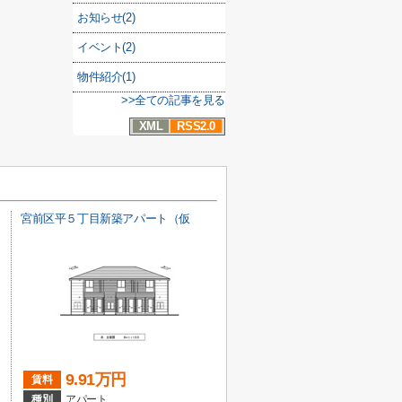
お知らせ(2)
イベント(2)
物件紹介(1)
>>全ての記事を見る
XML
RSS2.0
宮前区平５丁目新築アパート（仮
9.91万円
賃料
種別
アパート