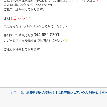
！
当社は武蔵中原駅徒歩3分の立地に「女性限定シェアハウス」を運営
現在1部屋のみ空きがございます(^^)
ご見学は随時承っております。
こちら
詳細は
！！
気になった方は↑をクリックしてみてください♪
044-982-0209
詳細やご不明点はぜひ
☆
レガーロスタイル黒栁までお問合せください
♪
ご連絡お待ちしております
記事一覧
武蔵中原駅徒歩3分！！女性専用シェアハウスを探検♪｜次へ