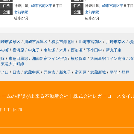
住所
神奈川県
川崎市宮前区
平
５丁目
住所
神奈川県
川崎市宮前区
平
５丁目
交通
宮前平駅
交通
宮前平駅
徒歩27分
徒歩27分
川崎市多摩区
/
川崎市高津区
/
横浜市港北区
/
川崎市宮前区
/
川崎市幸区
/
横
小杉町
/
宿河原
/
中丸子
/
南加瀬
/
木月
/
西加瀬
/
下小田中
/
新丸子東
横線
/
東急目黒線
/
湘南新宿ライン宇須
/
横須賀線
/
湘南新宿ライン高海
/
埼
東急大井町線
溝ノ口
/
日吉
/
武蔵中原
/
元住吉
/
新丸子
/
宿河原
/
武蔵新城
/
平間
/
登戸
ォームの相談が出来る不動産会社｜株式会社レガーロ・スタイ
中１丁目5-26