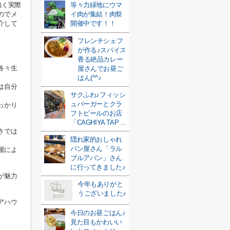
強く実際
等々力緑地にウマ
のでメ
イ肉が集結！肉祭
介して
開催中です！！
フレンチシェフ
が作る♪スパイス
香る絶品カレー
各々生
屋さんでお昼ご
はん(^^♪
は自分
サクふわ♪フィッシ
ュバーガーとクラ
っかり
フトビールのお店
「CAGHIYA TAP ...
さでは
隠れ家的おしゃれ
パン屋さん「ラル
屋によ
ブルアパン」さん
に行ってきました♪
が魅力
今年もありがと
うございました♪
アハウ
今日のお昼ごはん♪
見た目もかわいい