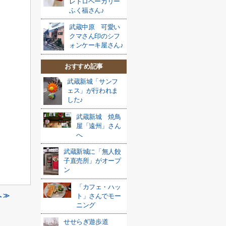
レトロベーカリー
ふく福さん♪
武蔵中原 可愛い
クマさん印のシフ
ォンケーキ屋さん♪
おすすめ記事
武蔵新城「サンフ
ェス」が行われま
した♪
武蔵新城 焼鳥
屋「遠州」さん
へ
武蔵新城に「無人餃
子直売所」がオープ
ン
「カフェ・ハッ
 ≫
ト」さんでモー
ニング
せせらぎ遊歩道