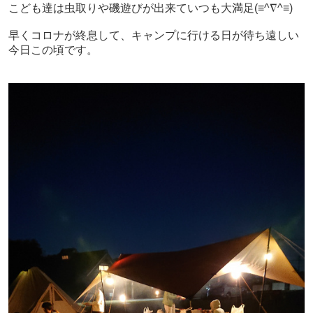
こども達は虫取りや磯遊びが出来ていつも大満足(≡^∇^≡)
早くコロナが終息して、キャンプに行ける日が待ち遠しい
今日この頃です。