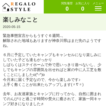
閲覧履歴
お気に入り
メニュー
0
0
楽しみなこと
2020-05-15
緊急事態宣言からもうすぐ６週間..。
解除された地域もありますが神奈川県はまだ先のようです
ね。
６月に予定していたキャンプもキャンセルになり楽しみに
していた子ども達もがっかり
しばらくはステイホームで外で思いっきり遊べないし、少
しでもキャンプの雰囲気を出せればと
家の中に人工芝を敷
くことにしました
o(^-^)o
今月末に届く予定なので、今から楽しみです♪
上手く敷くことが出来たらアップします(〃∇〃)
去年、お友達家族とキャンプに行ってから、自然に囲まれ
てのんびりと過ごす時間や焚火に癒されて、家族一同キャ
ンプ好きになりました♬