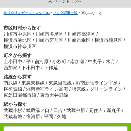
ページトップへ
株式会社レガーロ・スタイル
>
ブログ記事一覧
>
楽しみなこと
市区町村から探す
川崎市中原区
/
川崎市多摩区
/
川崎市高津区
/
横浜市港北区
/
川崎市宮前区
/
川崎市幸区
/
横浜市鶴見区
/
横浜市神奈川区
町名から探す
上小田中
/
平
/
宿河原
/
小杉町
/
南加瀬
/
中丸子
/
木月
/
西加瀬
/
下小田中
/
下作延
路線から探す
南武線
/
東急東横線
/
東急目黒線
/
湘南新宿ライン宇須
/
横須賀線
/
湘南新宿ライン高海
/
埼京線
/
グリーンライン
/
東急田園都市線
/
東急大井町線
駅から探す
武蔵小杉
/
武蔵溝ノ口
/
日吉
/
武蔵中原
/
元住吉
/
新丸子
/
武蔵新城
/
宿河原
/
平間
/
久地