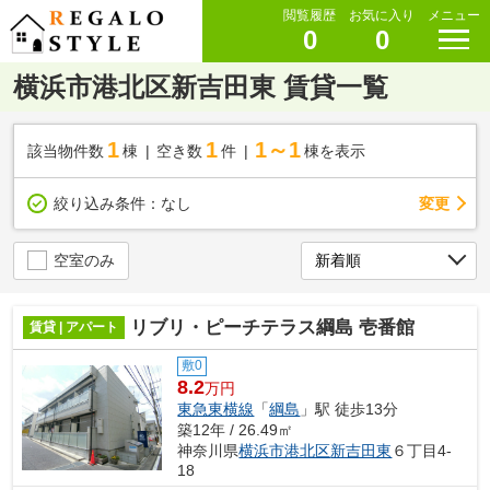
閲覧履歴
お気に入り
メニュー
0
0
横浜市港北区新吉田東 賃貸一覧
1
1
1～1
該当物件数
棟
空き数
件
棟を表示
変更
絞り込み条件：
なし
空室のみ
リブリ・ピーチテラス綱島 壱番館
賃貸 | アパート
敷0
8.2
万円
東急東横線
「
綱島
」駅 徒歩13分
築12年 / 26.49㎡
神奈川県
横浜市港北区
新吉田東
６丁目4-
18