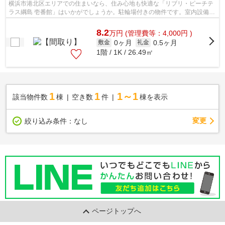
横浜市港北区エリアでの住まいなら、住み心地も快適な「リブリ・ピーチテ
ラス綱島 壱番館」はいかがでしょうか。駐輪場付きの物件です。室内設備は
浴室乾燥機・洗面所独立など大変充実...
8.2
万
円
(管理費等：4,000円 )
0ヶ月
0.5ヶ月
敷金
礼金
1階 / 1K / 26.49㎡
1
1
1～1
該当物件数
棟
空き数
件
棟を表示
変更
絞り込み条件：
なし
ページトップへ