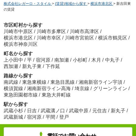
株式会社レガーロ・スタイル
>
(賃貸)地域から探す
>
横浜市港北区
>
新吉田東
の賃貸
市区町村から探す
川崎市中原区
/
川崎市多摩区
/
川崎市高津区
/
横浜市港北区
/
川崎市幸区
/
川崎市宮前区
/
横浜市鶴見区
/
横浜市神奈川区
町名から探す
上小田中
/
平
/
宿河原
/
南加瀬
/
小杉町
/
木月
/
中丸子
/
西加瀬
/
新丸子東
/
下作延
路線から探す
南武線
/
東急東横線
/
東急目黒線
/
湘南新宿ライン宇須
/
横須賀線
/
湘南新宿ライン高海
/
埼京線
/
グリーンライン
/
東急田園都市線
/
東急大井町線
駅から探す
武蔵小杉
/
日吉
/
武蔵溝ノ口
/
武蔵中原
/
元住吉
/
新丸子
/
武蔵新城
/
宿河原
/
平間
/
登戸
電話でお問い合わせ